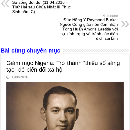
Sự sống đời đời (11.04.2016 –
b
n
A
d
Thứ Hai sau Chúa Nhật III Phục
Sinh năm C)
o
g
p
s
Hình trước
Đức Hồng Y Raymond Burke:
o
er
p
Người Công giáo nên đón nhận
Tông Huấn Amoris Laetitia với
k
sự kính trọng và tránh các diễn
dịch sai lầm
Bài cùng chuyên mục
Giám mục Nigeria: Trở thành “thiểu số sáng
tạo” để biến đổi xã hội
10/08/2026