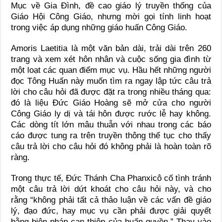
Mục về Gia Đình, đề cao giáo lý truyền thống của
Giáo Hội Công Giáo, nhưng mời gọi tính linh hoạt
trong việc áp dụng những giáo huấn Công Giáo.
Amoris Laetitia là một văn bản dài, trải dài trên 260
trang và xem xét hôn nhân và cuộc sống gia đình từ
một loạt các quan điểm mục vụ. Hầu hết những người
đọc Tông Huấn này muốn tìm ra ngay lập tức câu trả
lời cho câu hỏi đã được đặt ra trong nhiều tháng qua:
đó là liệu Đức Giáo Hoàng sẽ mở cửa cho người
Công Giáo ly dị và tái hôn được rước lễ hay không.
Các dòng tít lớn mâu thuẫn với nhau trong các báo
cáo được tung ra trên truyền thông thế tục cho thấy
câu trả lời cho câu hỏi đó không phải là hoàn toàn rõ
ràng.
Trong thực tế, Đức Thánh Cha Phanxicô cố tình tránh
một câu trả lời dứt khoát cho câu hỏi này, và cho
rằng “không phải tất cả thảo luận về các vấn đề giáo
lý, đạo đức, hay mục vụ cần phải được giải quyết
bằng biện pháp can thiệp của huấn quyền.” Thay vào