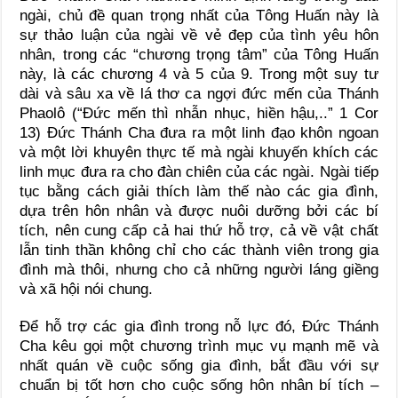
ngài, chủ đề quan trọng nhất của Tông Huấn này là
sự thảo luận của ngài về vẻ đẹp của tình yêu hôn
nhân, trong các “chương trọng tâm” của Tông Huấn
này, là các chương 4 và 5 của 9. Trong một suy tư
dài và sâu xa về lá thơ ca ngợi đức mến của Thánh
Phaolô (“Đức mến thì nhẫn nhục, hiền hậu,..” 1 Cor
13) Đức Thánh Cha đưa ra một linh đạo khôn ngoan
và một lời khuyên thực tế mà ngài khuyến khích các
linh mục đưa ra cho đàn chiên của các ngài. Ngài tiếp
tục bằng cách giải thích làm thế nào các gia đình,
dựa trên hôn nhân và được nuôi dưỡng bởi các bí
tích, nên cung cấp cả hai thứ hỗ trợ, cả về vật chất
lẫn tinh thần không chỉ cho các thành viên trong gia
đình mà thôi, nhưng cho cả những người láng giềng
và xã hội nói chung.
Để hỗ trợ các gia đình trong nỗ lực đó, Đức Thánh
Cha kêu gọi một chương trình mục vụ mạnh mẽ và
nhất quán về cuộc sống gia đình, bắt đầu với sự
chuẩn bị tốt hơn cho cuộc sống hôn nhân bí tích –