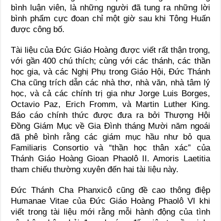
bình luận viên, là những người đã tung ra những lời
bình phẩm cực đoan chỉ một giờ sau khi Tông Huấn
được công bố.
Tài liệu của Đức Giáo Hoàng được viết rất thận trọng,
với gần 400 chú thích; cùng với các thánh, các thần
học gia, và các Nghị Phụ trong Giáo Hội, Đức Thánh
Cha cũng trích dẫn các nhà thơ, nhà văn, nhà tâm lý
học, và cả các chính trị gia như Jorge Luis Borges,
Octavio Paz, Erich Fromm, và Martin Luther King.
Báo cáo chính thức được đưa ra bởi Thượng Hội
Đồng Giám Mục về Gia Đình tháng Mười năm ngoái
đã phê bình rằng các giám mục hầu như bỏ qua
Familiaris Consortio và “thần học thân xác” của
Thánh Giáo Hoàng Gioan Phaolô II. Amoris Laetitia
tham chiếu thường xuyên đến hai tài liệu này.
Đức Thánh Cha Phanxicô cũng đề cao thông điệp
Humanae Vitae của Đức Giáo Hoàng Phaolô VI khi
viết trong tài liệu mới rằng mỗi hành động của tình