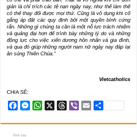
giản là chỉ trích các tệ nạn ngày nay, như thể làm thế
có thể thay đổi được mọi thứ. Cũng là vô dụng khi cố
gắng áp đặt các quy định bởi một quyền bính cứng
rắn. Những gì chúng ta cần là một nỗ lực trách nhiệm
và quảng đại hơn để trình bày những lý do và những
động lực cho việc xiển dương hôn nhân và gia đình,
và qua đó giúp những người nam nữ ngày nay đáp lại
ân sủng Thiên Chúa.”
Vietcatholics
CHIA SẺ:
F
M
W
X
T
Vi
E
S
a
e
h
hr
b
m
h
c
ss
at
e
er
ail
ar
e
e
s
a
e
Hình sau