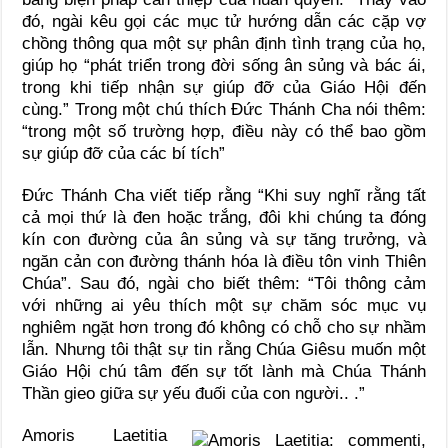
đó, ngài kêu gọi các mục tử hướng dẫn các cặp vợ
chồng thông qua một sự phân định tình trạng của họ,
giúp họ “phát triển trong đời sống ân sủng và bác ái,
trong khi tiếp nhận sự giúp đỡ của Giáo Hội đến
cùng.” Trong một chú thích Đức Thánh Cha nói thêm:
“trong một số trường hợp, điều này có thể bao gồm
sự giúp đỡ của các bí tích”
Đức Thánh Cha viết tiếp rằng “Khi suy nghĩ rằng tất
cả mọi thứ là đen hoặc trắng, đôi khi chúng ta đóng
kín con đường của ân sủng và sự tăng trưởng, và
ngăn cản con đường thánh hóa là điều tôn vinh Thiên
Chúa”. Sau đó, ngài cho biết thêm: “Tôi thông cảm
với những ai yêu thích một sự chăm sóc mục vụ
nghiêm ngặt hơn trong đó không có chỗ cho sự nhầm
lẫn. Nhưng tôi thật sự tin rằng Chúa Giêsu muốn một
Giáo Hội chú tâm đến sự tốt lành mà Chúa Thánh
Thần gieo giữa sự yếu đuối của con người.. .”
Amoris Laetitia