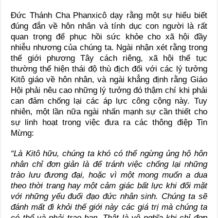
Đức Thánh Cha Phanxicô dạy rằng một sự hiểu biết
đúng đắn về hôn nhân và tính dục con người là rất
quan trọng để phục hồi sức khỏe cho xã hội đầy
nhiễu nhương của chúng ta. Ngài nhận xét rằng trong
thế giới phương Tây cách riêng, xã hội thế tục
thường thể hiện thái độ thù địch đối với các lý tưởng
Kitô giáo về hôn nhân, và ngài khẳng định rằng Giáo
Hội phải nêu cao những lý tưởng đó thậm chí khi phải
can đảm chống lại các áp lực công cộng này. Tuy
nhiên, một lần nữa ngài nhấn mạnh sự cần thiết cho
sự linh hoạt trong việc đưa ra các thông điệp Tin
Mừng:
“Là Kitô hữu, chúng ta khó có thể ngừng ủng hộ hôn
nhân chỉ đơn giản là để tránh việc chống lại những
trào lưu đương đại, hoặc vì một mong muốn a dua
theo thời trang hay một cảm giác bất lực khi đối mặt
với những yếu đuối đạo đức nhân sinh. Chúng ta sẽ
đánh mất đi khỏi thế giới này các giá trị mà chúng ta
có thể và phải trao ban. Thật là vô nghĩa khi chỉ đơn