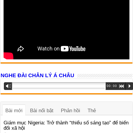
NGHE ĐÀI CHÂN LÝ Á CHÂU
Trình
Vm
00:00
R
P
phát
âm
thanh
Bài mới
Bài nổi bật
Phản hồi
Thẻ
Giám mục Nigeria: Trở thành “thiểu số sáng tạo” để biến
đổi xã hội