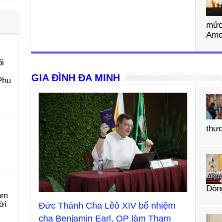
mức
Amor
i
GIA ĐÌNH ĐA MINH
Phụ
thư
Dòn
àm
ời
Đức Thánh Cha Lêô XIV bổ nhiệm
cha Benjamin Earl, OP làm Tham