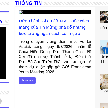
THÔNG TIN
Đức Thánh Cha Lêô XIV: Cuộc cách
A
mạng của Tin Mừng phá đổ những
đón 
bức tường ngăn cách con người
Trong chuyến viếng thăm mục vụ tại
Assisi, sáng ngày 6/8/2026, nhân lễ
Chúa Hiển Dung, Đức Thánh Cha Lêô
XIV đã chủ sự Thánh lễ tại Đền thờ
Urug
Đức Bà Các Thiên Thần với các bạn trẻ
11
tham dự cuộc gặp gỡ GO! Franciscan
Youth Meeting 2026.
Đọc thêm
Gio
d