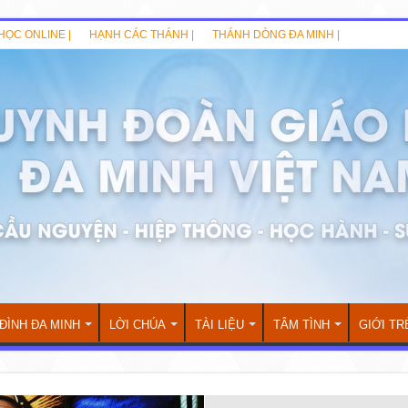
HỌC ONLINE |
HẠNH CÁC THÁNH |
THÁNH DÒNG ĐA MINH |
 ĐÌNH ĐA MINH
LỜI CHÚA
TÀI LIỆU
TÂM TÌNH
GIỚI TR