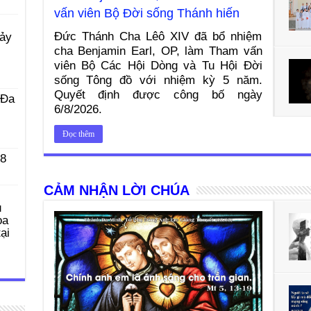
vấn viên Bộ Đời sống Thánh hiến
Đức Thánh Cha Lêô XIV đã bổ nhiệm
Bảy
cha Benjamin Earl, OP, làm Tham vấn
viên Bộ Các Hội Dòng và Tu Hội Đời
sống Tông đồ với nhiệm kỳ 5 năm.
Quyết định được công bố ngày
 Ða
6/8/2026.
Đọc thêm
 8
CẢM NHẬN LỜI CHÚA
u
ọa
ại