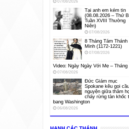
07/08/2026
Tại anh em kém tin
(08.08.2026 – Thứ 
Tuần XVIII Thường
Niên)
07/08/2026
8 Tháng Tám Thánh
Minh (1172-1221)
07/08/2026
Video: Ngày Ngày Với Mẹ – Tháng
07/08/2026
Đức Giám mục
Spokane kêu gọi cầ
nguyện giữa thảm h
cháy rừng tàn khốc t
bang Washington
06/08/2026
HẠNH CÁC THÁNH