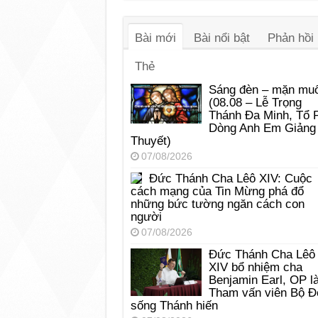
âm
thanh
Bài mới
Bài nổi bật
Phản hồi
Thẻ
Sáng đèn – mặn muố
(08.08 – Lễ Trọng
Thánh Đa Minh, Tổ 
Dòng Anh Em Giảng
Thuyết)
07/08/2026
Đức Thánh Cha Lêô XIV: Cuộc
cách mạng của Tin Mừng phá đổ
những bức tường ngăn cách con
người
07/08/2026
Đức Thánh Cha Lêô
XIV bổ nhiệm cha
Benjamin Earl, OP l
Tham vấn viên Bộ Đ
sống Thánh hiến