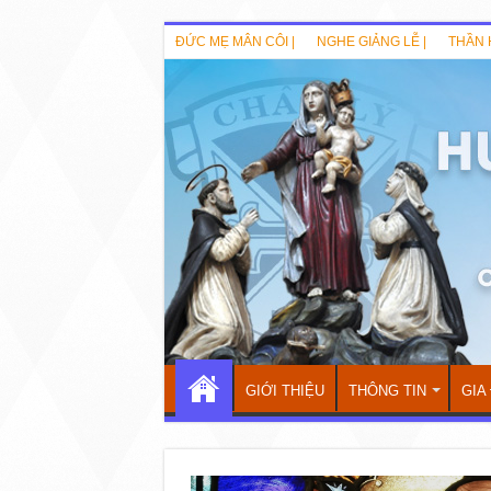
ĐỨC MẸ MÂN CÔI |
NGHE GIẢNG LỄ |
THẦN 
GIỚI THIỆU
THÔNG TIN
GIA