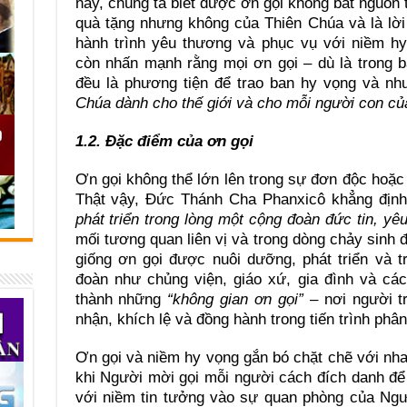
này, chúng ta biết được ơn gọi không bắt nguồn 
quà tặng nhưng không của Thiên Chúa và là lời
hành trình yêu thương và phục vụ với niềm h
còn nhấn mạnh rằng mọi ơn gọi – dù là trong b
đều là phương tiện để trao ban hy vọng và n
Chúa dành cho thế giới và cho mỗi người con củ
1.2. Đặc điểm của ơn gọi
Ơn gọi không thể lớn lên trong sự đơn độc hoặc 
Thật vậy, Đức Thánh Cha Phanxicô khẳng định
phát triển trong lòng một cộng đoàn đức tin, yê
mối tương quan liên vị và trong dòng chảy sinh 
giống ơn gọi được nuôi dưỡng, phát triển và tr
đoàn như chủng viện, giáo xứ, gia đình và cá
thành những
“không gian ơn gọi”
– nơi người t
nhận, khích lệ và đồng hành trong tiến trình phâ
Ơn gọi và niềm hy vọng gắn bó chặt chẽ với nh
khi Người mời gọi mỗi người cách đích danh để
với niềm tin tưởng vào sự quan phòng của Ngư