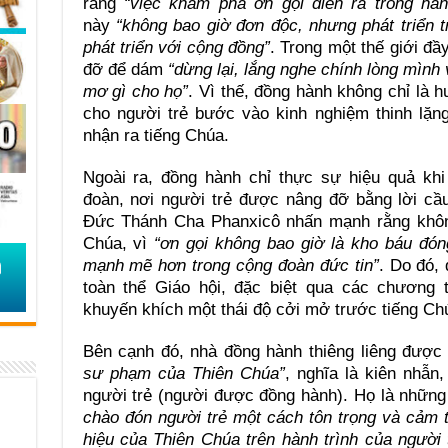
rằng
“việc khám phá ơn gọi diễn ra trong hàn
này
“không bao giờ đơn độc, nhưng phát triển 
phát triển với cộng đồng”
. Trong một thế giới đầ
đỡ để dám
“dừng lại, lắng nghe chính lòng mìn
mơ gì cho họ”
. Vì thế, đồng hành không chỉ là 
cho người trẻ bước vào kinh nghiệm thinh lặn
nhận ra tiếng Chúa.
Ngoài ra, đồng hành chỉ thực sự hiệu quả khi
đoàn, nơi người trẻ được nâng đỡ bằng lời cầ
Đức Thánh Cha Phanxicô nhấn mạnh rằng không 
Chúa, vì
“ơn gọi không bao giờ là kho báu đón
mạnh mẽ hơn trong cộng đoàn đức tin”
. Do đó,
toàn thể Giáo hội, đặc biệt qua các chương 
khuyến khích một thái độ cởi mở trước tiếng Ch
Bên cạnh đó, nhà đồng hành thiêng liêng được
sư phạm của Thiên Chúa”
, nghĩa là kiên nhẫn,
người trẻ (người được đồng hành). Họ là nhữn
chào đón người trẻ một cách tôn trọng và cảm 
hiệu của Thiên Chúa trên hành trình của người 