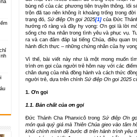
ina
bùng nổ của các phương tiện truyền thông, lối số
trộn đã tạo nên không ít khoảng trống trong đờ
trạng đó,
Sứ điệp Ơn gọi 2025
[1]
của Đức Thánh
iểm
hướng rõ ràng và đầy hy vọng: Ơn gọi là lời m
sống cho tha nhân trong tình yêu và phục vụ. Tu
ra và can đảm đáp lại tiếng Chúa, điều quan t
hành đích thực – những chứng nhân của hy vọng
chỉ
ình
Vì thế, bài viết này như là một mong muốn tì
trình ơn gọi của người trẻ hôm nay với các điểm
chân dung của nhà đồng hành và cách thức đồng
i
người trẻ, dựa trên chính
Sứ điệp Ơn gọi 2025
củ
Sáu
1. Ơn gọi
1.1. Bản chất của ơn gọi
Đức Thánh Cha Phanxicô trong
Sứ điệp Ơn gọ
món quà quý giá mà Thiên Chúa gieo vào tâm hồn
khỏi chính mình để bước đi trên hành trình yêu 