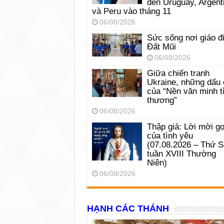
đến Uruguay, Argent
và Peru vào tháng 11
06/08/2026
Sức sống nơi giáo đ
Đất Mũi
06/08/2026
Giữa chiến tranh
Ukraine, những dấu 
của “Nền văn minh t
thương”
06/08/2026
Thập giá: Lời mời gọ
của tình yêu
(07.08.2026 – Thứ 
tuần XVIII Thường
Niên)
06/08/2026
HẠNH CÁC THÁNH