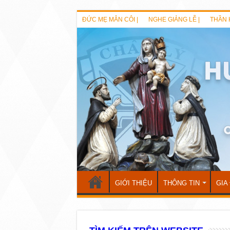
ĐỨC MẸ MÂN CÔI |
NGHE GIẢNG LỄ |
THẦN 
GIỚI THIỆU
THÔNG TIN
GIA