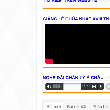
TÌM KIẾM TRÊN WEBSITE
GIẢNG LỄ CHÚA NHẬT XVIII TN
NGHE ĐÀI CHÂN LÝ Á CHÂU
Trình
Vm
00:00
R
P
phát
âm
thanh
Bài mới
Bài nổi bật
Phản hồi