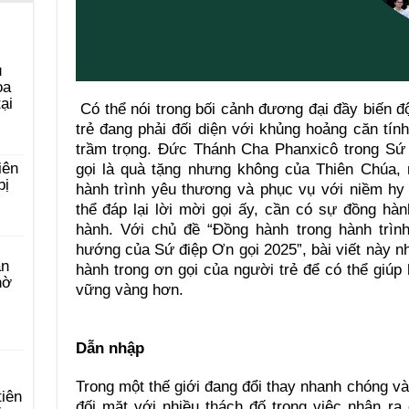
u
ọa
ại
Có thể nói trong bối cảnh đương đại đầy biến đ
trẻ đang phải đối diện với khủng hoảng căn t
trầm trọng. Đức Thánh Cha Phanxicô trong Sứ 
iên
gọi là quà tặng nhưng không của Thiên Chúa, 
bị
hành trình yêu thương và phục vụ với niềm hy 
thể đáp lại lời mời gọi ấy, cần có sự đồng hà
hành. Với chủ đề “Đồng hành trong hành trình
hướng của Sứ điệp Ơn gọi 2025”, bài viết này n
àn
hành trong ơn gọi của người trẻ để có thể giúp
hờ
vững vàng hơn.
Dẫn nhập
Trong một thế giới đang đổi thay nhanh chóng và
tiên
đối mặt với nhiều thách đố trong việc nhận ra