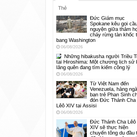
Thẻ
Đức Giám mục
Spokane kêu gọi cầ
nguyện giữa thảm h
cháy rừng tàn khốc t
bang Washington
06/08/2026
Những hibakusha người Triều T
tại Hiroshima: Một chương lịch sử 
lãng quên đang tìm kiếm công lý
06/08/2026
Từ Việt Nam đến
Venezuela, hàng ng
bạn trẻ Phan Sinh c
đón Đức Thánh Cha
Lêô XIV tại Assisi
06/08/2026
Đức Thánh Cha Lêô
XIV sẽ thực hiện
chuyến tông du đầu 