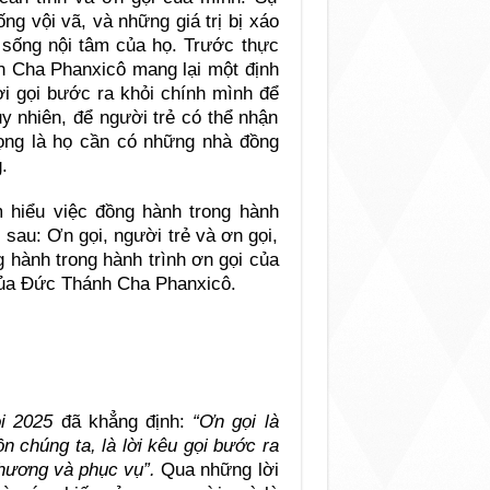
ng vội vã, và những giá trị bị xáo
i sống nội tâm của họ. Trước thực
 Cha Phanxicô mang lại một định
ời gọi bước ra khỏi chính mình để
y nhiên, để người trẻ có thể nhận
rọng là họ cần có những nhà đồng
.
m hiểu việc đồng hành trong hành
 sau: Ơn gọi, người trẻ và ơn gọi,
 hành trong hành trình ơn gọi của
a Đức Thánh Cha Phanxicô.
i 2025
đã khẳng định:
“Ơn gọi là
 chúng ta, là lời kêu gọi bước ra
thương và phục vụ”.
Qua những lời