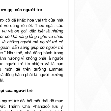
 ơn gọi của người trẻ
xicô đã khắc họa vai trò của nhà
rẻ vô cùng rõ nét. Theo ngài, các
vụ và ơn gọi, đặc biệt là những
ời có khả năng lắng nghe và chào
, là những người mà người trẻ có
ngoan, sẵn sàng giúp đỡ người trẻ
a.”
Như thế, nhà đồng hành trong
hành hương vì không phải là người
ợc người trẻ tín nhiệm và là bạn
ai môn đệ trên đường Emmau
nhà đồng hành phải là người trưởng
ái.
ọi của người trẻ
 người trẻ đòi hỏi một thái độ mục
 Đức Thánh Cha Phanxicô lưu ý