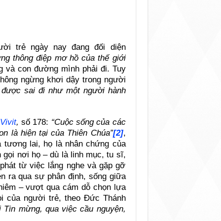
ời trẻ ngày nay đang đối diện
ng thông điệp mơ hồ của thế giới
ng và con đường mình phải đi. Tuy
không ngừng khơi dậy trong người
 được sai đi như một người hành
Vivit
,
số 178:
“Cuộc sống của các
con là hiện tại của Thiên Chúa”
[2]
,
 tương lai, họ là nhân chứng của
gọi nơi họ – dù là linh mục, tu sĩ,
 phát từ việc lắng nghe và gặp gỡ
ễn ra qua sự phân định, sống giữa
chiêm – vượt qua cám dỗ chọn lựa
ọi của người trẻ, theo Đức Thánh
ới Tin mừng, qua việc cầu nguyện,