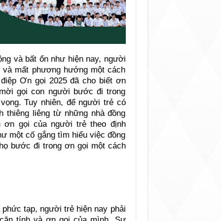
ộng và bất ổn như hiện nay, người
ính và mất phương hướng một cách
điệp Ơn gọi 2025 đã cho biết ơn
mời gọi con người bước đi trong
vọng. Tuy nhiên, để người trẻ có
nh thiêng liêng từ những nhà đồng
 ơn gọi của người trẻ theo định
hư một cố gắng tìm hiểu việc đồng
 họ bước đi trong ơn gọi một cách
 phức tạp, người trẻ hiện nay phải
 căn tính và ơn gọi của mình. Sự