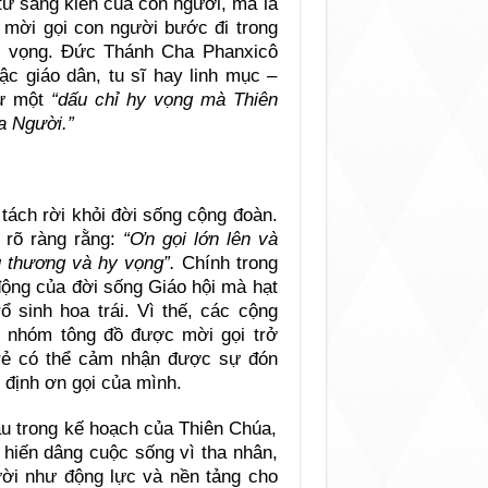
từ sáng kiến của con người, mà là
 mời gọi con người bước đi trong
y vọng. Đức Thánh Cha Phanxicô
ậc giáo dân, tu sĩ hay linh mục –
hư một
“dấu chỉ hy vọng mà Thiên
a Người.”
tách rời khỏi đời sống cộng đoàn.
 rõ ràng rằng:
“Ơn gọi lớn lên và
u thương và hy vọng”.
Chính trong
động của đời sống Giáo hội mà hạt
ổ sinh hoa trái. Vì thế, các cộng
c nhóm tông đồ được mời gọi trở
rẻ có thể cảm nhận được sự đón
n định ơn gọi của mình.
au trong kế hoạch của Thiên Chúa,
 hiến dâng cuộc sống vì tha nhân,
ời như động lực và nền tảng cho