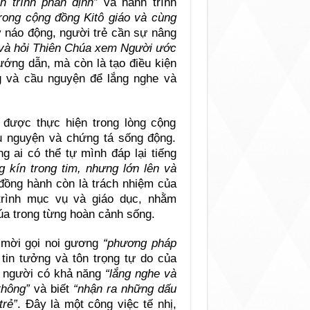
h trình phân định”
và hành trình
trong cộng đồng Kitô giáo và cùng
y náo động, người trẻ cần sự nâng
h và hỏi Thiên Chúa xem Người ước
hướng dẫn, mà còn là tạo điều kiện
g và cầu nguyện để lắng nghe và
 được thực hiện trong lòng cộng
u nguyện và chứng tá sống động.
ai có thể tự mình đáp lại tiếng
g kín trong tim, nhưng lớn lên và
 đồng hành còn là trách nhiệm của
trình mục vụ và giáo dục, nhằm
úa trong từng hoàn cảnh sống.
 mời gọi noi gương
“phương pháp
 tin tưởng và tôn trọng tự do của
g người có khả năng
“lắng nghe và
thông”
và biết
“nhận ra những dấu
trẻ”
. Đây là một công việc tế nhị,