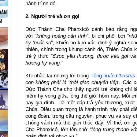
hành trình đó.
2. Người trẻ và ơn gọi
Đức Thánh Cha Phanxicô cảnh báo rằng ngư
với
“khủng hoảng căn tính”
, bị chi phối bởi
“nhữ
kỹ thuật số
”, khiến họ khó xác định ý nghĩa số
nhiên, chính trong khung cảnh đó, Thiên Chúa 
trẻ ý thức
“được yêu thương, được kêu gọi và
hương hy vọng.”
Khi nhắc lại những lời trong
Tông huấn
Christus 
con không phải là ‘thời gian chuyển tiếp’. Các 
Đức Thánh Cha cho thấy người trẻ không chỉ là
niềm hy vọng giữa lòng thế giới hôm nay. Mỗi ơn 
hay gia đình – là một đáp trả yêu thương, xuất
Chúa. Điều quan trọng là hành trình này phải di
cộng đoàn, trong cầu nguyện, phục vụ và suy 
chóng vánh mà thế giới thúc đẩy. Vì thế, ơn g
Cha Phanxicô, lớn lên nhờ
“lòng trung thành v
phân định và phục vụ.”