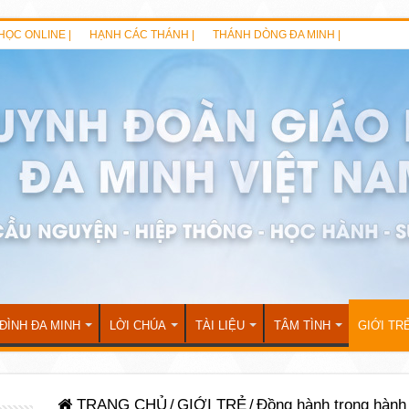
HỌC ONLINE |
HẠNH CÁC THÁNH |
THÁNH DÒNG ĐA MINH |
 ĐÌNH ĐA MINH
LỜI CHÚA
TÀI LIỆU
TÂM TÌNH
GIỚI TR
TRANG CHỦ
/
GIỚI TRẺ
/
Đồng hành trong hành 