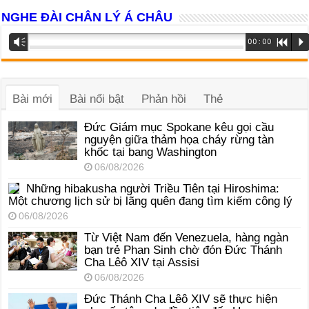
NGHE ĐÀI CHÂN LÝ Á CHÂU
Trình
Vm
00:00
R
P
phát
âm
thanh
Bài mới
Bài nổi bật
Phản hồi
Thẻ
Đức Giám mục Spokane kêu gọi cầu
nguyện giữa thảm họa cháy rừng tàn
khốc tại bang Washington
06/08/2026
Những hibakusha người Triều Tiên tại Hiroshima:
Một chương lịch sử bị lãng quên đang tìm kiếm công lý
06/08/2026
Từ Việt Nam đến Venezuela, hàng ngàn
bạn trẻ Phan Sinh chờ đón Đức Thánh
Cha Lêô XIV tại Assisi
06/08/2026
Đức Thánh Cha Lêô XIV sẽ thực hiện