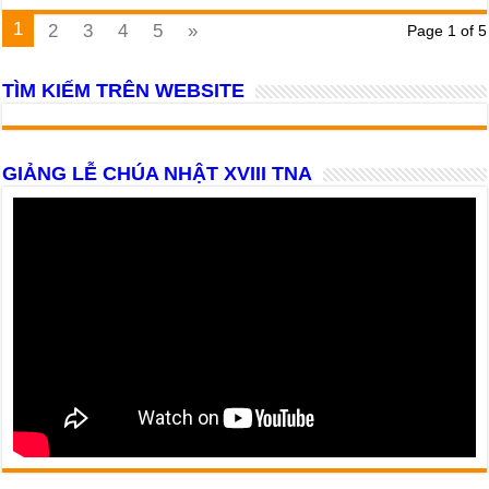
1
2
3
4
5
»
Page 1 of 5
TÌM KIẾM TRÊN WEBSITE
GIẢNG LỄ CHÚA NHẬT XVIII TNA