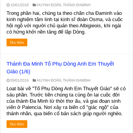
10/01/2016
HUYNH ĐOÀN
,
THÁNH ĐAMINH
Trong phần hai, chúng ta theo chân cha Đaminh vào
kinh nghiệm tâm linh tại kinh sĩ đoàn Osma, và cuộc
hội ngộ với người chủ quán theo Albigieois, khi ngài
có hứng khởi nền tảng để lập Dòng.
Đọc thêm
Thánh Đa Minh Tổ Phụ Dòng Anh Em Thuyết
Giáo (1/6)
09/01/2016
HUYNH ĐOÀN
,
THÁNH ĐAMINH
Loạt bài về "Tổ Phụ Dòng Anh Em Thuyết Giáo" sẽ có
sáu phần. Trước tiên chúng ta cùng ôn lại cuộc đời
của thánh Đa Minh từ thời thơ ấu, và giai đoạn sinh
viên ở Palencia. Nơi xảy ra biến cố "giác ngộ" của
thánh nhân, qua biến cố bán sách giúp người nghèo.
Đọc thêm