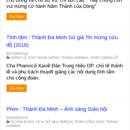
cho Dòng và cho sứ vụ, chỉ bớt câu : "nay chúng con
vui mừng cử hành Năm Thánh của Dòng"
Đọc thêm
Tĩnh tâm : Thánh Đa Minh Sứ giả Tin mừng cứu
độ (2016)
07/08/2016
GIẢNG LỄ 2016
,
NGHE GIẢNG
,
THÁNH ĐAMINH
,
VIDEO GIẢNG LỄ
Cha Phanxicô Xaviê Đào Trung Hiệu OP. chủ tế thánh
lễ và phụ trách thuyết giảng các nội dung tĩnh tâm
cho cộng đoàn.
Đọc thêm
Phim : Thánh Đa Minh – Ánh sáng Giáo hội
06/08/2016
HUYNH ĐOÀN
,
LỊCH SỬ
,
MULTIMEDIA
,
PHIM CÔNG GIÁO
,
THÁNH
ĐAMINH