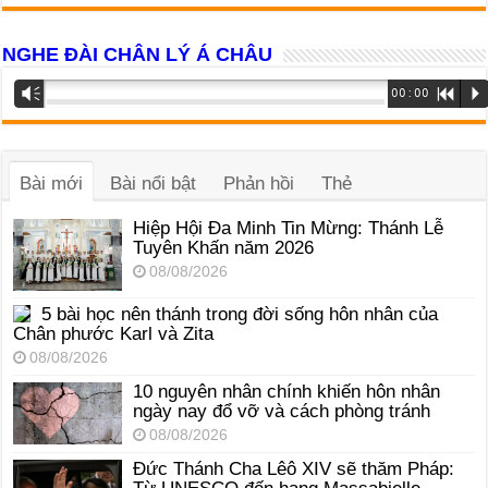
NGHE ĐÀI CHÂN LÝ Á CHÂU
Trình
Vm
00:00
R
P
phát
âm
thanh
Bài mới
Bài nổi bật
Phản hồi
Thẻ
Hiệp Hội Đa Minh Tin Mừng: Thánh Lễ
Tuyên Khấn năm 2026
08/08/2026
5 bài học nên thánh trong đời sống hôn nhân của
Chân phước Karl và Zita
08/08/2026
10 nguyên nhân chính khiến hôn nhân
ngày nay đổ vỡ và cách phòng tránh
08/08/2026
Đức Thánh Cha Lêô XIV sẽ thăm Pháp: