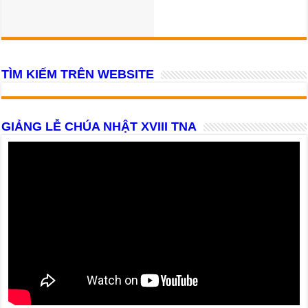
TÌM KIẾM TRÊN WEBSITE
GIẢNG LỄ CHÚA NHẬT XVIII TNA