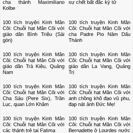
cha thánh Maximiliano
sự chết bất đắc kỳ tử
Kolbe
100 tích truyện Kinh Mân
100 tích truyện Kinh Mân
Côi: Chuỗi hạt Mân Côi với
Côi: Chuỗi hạt Mân Côi với
giáo dân Bình Triệu (Sài
cha Padre Pio Năm Dấu
gòn)
Thánh
100 tích truyện Kinh Mân
100 tích truyện Kinh Mân
Côi: Chuỗi hạt Mân Côi với
Côi: Chuỗi hạt Mân Côi với
giáo dân Trà Kiệu, Quảng
giáo dân La Vang, Quảng
Nam
Trị
100 tích truyện Kinh Mân
100 tích truyện Kinh Mân
Côi: Chuỗi hạt Mân Côi với
Côi: Chuỗi hạt Mân Côi với
Cha Sáu (Pere Six), Trần
anh chồng khô đạo vũ phu,
Lục, quan Lớn Khâm
đạp nát ảnh Đức Mẹ!
100 tích truyện Kinh Mân
100 tích truyện Kinh Mân
Côi: Chuỗi hạt Mân Côi với
Côi: Chuỗi hạt Mân Côi với
các thánh trẻ tại Fatima
Bernadette ở Lourdes nước