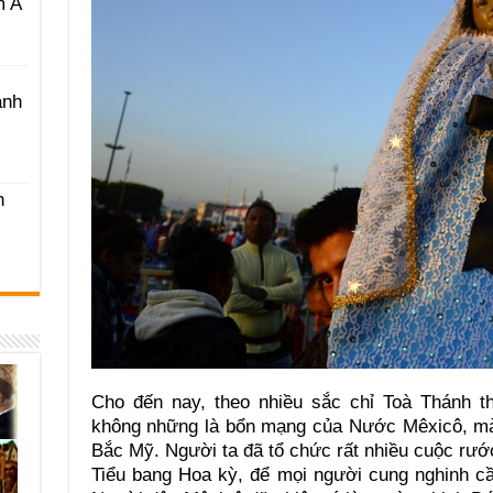
m A
ánh
h
Cho đến nay, theo nhiều sắc chỉ Toà Thánh t
không những là bổn mạng của Nước Mêxicô, mà
Bắc Mỹ. Người ta đã tổ chức rất nhiều cuộc rướ
Tiểu bang Hoa kỳ, để mọi người cung nghinh 