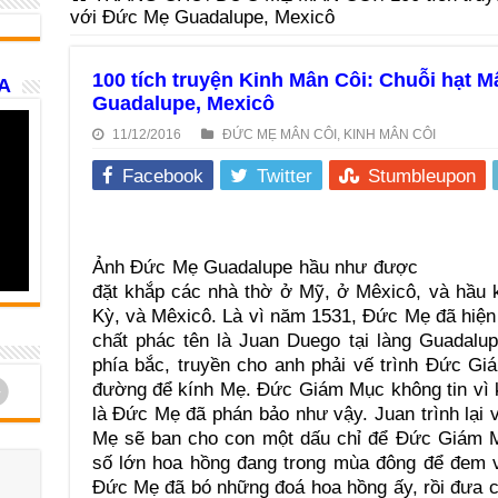
với Đức Mẹ Guadalupe, Mexicô
100 tích truyện Kinh Mân Côi: Chuỗi hạt 
A
Guadalupe, Mexicô
11/12/2016
ĐỨC MẸ MÂN CÔI
,
KINH MÂN CÔI
Facebook
Twitter
Stumbleupon
Ảnh Đức Mẹ Guadalupe hầu như được
đặt khắp các nhà thờ ở Mỹ, ở Mêxicô, và hầu 
Kỳ, và Mêxicô. Là vì năm 1531, Đức Mẹ đã hiện
chất phác tên là Juan Duego tại làng Guadalu
phía bắc, truyền cho anh phải vế trình Đức Gi
d
đường để kính Mẹ. Đức Giám Mục không tin vì 
là Đức Mẹ đã phán bảo như vậy. Juan trình lại
Mẹ sẽ ban cho con một dấu chỉ để Đức Giám M
số lớn hoa hồng đang trong mùa đông để đem 
Đức Mẹ đã bó những đoá hoa hồng ấy, rồi đưa 