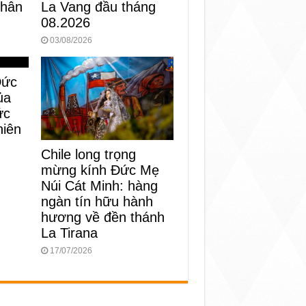
Nhân
La Vang đầu tháng
08.2026
03/08/2026
Đức
ủa
ức
niên
Chile long trọng
mừng kính Đức Mẹ
Núi Cát Minh: hàng
ngàn tín hữu hành
hương về đền thánh
La Tirana
17/07/2026