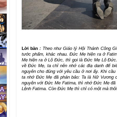
Lời bàn
:
Theo như Giáo lý Hội Thánh Công Gi
tước phẩm, khác nhau. Đức Mẹ hiện ra ở Fatim
Mẹ hiện ra ở Lộ Đức, thì gọi là Đức Mẹ Lộ Đức.
về Đức Mẹ, ta chỉ nên nhớ các điạ danh để bi
nguyên cho đúng với yêu cầu ở nơi ấy. Khi cầ
ta nhớ Đức Mẹ đã phán bảo: Ta là Nữ Vương ch
nguyện với Đức Me Fatima, thì nhớ Đức Mẹ đã 
Lệnh Fatima. Còn Đức Mẹ thì chỉ có một mà thôi