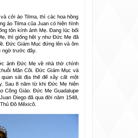
và cởi áo Tilma, thì các hoa hồng
ng áo Tilma của Juan có hiện hình
ống tôn kính ảnh Mẹ. Đang lúc bối
Mẹ, thì giống hệt y như Đức Mẹ đã
 về. Đức Giám Mục đứng lên và ôm
i ngờ trước đây.
ớc ảnh Đức Mẹ về nhà thờ chính
n chuỗi Mân Côi. Đức Giám Mục và
quan sát địa thế để xây cất một
. Sau 8 năm từ khi Đức Mẹ hiện
 đạo Công Giáo. Đức Mẹ Guadalupe
. Juan Diego đã qua đời năm 1548,
 Thủ Đô Mêxicô.