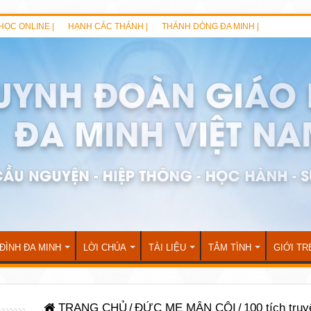
HỌC ONLINE |
HẠNH CÁC THÁNH |
THÁNH DÒNG ĐA MINH |
 ĐÌNH ĐA MINH
LỜI CHÚA
TÀI LIỆU
TÂM TÌNH
GIỚI TR
TRANG CHỦ
/
ĐỨC MẸ MÂN CÔI
/
100 tích tru