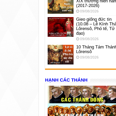
XIX thường niên nă
(2017-2026)
09/08/2026
Gieo giống đức tin
(10.08 – Lễ Kính Th
Lôrensô, Phó tế, Tử
đạo)
09/08/2026
10 Tháng Tám Thán
Lôrensô
09/08/2026
HẠNH CÁC THÁNH