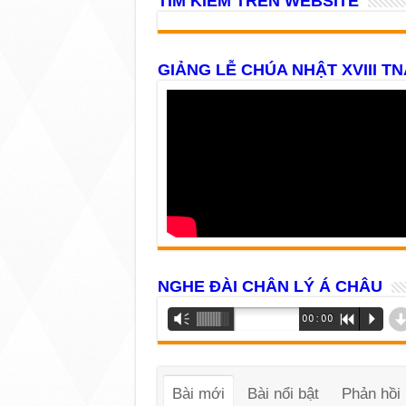
TÌM KIẾM TRÊN WEBSITE
GIẢNG LỄ CHÚA NHẬT XVIII TN
NGHE ĐÀI CHÂN LÝ Á CHÂU
Trình
Vm
00:00
R
P
phát
âm
thanh
Bài mới
Bài nổi bật
Phản hồi