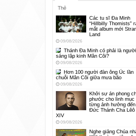
Thẻ
Các tu sĩ Đa Minh
“Hillbilly Thomists” r
mắt album mới Stra
Land
09/08/2026
Thánh Đa Minh có phải là ngườ
sáng lập kinh Mân Côi?
09/08/2026
Hơn 100 người đàn ông Úc lần
chuỗi Mân Côi giữa mưa bão
09/08/2026
Khởi sự án phong c
phước cho linh mục
từng ảnh hưởng đến
Đức Thánh Cha Lêô
XIV
09/08/2026
Nghe giảng Chúa nh