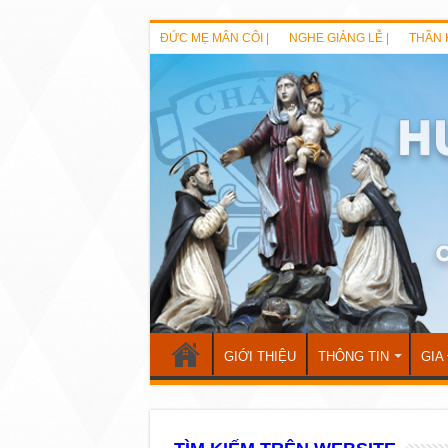
ĐỨC MẸ MÂN CÔI |
NGHE GIẢNG LỄ |
THẦN 
GIỚI THIỆU
THÔNG TIN
GIA