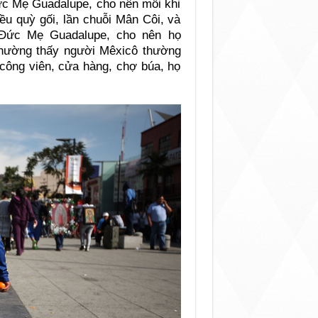
ức Mẹ Guadalupe, cho nên mỗi khi
ều quỳ gối, lần chuỗi Mân Côi, và
h Đức Mẹ Guadalupe, cho nên họ
thường thấy người Mêxicô thường
ỗ công viên, cửa hàng, chợ búa, họ