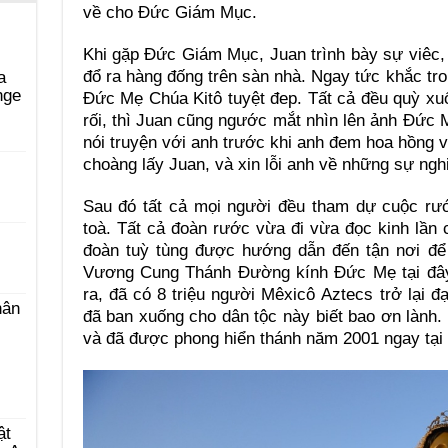
về cho Đức Giám Mục.
Khi gặp Đức Giám Mục, Juan trình bày sự viêc, 
đổ ra hàng đống trên sàn nhà. Ngay tức khắc tro
a
nge
Đức Mẹ Chúa Kitô tuyệt đep. Tất cả đều quỳ xu
rối, thì Juan cũng ngước mắt nhìn lên ảnh Đức 
nói truyện với anh trước khi anh đem hoa hồng
choàng lấy Juan, và xin lỗi anh về những sự ngh
i
Sau đó tất cả mọi người đều tham dự cuộc rư
toà. Tất cả đoàn rước vừa đi vừa đọc kinh lầ
đoàn tuỳ tùng được hướng dẫn đến tận nơi để 
Vương Cung Thánh Đường kính Đức Mẹ tại đây
ra, đã có 8 triệu người Mêxicô Aztecs trở lại
hân
đã ban xuống cho dân tộc này biết bao ơn lành
và đã được phong hiển thánh năm 2001 ngay tại
ật