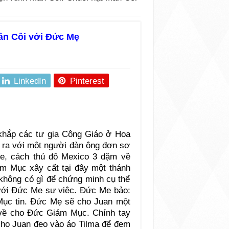
Mân Côi với Đức Mẹ
LinkedIn
Pinterest
khắp các tư gia Công Giáo ở Hoa
 ra với một người đàn ông đơn sơ
pe, cách thủ đô Mexico 3 dặm về
ám Mục xây cất tại đây một thánh
không có gì để chứng minh cụ thể
 với Đức Mẹ sự việc. Đức Mẹ bảo:
ục tin. Đức Mẹ sẽ cho Juan một
về cho Đức Giám Mục. Chính tay
cho Juan đeo vào áo Tilma để đem