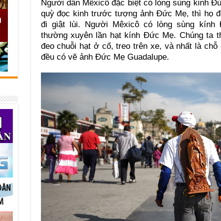
Người dân Mêxicô đặc biệt có lòng sùng kinh Đ
quỳ đọc kinh trước tượng ảnh Đức Mẹ, thì họ đ
đi giật lùi. Người Mêxicô có lòng sùng kín
thường xuyên lần hạt kính Đức Mẹ. Chúng ta 
đeo chuỗi hạt ở cổ, treo trên xe, và nhất là ch
đều có vẽ ảnh Đức Mẹ Guadalupe.