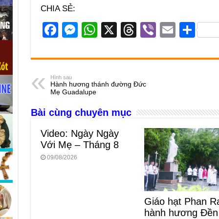
CHIA SẺ:
F
M
W
X
T
Vi
E
S
a
e
h
hr
b
m
h
c
ss
at
e
er
ail
ar
e
e
s
a
e
Hình sau
Hành hương thánh đường Đức
b
n
A
d
Mẹ Guadalupe
o
g
p
s
Bài cùng chuyên mục
o
er
p
Video: Ngày Ngày
k
Với Mẹ – Tháng 8
09/08/2026
Giáo hạt Phan R
hành hương Đền