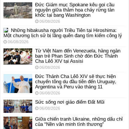
Đức Giám mục Spokane kêu gọi cầu
nguyện giữa thảm họa cháy rừng tàn
khốc tại bang Washington
06/08/2026
Những hibakusha người Triều Tiên tại Hiroshima:
Một chương lịch sử bị lãng quên đang tìm kiếm công lý
06/08/2026
Từ Việt Nam đến Venezuela, hàng ngàn
bạn trẻ Phan Sinh chờ đón Đức Thánh
Cha Lêô XIV tại Assisi
06/08/2026
Đức Thánh Cha Lêô XIV sẽ thực hiện
chuyến tông du đầu tiên đến Uruguay,
Argentina và Peru vào tháng 11
06/08/2026
Sức sống nơi giáo điểm Đất Mũi
06/08/2026
Giữa chiến tranh Ukraine, những dấu chỉ
của “Nền văn minh tình thương”