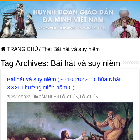
TRANG CHỦ
/
Thẻ:
Bài hát và suy niệm
Tag Archives:
Bài hát và suy niệm
Bài hát và suy niệm (30.10.2022 – Chúa Nhật
XXXI Thường Niên năm C)
29/10/2022
CẢM NHẬN LỜI CHÚA
,
LỜI CHÚA