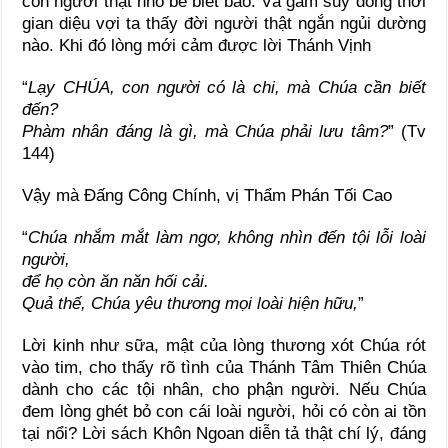
con người thật nhỏ bé biết bao. Và gẫm suy dòng thời
gian diệu vợi ta thấy đời người thật ngắn ngủi dường
nào. Khi đó lòng mới cảm được lời Thánh Vịnh
“
Lạy CHÚA, con người có là chi, mà Chúa cần biết
đến?
Phàm nhân đáng là gì, mà Chúa phải lưu tâm?
” (Tv
144)
Vậy mà Đấng Công Chính, vị Thẩm Phán Tối Cao
“
Chúa nhắm mắt làm ngơ, không nhìn đến tội lỗi loài
người,
để họ còn ăn năn hối cải.
Quả thế, Chúa yêu thương mọi loài hiện hữu,
”
Lời kinh như sữa, mật của lòng thương xót Chúa rót
vào tim, cho thấy rõ tình của Thánh Tâm Thiên Chúa
dành cho các tội nhân, cho phận người. Nếu Chúa
đem lòng ghét bỏ con cái loài người, hỏi có còn ai tồn
tại nổi? Lời sách Khôn Ngoan diễn tả thật chí lý, đáng