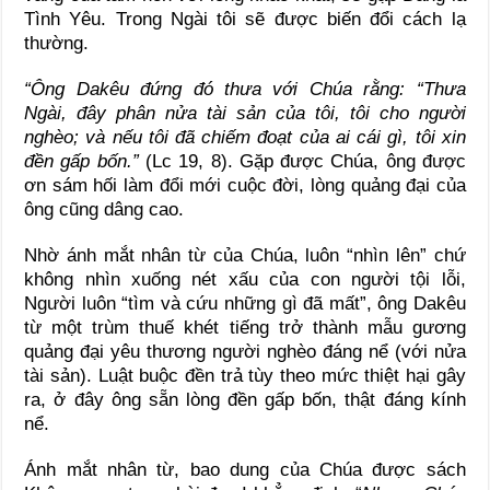
Tình Yêu. Trong Ngài tôi sẽ được biến đổi cách lạ
thường.
“Ông Dakêu đứng đó thưa với Chúa rằng: “Thưa
Ngài, đây phân nửa tài sản của tôi, tôi cho người
nghèo; và nếu tôi đã chiếm đoạt của ai cái gì, tôi xin
đền gấp bốn.”
(Lc 19, 8). Gặp được Chúa, ông được
ơn sám hối làm đổi mới cuộc đời, lòng quảng đại của
ông cũng dâng cao.
Nhờ ánh mắt nhân từ của Chúa, luôn “nhìn lên” chứ
không nhìn xuống nét xấu của con người tội lỗi,
Người luôn “tìm và cứu những gì đã mất”, ông Dakêu
từ một trùm thuế khét tiếng trở thành mẫu gương
quảng đại yêu thương người nghèo đáng nể (với nửa
tài sản). Luật buộc đền trả tùy theo mức thiệt hại gây
ra, ở đây ông sẵn lòng đền gấp bốn, thật đáng kính
nể.
Ánh mắt nhân từ, bao dung của Chúa được sách