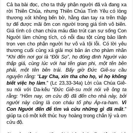
Cả ba bài đọc, cho ta thấy phận người đã và đang xa
rời Thiên Chúa, nhưng Thiên Chúa Tình Yêu có lòng
thương xót không bến bờ, hằng dan tay ra trên thập
tự để được mãi ôm con người trong giá tình vô biên.
Giá tình có chan chứa máu đào trút cạn sự sống Con
Người làm chứng tích, có nỗi đau tột cùng bảo lãnh
trọn vẹn cho phận người hư vô và tội lỗi. Có lời yêu
thương cuối cùng xá giải mọi bản án cho phàm nhân
“
Khi đến nơi gọi là “Đồi Sọ”, họ đóng đinh Người vào
thập giá, cùng lúc với hai tên gian phi, một tên bên
phải, một tên bên trái. Bấy giờ Đức Giê-su cầu
nguyện rằng: “
Lạy Cha, xin tha cho họ, vì họ không
biết việc họ làm
.” (Lc 23,33-34a) Lời của Chúa Giê-
su nói với Da-kêu “
Đức Giê-su mới nói về ông ta
rằng: “Hôm nay, ơn cứu độ đã đến cho nhà này, bởi
người này cũng là con cháu tổ phụ Áp-ra-ham.
Vì
Con Người đến để tìm và cứu những gì đã mất
.”
giúp ta có một kết thúc huy hoàng trong chân lý và ơn
cứu độ.