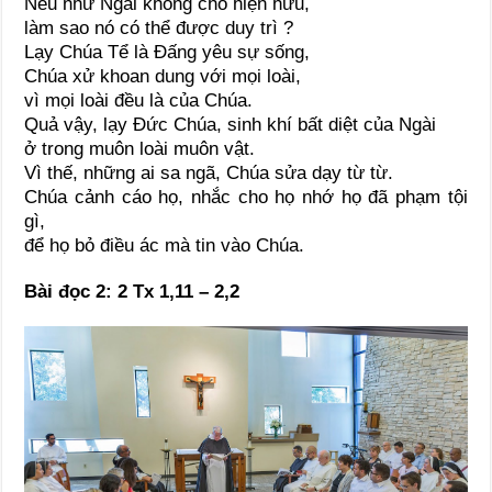
Nếu như Ngài không cho hiện hữu,
làm sao nó có thể được duy trì ?
Lạy Chúa Tể là Đấng yêu sự sống,
Chúa xử khoan dung với mọi loài,
vì mọi loài đều là của Chúa.
Quả vậy, lạy Đức Chúa, sinh khí bất diệt của Ngài
ở trong muôn loài muôn vật.
Vì thế, những ai sa ngã, Chúa sửa dạy từ từ.
Chúa cảnh cáo họ, nhắc cho họ nhớ họ đã phạm tội
gì,
để họ bỏ điều ác mà tin vào Chúa.
Bài đọc 2:
2 Tx 1,11 – 2,2