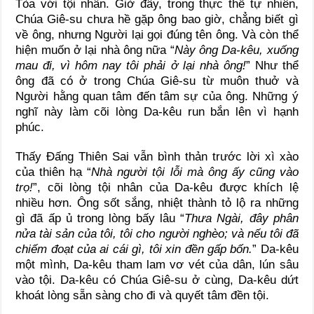
Tòa với tội nhân. Giờ đây, trong thực thế tự nhiên,
Chúa Giê-su chưa hề gặp ông bao giờ, chẳng biết gì
về ông, nhưng Người lại gọi đúng tên ông. Và còn thể
hiện muốn ở lại nhà ông nữa “
Này ông Da-kêu, xuống
mau đi, vì hôm nay tôi phải ở lại nhà ông!
” Như thể
ông đã có ở trong Chúa Giê-su từ muôn thuở và
Người hằng quan tâm đến tâm sự của ông. Những ý
nghĩ này làm cõi lòng Da-kêu run bắn lên vì hạnh
phúc.
Thấy Đấng Thiên Sai vẫn bình thản trước lời xì xào
của thiên hạ “
Nhà người tội lỗi mà ông ấy cũng vào
trọ!
”, cõi lòng tội nhân của Da-kêu được khích lệ
nhiều hơn. Ông sốt sắng, nhiệt thành tỏ lộ ra những
gì đã ấp ủ trong lòng bấy lâu “
Thưa Ngài, đây phân
nửa tài sản của tôi, tôi cho người nghèo; và nếu tôi đã
chiếm đoạt của ai cái gì, tôi xin đền gấp bốn.
” Da-kêu
một mình, Da-kêu tham lam vơ vét của dân, lún sâu
vào tội. Da-kêu có Chúa Giê-su ở cùng, Da-kêu dứt
khoát lòng sẵn sàng cho đi và quyết tâm đền tội.