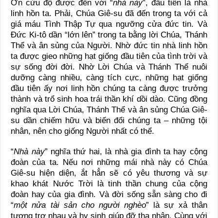
Ơn cứu độ được đến với “
nhà này
”, đầu tiên là nhà
linh hồn ta. Phải, Chúa Giê-su đã đến trong ta với cả
giá máu Tình Thập Tự qua ngưỡng cửa đức tin. Và
Đức Ki-tô dần “lớn lên” trong ta bằng lời Chúa, Thánh
Thể và ân sủng của Người. Nhờ đức tin nhà linh hồn
ta được gieo những hạt giống đầu tiên của tình trời và
sự sống đời đời. Nhờ Lời Chúa và Thánh Thể nuôi
dưỡng càng nhiều, càng tích cực, những hạt giống
đầu tiên ấy nơi linh hồn chúng ta càng được trưởng
thành và trổ sinh hoa trái thần khí dồi dào. Cũng đồng
nghĩa qua Lời Chúa, Thánh Thể và ân sủng Chúa Giê-
su dần chiếm hữu và biến đổi chúng ta – những tội
nhân, nên cho giống Người nhất có thể.
“
Nhà này
” nghĩa thứ hai, là nhà gia đình ta hay cộng
đoàn của ta. Nếu nơi những mái nhà này có Chúa
Giê-su hiện diện, ắt hẳn sẽ có yêu thương và sự
khao khát Nước Trời là tinh thần chung của cộng
đoàn hay của gia đình. Và đời sống sẵn sàng cho đi
“
một nửa tài sản cho người nghèo
” là sự xả thân
tương trợ nhau và hy sinh giúp đỡ tha nhân. Cùng với