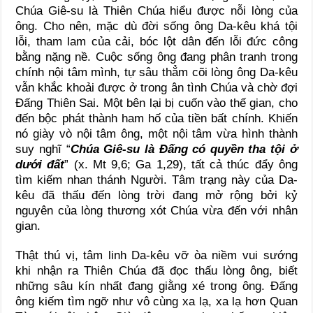
Chúa Giê-su là Thiên Chúa hiểu được nỗi lòng của
ông. Cho nên, mặc dù đời sống ông Da-kêu khá tội
lỗi, tham lam của cải, bóc lột dân đến lỗi đức công
bằng nặng nề. Cuộc sống ông đang phân tranh trong
chính nội tâm mình, tự sâu thẳm cõi lòng ông Da-kêu
vẫn khắc khoải được ở trong ân tình Chúa và chờ đợi
Đấng Thiên Sai. Một bên lại bị cuốn vào thế gian, cho
đến bộc phát thành ham hố của tiền bất chính. Khiến
nó giày vò nội tâm ông, một nội tâm vừa hình thành
suy nghĩ “
Chúa Giê-su là Đấng có quyền tha tội ở
dưới đất
” (x. Mt 9,6; Ga 1,29), tất cả thúc đẩy ông
tìm kiếm nhan thánh Người. Tâm trạng này của Da-
kêu đã thấu đến lòng trời đang mở rộng bởi kỷ
nguyên của lòng thương xót Chúa vừa đến với nhân
gian.
Thật thú vị, tâm linh Da-kêu vỡ òa niềm vui sướng
khi nhận ra Thiên Chúa đã đọc thấu lòng ông, biết
những sâu kín nhất đang giằng xé trong ông. Đấng
ông kiếm tìm ngỡ như vô cùng xa lạ, xa lạ hơn Quan