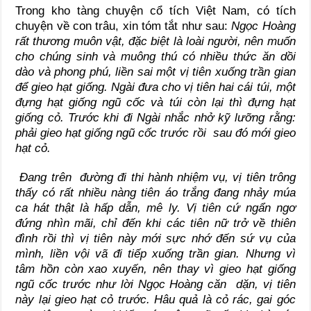
Trong kho tàng chuyện cổ tích Việt Nam, có tích
chuyện về con trâu, xin tóm tắt như sau:
Ngọc Hoàng
rất thương muôn vật, đặc biệt là loài người, nên muốn
cho chúng sinh và muông thú có nhiều thức ăn dồi
dào và phong phú, liền sai một vị tiên xuống trần gian
để gieo hạt giống. Ngài đưa cho vị tiên hai cái túi, một
đựng hạt giống ngũ cốc và túi còn lại thì đựng hạt
giống cỏ. Trước khi đi Ngài nhắc nhở kỹ lưỡng rằng:
phải gieo hạt giống ngũ cốc trước rồi sau đó mới gieo
hạt cỏ.
Đang trên đường đi thi hành nhiệm vụ, vị tiên trông
thấy có rất nhiều nàng tiên áo trắng đang nhảy múa
ca hát thật là hấp dẫn, mê ly. Vị tiên cứ ngẩn ngơ
đứng nhìn mãi, chỉ đến khi các tiên nữ trở về thiên
đình rồi thì vị tiên này mới sực nhớ đến sứ vụ của
mình, liền vội vã đi tiếp xuống trần gian. Nhưng vì
tâm hồn còn xao xuyến, nên thay vì gieo hạt giống
ngũ cốc trước như lời Ngọc Hoàng căn dặn, vị tiên
này lại gieo hạt cỏ trước. Hâu quả là cỏ rác, gai góc