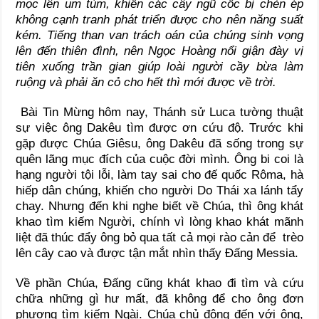
mọc lên um tùm, khiến các cây ngũ cốc bị chèn ép
không cạnh tranh phát triển được cho nên năng suất
kém. Tiếng than van trách oán của chúng sinh vọng
lên đến thiên đình, nên Ngọc Hoàng nổi giận đày vị
tiên xuống trần gian giúp loài người cầy bừa làm
ruộng và phải ăn cỏ cho hết thì mới được về trời.
Bài Tin Mừng hôm nay, Thánh sử Luca tường thuật
sự việc ông Dakêu tìm được ơn cứu độ. Trước khi
gặp được Chúa Giêsu, ông Dakêu đã sống trong sự
quên lãng mục đích của cuộc đời mình. Ông bi coi là
hạng người tội lỗi, làm tay sai cho đế quốc Rôma, hà
hiếp dân chúng, khiến cho người Do Thái xa lánh tẩy
chay. Nhưng đến khi nghe biết về Chúa, thì ông khát
khao tìm kiếm Người, chính vì lòng khao khát mãnh
liệt đã thúc đẩy ông bỏ qua tất cả mọi rào cản để trèo
lên cây cao và được tận mắt nhìn thấy Đấng Messia.
Về phần Chúa, Đấng cũng khát khao đi tìm và cứu
chữa những gì hư mất, đã không để cho ông đơn
phương tìm kiếm Ngài. Chúa chủ động đến với ông,