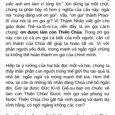
việc anh em làm vì lòng tin.
” Xin dừng lại một chút,
chúng ta phân bày rõ hơn ý nghĩa của câu này, ngài
nói “
xứng đáng với ơn gọi
”. Vậy, “
ơn gọi
” thánh Phao-
lô vừa nói là ơn gọi gì? Vì Thánh Nhân viết gởi cho
giáo đoàn Thê-xa-lô-ni-ca, nên đây là ơn gọi cách
chung:
ơn được làm con Thiên Chúa
. Trong ơn gọi
này còn có cả ơn gọi cá biệt của mỗi người, cần có
ơn thánh của Chúa để giúp ta hoàn tất nó. Vì với
phận người yếu đuối, mong manh và ngắn ngủi chúng
ta không thể hoàn thành ơn gọi của chính mình.
Hiệp lại ý tưởng của hai bài đọc một và hai, chúng ta
thấy thân phận con người trong thế giới thụ tạo quả là
nhỏ bé, ngắn ngủi và mong manh thế kia. Hơn thế
nữa, lại còn là những tội nhân đáng Chúa chê bỏ ngàn
đời. Giờ lại được Đức Ki-tô Giê-su ban ơn chuộc về
làm con Thiên Chúa! Được mời gọi vào phụng sự
Nước Thiên Chúa cho gặt hái vinh quang và danh dự
vĩnh hằng, có ngỡ ngàng không các con?