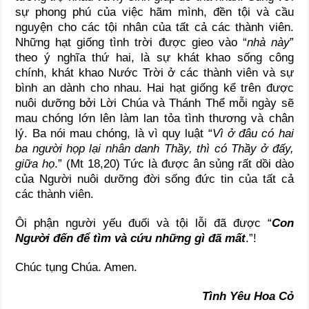
sự phong phú của việc hãm mình, đền tội và cầu
nguyện cho các tội nhân của tất cả các thành viên.
Những hạt giống tình trời được gieo vào “
nhà này
”
theo ý nghĩa thứ hai, là sự khát khao sống công
chính, khát khao Nước Trời ở các thành viên và sự
bình an dành cho nhau. Hai hạt giống kể trên được
nuôi dưỡng bởi Lời Chúa và Thánh Thể mỗi ngày sẽ
mau chóng lớn lên làm lan tỏa tình thương và chân
lý. Ba nói mau chóng, là vì quy luật “
Vì ở đâu có hai
ba người họp lại nhân danh Thầy, thì có Thầy ở đấy,
giữa họ
.” (Mt 18,20) Tức là được ân sủng rất dồi dào
của Người nuôi dưỡng đời sống đức tin của tất cả
các thành viên.
Ôi phận người yếu đuối và tội lỗi đã được “
Con
Người đến để tìm và cứu những gì đã mất
.”!
Chúc tụng Chúa. Amen.
Tình Yêu Hoa Cỏ