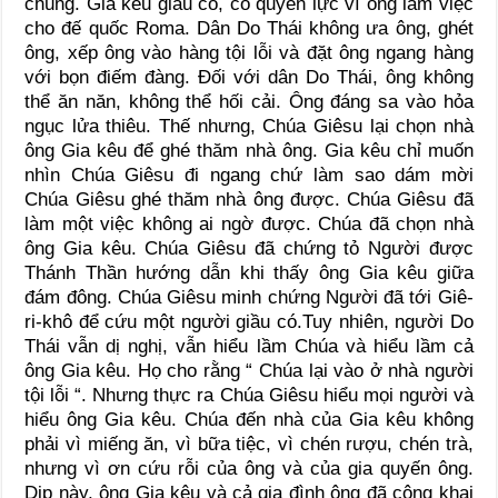
chúng. Gia kêu giầu có, có quyền lực vì ông làm việc
cho đế quốc Roma. Dân Do Thái không ưa ông, ghét
ông, xếp ông vào hàng tội lỗi và đặt ông ngang hàng
với bọn điếm đàng. Đối với dân Do Thái, ông không
thể ăn năn, không thể hối cải. Ông đáng sa vào hỏa
ngục lửa thiêu. Thế nhưng, Chúa Giêsu lại chọn nhà
ông Gia kêu để ghé thăm nhà ông. Gia kêu chỉ muốn
nhìn Chúa Giêsu đi ngang chứ làm sao dám mời
Chúa Giêsu ghé thăm nhà ông được. Chúa Giêsu đã
làm một việc không ai ngờ được. Chúa đã chọn nhà
ông Gia kêu. Chúa Giêsu đã chứng tỏ Người được
Thánh Thần hướng dẫn khi thấy ông Gia kêu giữa
đám đông. Chúa Giêsu minh chứng Người đã tới Giê-
ri-khô để cứu một người giầu có.Tuy nhiên, người Do
Thái vẫn dị nghị, vẫn hiểu lầm Chúa và hiểu lầm cả
ông Gia kêu. Họ cho rằng “ Chúa lại vào ở nhà người
tội lỗi “. Nhưng thực ra Chúa Giêsu hiểu mọi người và
hiểu ông Gia kêu. Chúa đến nhà của Gia kêu không
phải vì miếng ăn, vì bữa tiệc, vì chén rượu, chén trà,
nhưng vì ơn cứu rỗi của ông và của gia quyến ông.
Dịp này, ông Gia kêu và cả gia đình ông đã công khai