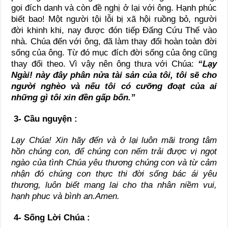
gọi đích danh và còn đề nghị ở lại với ông. Hạnh phúc
biết bao! Một người tội lỗi bị xã hội ruồng bỏ, người
đời khinh khi, nay được đón tiếp Đấng Cứu Thế vào
nhà. Chúa đến với ông, đã làm thay đổi hoàn toàn đời
sống của ông. Từ đó mục đích đời sống của ông cũng
thay đổi theo. Vì vậy nên ông thưa với Chúa:
“Lạy
Ngài! này đây phân nửa tài sản của tôi, tôi sẽ cho
người nghèo và nếu tôi có cưỡng đoạt của ai
những gì tôi xin đền gấp bốn.”
3- Cầu nguyện
:
Lạy Chúa! Xin hãy đến và ở lại luôn mãi trong tâm
hồn chúng con, để chúng con nếm trải được vị ngọt
ngào của tình Chúa yêu thương chúng con và từ cảm
nhận đó chúng con thực thi
đời sống bác ái yêu
thương, luôn biết mang lai cho tha nhân niềm vui,
hạnh phuc và bình an.Amen.
4- Sống Lời Chúa :