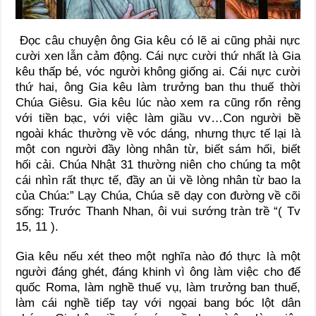
Đọc câu chuyện ông Gia kêu có lẽ ai cũng phải nực
cười xen lẫn cảm động. Cái nực cười thứ nhất là Gia
kêu thấp bé, vóc người không giống ai. Cái nực cười
thứ hai, ông Gia kêu làm trưởng ban thu thuế thời
Chúa Giêsu. Gia kêu lúc nào xem ra cũng rổn rẻng
với tiền bạc, với việc làm giầu vv…Con người bề
ngoài khác thường về vóc dáng, nhưng thực tế lại là
một con người đầy lòng nhân từ, biết sám hối, biết
hối cải. Chúa Nhật 31 thường niên cho chúng ta một
cái nhìn rất thực tế, đầy an ủi về lòng nhân từ bao la
của Chúa:” Lạy Chúa, Chúa sẽ dạy con đường về cõi
sống: Trước Thanh Nhan, ôi vui sướng tràn trề “( Tv
15, 11 ).
Gia kêu nếu xét theo một nghĩa nào đó thực là một
người đáng ghét, đáng khinh vì ông làm việc cho đế
quốc Roma, làm nghề thuế vụ, làm trưởng ban thuế,
làm cái nghề tiếp tay với ngọai bang bóc lột dân