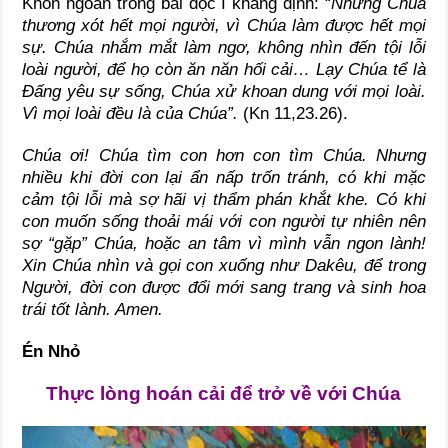
Khôn ngoan trong bài đọc I khẳng định: “
Nhưng Chúa
thương xót hết mọi người, vì Chúa làm được hết mọi
sự. Chúa nhắm mắt làm ngơ, không nhìn đến tội lỗi
loài người, để họ còn ăn năn hối cải… Lạy Chúa tể là
Đấng yêu sự sống, Chúa xử khoan dung với mọi loài.
Vì mọi loài đều là của Chúa”.
(Kn 11,23.26).
Chúa ơi! Chúa tìm con hơn con tìm Chúa. Nhưng
nhiều khi đời con lại ẩn nấp trốn tránh, có khi mặc
cảm tội lỗi mà sợ hãi vị thẩm phán khắt khe. Có khi
con muốn sống thoải mái với con người tự nhiên nên
sợ “gặp” Chúa, hoặc an tâm vì mình vẫn ngon lành!
Xin Chúa nhìn và gọi con xuống như Dakêu, để trong
Người, đời con được đổi mới sang trang và sinh hoa
trái tốt lành. Amen.
Én Nhỏ
Thực lòng hoán cải để trở về với Chúa