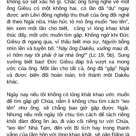
không sợ sệt xấu hổ gì. Chắc ông từng nghe về một
ông Giêsu có một không hai, có lần đã “dụ” ngay
được anh Lêvi đồng nghiệp thu thuế của ông đổi nghề
đi theo Ngài nữa. Háo hức tò mò ông muốn “leo lên”,
lén xem một lần cho biết, cũng vì lòng khao khát
thúc đẩy, một ước muốn tìm gặp. Không ngờ khi Đức
Giêsu đi ngang qua, vì thấu biết mọi sự, Người bỗng
nhìn lên và tuyên bố: “
Này ông Dakêu, xuống mau đi,
vì hôm nay tôi phải ở lại nhà ông!
” (Lc 19, 5b). Sung
sướng biết bao! Đức Giêsu đáp trả vượt xa mong
ước của ông. Một lần cho tất cả, ông đã “gặp” Ngài
và được biến đổi hoàn toàn, trở thành một Dakêu
khác.
Ngày nay nếu tôi không có lòng khát khao ước muốn
để tìm gặp gỡ Chúa, nằm lì không chịu tìm cách “leo
lên” như ông, sẽ chẳng bao giờ gặp được Ngài.
Nhưng nếu mỗi ngày tôi chịu tìm cách để tách riêng
khỏi đám đông ồn ào, đi vào cõi riêng tư với Chúa,
“leo lên” Nhà Tạm, đến với Bí tích hay trong thanh
vắng của tâm hồn với lòng khao khát, sẽ gặp Đấng là