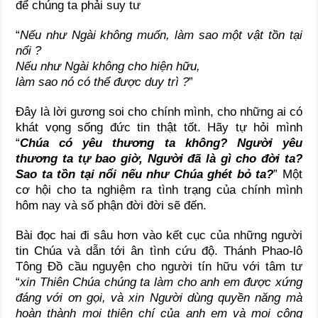
để chúng ta phải suy tư
“
Nếu như Ngài không muốn, làm sao một vật tồn tại
nổi ?
Nếu như Ngài không cho hiện hữu,
làm sao nó có thể được duy trì ?
”
Đây là lời gương soi cho chính mình, cho những ai có
khát vọng sống đức tin thật tốt. Hãy tự hỏi mình
“
Chúa có yêu thương ta không? Người yêu
thương ta tự bao giờ, Người đã là gì cho đời ta?
Sao ta tồn tại nổi nếu như Chúa ghét bỏ ta?
” Một
cơ hội cho ta nghiệm ra tình trạng của chính mình
hôm nay và số phận đời đời sẽ đến.
Bài đọc hai đi sâu hơn vào kết cục của những người
tin Chúa và dẫn tới ân tình cứu độ. Thánh Phao-lô
Tông Đồ cầu nguyện cho người tín hữu với tâm tư
“
xin Thiên Chúa chúng ta làm cho anh em được xứng
đáng với ơn gọi, và xin Người dùng quyền năng mà
hoàn thành mọi thiện chí của anh em và mọi công