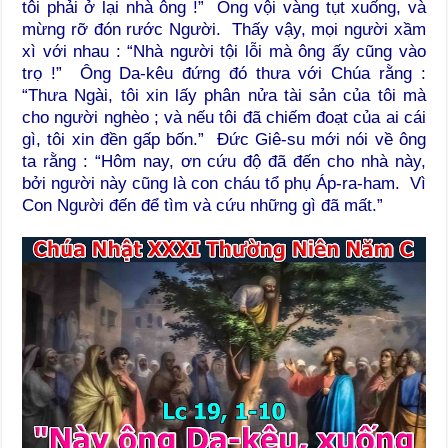
tôi phải ở lại nhà ông !” Ông vội vàng tụt xuống, và
mừng rỡ đón rước Người. Thấy vậy, mọi người xầm
xì với nhau : “Nhà người tội lỗi mà ông ấy cũng vào
trọ !” Ông Da-kêu đứng đó thưa với Chúa rằng :
“Thưa Ngài, tôi xin lấy phân nửa tài sản của tôi mà
cho người nghèo ; và nếu tôi đã chiếm đoạt của ai cái
gì, tôi xin đền gấp bốn.” Đức Giê-su mới nói về ông
ta rằng : “Hôm nay, ơn cứu độ đã đến cho nhà này,
bởi người này cũng là con cháu tổ phụ Áp-ra-ham. Vì
Con Người đến để tìm và cứu những gì đã mất.”