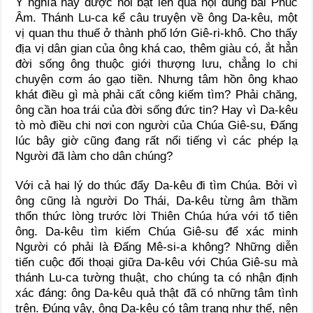
Ý nghĩa này được nổi bật lên qua nội dung bài Phúc
Âm. Thánh Lu-ca kể câu truyện về ông Da-kêu, một
vị quan thu thuế ở thành phố lớn Giê-ri-khô. Cho thấy
địa vị dân gian của ông khá cao, thêm giàu có, ắt hẳn
đời sống ông thuộc giới thượng lưu, chẳng lo chi
chuyện cơm áo gạo tiền. Nhưng tâm hồn ông khao
khát điều gì mà phải cất công kiếm tìm? Phải chăng,
ông cần hoa trái của đời sống đức tin? Hay vì Da-kêu
tò mò điều chi nơi con người của Chúa Giê-su, Đấng
lúc bây giờ cũng đang rất nổi tiếng vì các phép lạ
Người đã làm cho dân chúng?
Với cả hai lý do thúc đẩy Da-kêu đi tìm Chúa. Bởi vì
ông cũng là người Do Thái, Da-kêu từng âm thầm
thổn thức lòng trước lời Thiên Chúa hứa với tổ tiên
ông. Da-kêu tìm kiếm Chúa Giê-su để xác minh
Người có phải là Đấng Mê-si-a không? Những diễn
tiến cuộc đối thoại giữa Da-kêu với Chúa Giê-su mà
thánh Lu-ca tường thuật, cho chúng ta có nhận định
xác đáng: ông Da-kêu quả thật đã có những tâm tình
trên. Đúng vậy, ông Da-kêu có tâm trạng như thế, nên