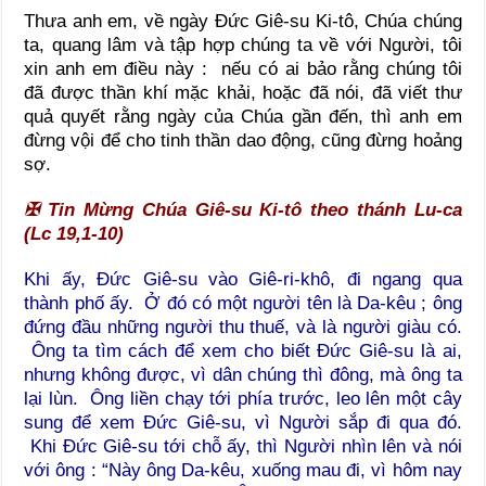
Thưa anh em, về ngày Đức Giê-su Ki-tô, Chúa chúng
ta, quang lâm và tập hợp chúng ta về với Người, tôi
xin anh em điều này : nếu có ai bảo rằng chúng tôi
đã được thần khí mặc khải, hoặc đã nói, đã viết thư
quả quyết rằng ngày của Chúa gần đến, thì anh em
đừng vội để cho tinh thần dao động, cũng đừng hoảng
sợ.
✠
Tin Mừng Chúa Giê-su Ki-tô theo thánh Lu-ca
(Lc 19,1-10)
Khi ấy, Đức Giê-su vào Giê-ri-khô, đi ngang qua
thành phố ấy. Ở đó có một người tên là Da-kêu ; ông
đứng đầu những người thu thuế, và là người giàu có.
Ông ta tìm cách để xem cho biết Đức Giê-su là ai,
nhưng không được, vì dân chúng thì đông, mà ông ta
lại lùn. Ông liền chạy tới phía trước, leo lên một cây
sung để xem Đức Giê-su, vì Người sắp đi qua đó.
Khi Đức Giê-su tới chỗ ấy, thì Người nhìn lên và nói
với ông : “Này ông Da-kêu, xuống mau đi, vì hôm nay