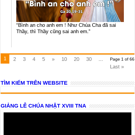
“Bình an cho anh em ! Như Chúa Cha đã sai
Thầy, thì Thầy cũng sai anh em.”
1
2
3
4
5
»
10
20
30
...
Page 1 of 66
Last »
TÌM KIẾM TRÊN WEBSITE
GIẢNG LỄ CHÚA NHẬT XVIII TNA