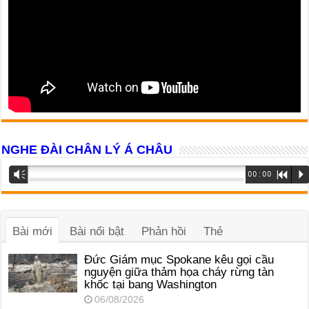
NGHE ĐÀI CHÂN LÝ Á CHÂU
Trình
Vm
00:00
R
P
phát
âm
thanh
Bài mới
Bài nổi bật
Phản hồi
Thẻ
Đức Giám mục Spokane kêu gọi cầu
nguyện giữa thảm họa cháy rừng tàn
khốc tại bang Washington
06/08/2026