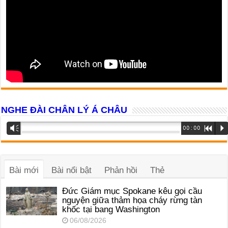
NGHE ĐÀI CHÂN LÝ Á CHÂU
Trình
Vm
00:00
R
P
phát
âm
thanh
Bài mới
Bài nổi bật
Phản hồi
Thẻ
Đức Giám mục Spokane kêu gọi cầu
nguyện giữa thảm họa cháy rừng tàn
khốc tại bang Washington
06/08/2026