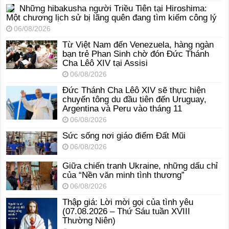
Những hibakusha người Triều Tiên tại Hiroshima:
Một chương lịch sử bị lãng quên đang tìm kiếm công lý
06/08/2026
Từ Việt Nam đến Venezuela, hàng ngàn
bạn trẻ Phan Sinh chờ đón Đức Thánh
Cha Lêô XIV tại Assisi
06/08/2026
Đức Thánh Cha Lêô XIV sẽ thực hiện
chuyến tông du đầu tiên đến Uruguay,
Argentina và Peru vào tháng 11
06/08/2026
Sức sống nơi giáo điểm Đất Mũi
06/08/2026
Giữa chiến tranh Ukraine, những dấu chỉ
của “Nền văn minh tình thương”
06/08/2026
Thập giá: Lời mời gọi của tình yêu
(07.08.2026 – Thứ Sáu tuần XVIII
Thường Niên)