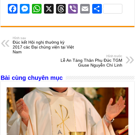
F
M
W
X
T
Vi
E
S
a
e
h
hr
b
m
h
c
ss
at
e
er
ail
ar
e
e
s
a
e
Hình sau
Đúc kết Hội nghị thường kỳ
b
n
A
d
2017 các Đại chủng viện tại Việt
Nam
o
g
p
s
Hình trước
Lễ An Táng Thân Phụ Đức TGM
o
er
p
Giuse Nguyễn Chí Linh
k
Bài cùng chuyên mục