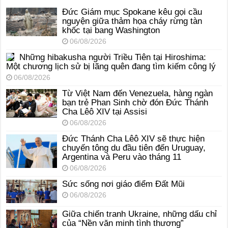
Đức Giám mục Spokane kêu gọi cầu
nguyện giữa thảm họa cháy rừng tàn
khốc tại bang Washington
06/08/2026
Những hibakusha người Triều Tiên tại Hiroshima:
Một chương lịch sử bị lãng quên đang tìm kiếm công lý
06/08/2026
Từ Việt Nam đến Venezuela, hàng ngàn
bạn trẻ Phan Sinh chờ đón Đức Thánh
Cha Lêô XIV tại Assisi
06/08/2026
Đức Thánh Cha Lêô XIV sẽ thực hiện
chuyến tông du đầu tiên đến Uruguay,
Argentina và Peru vào tháng 11
06/08/2026
Sức sống nơi giáo điểm Đất Mũi
06/08/2026
Giữa chiến tranh Ukraine, những dấu chỉ
của “Nền văn minh tình thương”