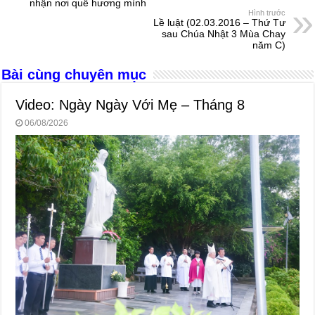
b
n
A
d
nhận nơi quê hương mình
Hình trước
o
g
p
s
Lề luật (02.03.2016 – Thứ Tư
sau Chúa Nhật 3 Mùa Chay
o
er
p
năm C)
k
Bài cùng chuyên mục
Video: Ngày Ngày Với Mẹ – Tháng 8
06/08/2026