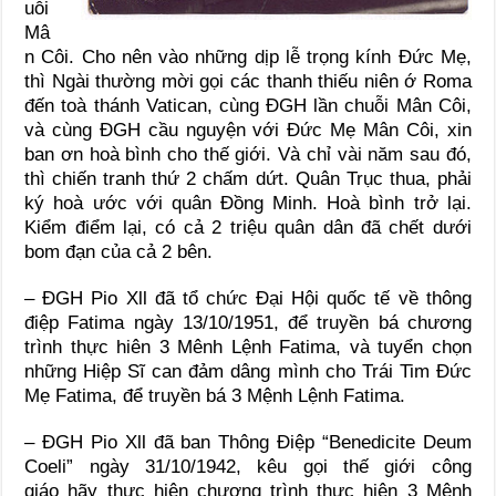
uỗi
Mâ
n Côi. Cho nên vào những dịp lễ trọng kính Đức Mẹ,
thì Ngài thường mời gọi các thanh thiếu niên ớ Roma
đến toà thánh Vatican, cùng ĐGH lần chuỗi Mân Côi,
và cùng ĐGH cầu nguyện với Đức Mẹ Mân Côi, xin
ban ơn hoà bình cho thế giới. Và chỉ vài năm sau đó,
thì chiến tranh thứ 2 chấm dứt. Quân Trục thua, phải
ký hoà ước với quân Đồng Minh. Hoà bình trở lại.
Kiểm điểm lại, có cả 2 triệu quân dân đã chết dưới
bom đạn của cả 2 bên.
– ĐGH Pio Xll đã tổ chức Đại Hội quốc tế về thông
điệp Fatima ngày 13/10/1951, để truyền bá chương
trình thực hiên 3 Mênh Lệnh Fatima, và tuyển chọn
những Hiệp Sĩ can đảm dâng mình cho Trái Tim Đức
Mẹ Fatima, để truyền bá 3 Mệnh Lệnh Fatima.
– ĐGH Pio Xll đã ban Thông Điệp “Benedicite Deum
Coeli” ngày 31/10/1942, kêu gọi thế giới công
giáo hãy thực hiện chương trình thực hiện 3 Mệnh