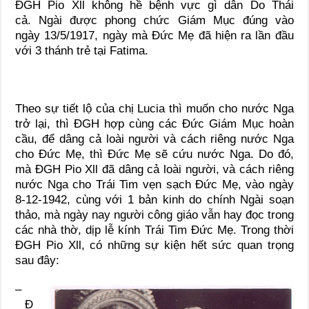
ĐGH Pio Xll không hề bệnh vực gì dân Do Thái
cả. Ngài được phong chức Giám Mục đúng vào
ngày 13/5/1917, ngày mà Đức Mẹ đã hiện ra lần đầu
với 3 thánh trẻ tại Fatima.
Theo sự tiết lộ của chị Lucia thì muốn cho nước Nga
trở lại, thì ĐGH hợp cùng các Đức Giám Mục hoàn
cầu, để dâng cả loài người và cách riêng nước Nga
cho Đức Mẹ, thì Đức Mẹ sẽ cứu nước Nga. Do đó,
mà ĐGH Pio Xll đã dâng cả loài người, và cách riêng
nước Nga cho Trái Tim vẹn sạch Đức Mẹ, vào ngày
8-12-1942, cùng với 1 bản kinh do chính Ngài soạn
thảo, mà ngày nay người công giáo vẫn hay đọc trong
các nhà thờ, dịp lễ kính Trái Tim Đức Mẹ. Trong thời
ĐGH Pio Xll, có những sự kiện hết sức quan trọng
sau đây:
–
Đ