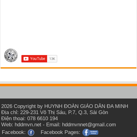
2026 Copyright by HUYNH ĐOÀN GIÁO DÂN ĐA MINH
Địa chỉ: 229-231 Võ Thị Sáu, P.7, Q.3, Sài Gòn
Điện thoại: 078 6610 194
Web: hddmvn.net - Email: hddmvnnet@gmail.com
Facebook:
Facebook Pages: