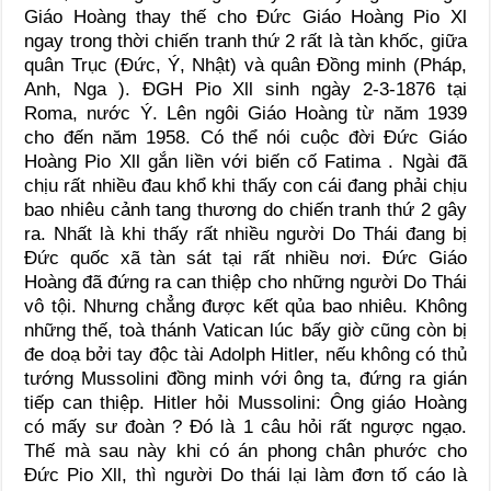
Giáo Hoàng thay thế cho Đức Giáo Hoàng Pio Xl
ngay trong thời chiến tranh thứ 2 rất là tàn khốc, giữa
quân Trục (Đức, Ý, Nhật) và quân Đồng minh (Pháp,
Anh, Nga ). ĐGH Pio Xll sinh ngày 2-3-1876 tại
Roma, nước Ý. Lên ngôi Giáo Hoàng từ năm 1939
cho đến năm 1958. Có thể nói cuộc đời Đức Giáo
Hoàng Pio Xll gắn liền với biến cố Fatima . Ngài đã
chịu rất nhiều đau khổ khi thấy con cái đang phải chịu
bao nhiêu cảnh tang thương do chiến tranh thứ 2 gây
ra. Nhất là khi thấy rất nhiều người Do Thái đang bị
Đức quốc xã tàn sát tại rất nhiều nơi. Đức Giáo
Hoàng đã đứng ra can thiệp cho những người Do Thái
vô tội. Nhưng chẳng được kết qủa bao nhiêu. Không
những thế, toà thánh Vatican lúc bấy giờ cũng còn bị
đe doạ bởi tay độc tài Adolph Hitler, nếu không có thủ
tướng Mussolini đồng minh với ông ta, đứng ra gián
tiếp can thiệp. Hitler hỏi Mussolini: Ông giáo Hoàng
có mấy sư đoàn ? Đó là 1 câu hỏi rất ngược ngạo.
Thế mà sau này khi có án phong chân phước cho
Đức Pio Xll, thì người Do thái lại làm đơn tố cáo là