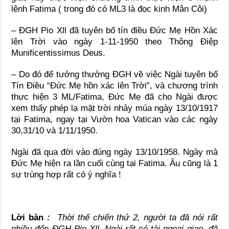
lệnh Fatima ( trong đó có ML3 là đọc kinh Mân Côi)
– ĐGH Pio Xll đã tuyên bố tín điều Đức Mẹ Hồn Xác
lên Trời vào ngày 1-11-1950 theo Thông Điệp
Munificentissimus Deus.
– Do đó để tưởng thưởng ĐGH về việc Ngài tuyên bố
Tín Điều “Đức Mẹ hồn xác lên Trời”, và chương trình
thực hiện 3 ML/Fatima, Đức Mẹ đã cho Ngài được
xem thấy phép lạ mặt trời nhảy múa ngày 13/10/1917
tại Fatima, ngay tại Vườn hoa Vatican vào các ngày
30,31/10 và 1/11/1950.
Ngài đã qua đời vào đúng ngày 13/10/1958. Ngày mà
Đức Mẹ hiện ra lần cuối cùng tại Fatima. Âu cũng là 1
sự trùng hợp rất có ý nghĩa !
Lời bàn
:
Thời thế chiến thứ 2, người ta đã nói rất
nhiều đến ĐGH Pio Xll. Ngài rất có tài ngọai giao, đã