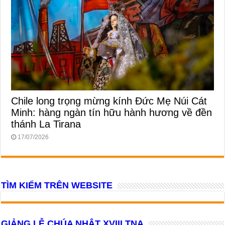
Chile long trọng mừng kính Đức Mẹ Núi Cát
Minh: hàng ngàn tín hữu hành hương về đền
thánh La Tirana
17/07/2026
TÌM KIẾM TRÊN WEBSITE
GIẢNG LỄ CHÚA NHẬT XVIII TNA