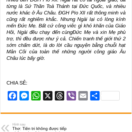
từng là Sứ Thần Toà Thánh tại Đức Quốc, và nhièu
nước khác ở Âu Châu. ĐGH Pio Xll rất thông minh và
cũng rất nghiêm khắc. Nhưng Ngài lại có lòng kính
mến Đức Mẹ. Bất cứ công viêc gì khó khăn của Giáo
Hôi, Ngài đều chạy đến cùngĐức Mẹ và xin Mẹ phù
trợ, thì đều được như ý cả. Chiến tranh thế giới thứ 2
sớm chấm dứt, là do lời cầu nguyện bằng chuỗi hạt
Mân Côi của toàn thể những người công giáo Âu
Châu lúc bấy giờ.
CHIA SẺ:
F
M
W
X
T
Vi
E
S
a
e
h
hr
b
m
h
c
ss
at
e
er
ail
ar
e
e
s
a
e
Hình sau
Thơ: Tiên tri không được tiếp