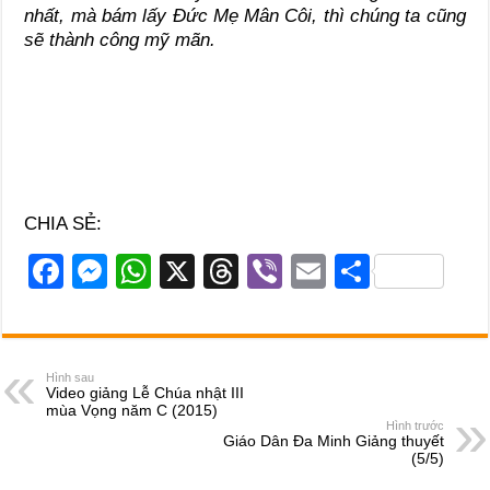
nhất, mà bám lấy Đức Mẹ Mân Côi, thì chúng ta cũng
sẽ thành công mỹ mãn.
CHIA SẺ:
F
M
W
X
T
Vi
E
S
a
e
h
hr
b
m
h
c
ss
at
e
er
ail
ar
e
e
s
a
e
Hình sau
Video giảng Lễ Chúa nhật III
b
n
A
d
mùa Vọng năm C (2015)
Hình trước
o
g
p
s
Giáo Dân Đa Minh Giảng thuyết
(5/5)
o
er
p