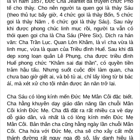
là vì năm 1857, Đức Cha Jeantet đã truyền chức Phó
tế cho thày. Cho nên người ta quen gọi là thày Sáu
(theo thủ tục bấy giờ, 4 chức gọi là thày Bốn, 5 chức
gọi là thày Năm , 6 chức gọi là thày Sáu). Sau này
khi được phong chúc linh mục rồi, người ta vẫn có
thói quen gọi cha là Cha Sáu (Père Six). Dịch ra hán
văn: Cha Trần Lục. Quan Lớn Khâm, là vì cha vừa là
linh mục, vừa là quan của Triều đình Huế. Sau khi đã
dẹp xong loạn quân Lê Phụng, cha được triều đình
Huế phong chức “Khâm sai đại thần”, có quyền tiền
trảm hậu tấu. Nhưng suốt cuộc đời làm quan, cha
chưa bao giờ giết ai, và bỏ tù ai, chỉ lấy lòng từ bi bác
áí, mà xét xử cho tội nhân được ăn năn trở lại.
Cha Sáu có lòng kính mến Đức Mẹ Mân Côi đặc biết.
Cha hằng khuyên dạy giáo dân năng lần chuỗi Mân
Côi kính Đức Mẹ. Cha đã đặt ra rất nhiều ca vè dạy
dỗ giáo dân, và nhất là có lòng kính mến Đức Mẹ
Mân Côi. Bản thân cha cũng hằng ngày lần chuỗi Mân
Côi. Cha hứa với Đức Mẹ, cha sẽ cho xây cất một
thánh đường rất nguy nga đồ sộ, lấy danh hiệu là