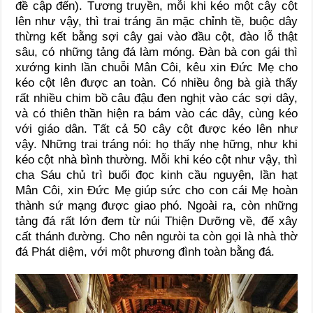
đề cập đến). Tương truyền, mỗi khi kéo một cây cột
lên như vậy, thì trai tráng ăn mặc chỉnh tề, buộc dây
thừng kết bằng sợi cây gai vào đầu cột, đào lỗ thật
sâu, có những tảng đá làm móng. Đàn bà con gái thì
xướng kinh lần chuỗi Mân Côi, kêu xin Đức Mẹ cho
kéo cột lên được an toàn. Có nhiều ông bà già thấy
rất nhiều chim bồ câu đậu đen nghịt vào các sợi dây,
và có thiên thần hiện ra bám vào các dây, cùng kéo
với giáo dân. Tất cả 50 cây cột được kéo lên như
vậy. Những trai tráng nói: họ thấy nhẹ hững, như khi
kéo cột nhà bình thường. Mỗi khi kéo cột như vậy, thì
cha Sáu chủ trì buổi đọc kinh cầu nguyện, lần hạt
Mân Côi, xin Đức Mẹ giúp sức cho con cái Mẹ hoàn
thành sứ mạng được giao phó. Ngoài ra, còn những
tảng đá rất lớn đem từ núi Thiện Dưỡng về, để xây
cất thánh đường. Cho nên ngưòi ta còn gọi là nhà thờ
đá Phát diệm, với một phương đình toàn bằng đá.