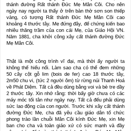
thánh đường Rất thánh Đức Mẹ Mân Côi. Cho nên
ngày nay người ta thấy ở trên bàn thờ sơn son thiếp
vàng, có tượng Rất thánh Đức Mẹ Mân Côi cao
khoảng 4 thước tây. Mẹ đứng đây, để chứng kiến bao
nhiêu thăng trầm của con cái Mẹ, của Giáo Hội VN.
Năm 1881, cha khởi công xây cất thánh đường Đức
Mẹ Mân Côi.
Thật là một công trình vĩ đại, mà thời ấy người ta
không thể hiểu nổi. Làm sao cha có thể đem những
50 cây cột gỗ lim (bois de fer) cao 18 thước tây,
2m50 chu vi, (tức 2 người ôm) từ rừng núi Thanh Hoá
về Phát Diệm. Tất cả đều dùng bằng voi và bè tre dầy
2 thước tây. Xin nhớ rằng: thời bấy giờ chưa có các
máy móc tối tân như ngày nay. Tất cả đếu phải dùng
sức lao động của con người. Trước khi xây cất thánh
đường Đức Mẹ, cha đã yêu cầu giáo dân tổ chức
phong trào lần chuỗi Mân Côi kính Đức Mẹ, xin Mẹ
ban cho cha và toàn giáo xứ có sức mạnh và đầy