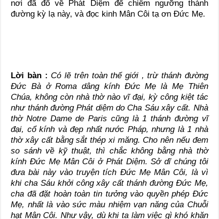
nơi đã đổ về Phát Diệm để chiêm ngưỡng thánh
đường kỳ lạ này, và đọc kinh Mân Côi tạ ơn Đức Mẹ.
Lời bàn :
Có lẽ trên toàn thế giới , trừ thánh đường
Đức Bà ở Roma dâng kính Đức Mẹ là Mẹ Thiên
Chúa, không còn nhà thờ nào vĩ đại, kỳ công kiệt tác
như thánh đường Phát diệm do Cha Sáu xây cất. Nhà
thờ Notre Dame de Paris cũng là 1 thánh đường vĩ
đại, cổ kính và đẹp nhất nước Pháp, nhưng là 1 nhà
thờ xây cất bằng sắt thép xi măng. Cho nên nếu đem
so sánh về kỹ thuật, thì chắc không bằng nhà thờ
kính Đức Mẹ Mân Côi ở Phát Diệm. Sở dĩ chúng tôi
đưa bài này vào truyện tích Đức Mẹ Mân Côi, là vì
khi cha Sáu khởi công xây cất thánh đường Đức Mẹ,
cha đã đặt hoàn toàn tin tưởng vào quyền phép Đức
Mẹ, nhất là vào sức màu nhiệm vạn năng của Chuỗi
hạt Mân Côi. Như vậy, dù khi ta làm việc gì khó khăn