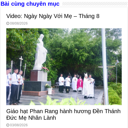
Bài cùng chuyên mục
k
Video: Ngày Ngày Với Mẹ – Tháng 8
08/08/2026
Giáo hạt Phan Rang hành hương Đền Thánh
Đức Mẹ Nhân Lành
03/08/2026