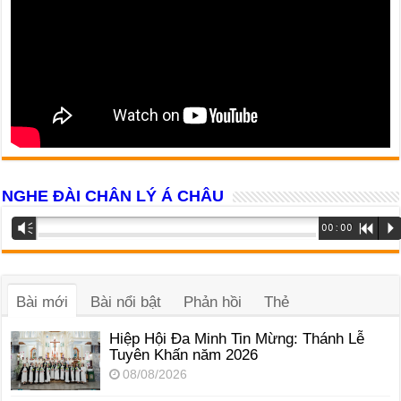
NGHE ĐÀI CHÂN LÝ Á CHÂU
Trình
Vm
00:00
R
P
phát
âm
thanh
Bài mới
Bài nổi bật
Phản hồi
Thẻ
Hiệp Hội Đa Minh Tin Mừng: Thánh Lễ
Tuyên Khấn năm 2026
08/08/2026