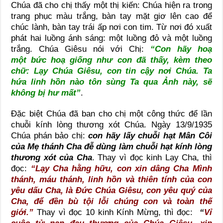
Chúa đã cho chị thấy một thị kiến: Chúa hiện ra trong
trang phục màu trắng, bàn tay mặt giơ lên cao để
chúc lành, bàn tay trái ấp nơi con tim. Từ nơi đó xuất
phát hai luồng ánh sáng: một luồng đỏ và một luồng
trắng. Chúa Giêsu nói với Chị:
“Con hãy hoạ
một bức hoạ giống như con đã thấy, kèm theo
chữ: Lạy Chúa Giêsu, con tin cậy nơi Chúa. Ta
hứa linh hồn nào tôn sùng Ta qua Ảnh này, sẽ
không bị hư mất”
.
Đặc biệt Chúa đã ban cho chị một công thức để lần
chuỗi kính lòng thương xót Chúa. Ngày 13/9/1935
Chúa phán bảo chị:
con hãy lấy chuỗi hạt Mân Côi
của Mẹ thánh Cha đễ dùng làm chuỗi hạt kính lòng
thương xót của Cha
. Thay vì đọc kinh Lạy Cha, thì
đọc:
“Lạy Cha hằng hữu, con xin dâng Cha Mình
thánh, máu thánh, linh hồn và thiên tính của con
yêu dấu Cha, là Đức Chúa Giêsu, con yêu quý của
Cha, để đền bù tội lỗi chúng con và toàn thế
giới.”
Thay vì đọc 10 kinh Kính Mừng, thì đọc:
“
Vỉ