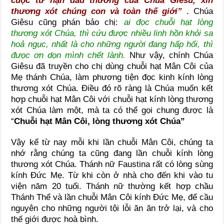
cuộc tử nạn đau thương của Chúa Giêsu, xin
thương xót chúng con và toàn thế giới”
. Chúa
Giêsu cũng phán bảo chị:
ai đọc chuỗi hạt lòng
thương xót Chúa, thì cứu được nhiều linh hồn khỏi sa
hoả ngục, nhất là cho những người đang hấp hối, thì
đưọc ơn dọn mình chết lành.
Như vậy, chính Chúa
Giêsu đã truyền cho chị dùng chuỗi hạt Mân Côi của
Mẹ thánh Chúa, làm phương tiện đọc kinh kính lòng
thương xót Chúa. Điều đó rõ ràng là Chúa muốn kết
hợp chuỗi hạt Mân Côi với chuỗi hạt kính lòng thương
xót Chúa làm một, mà ta có thể gọi chung được là
“
Chuỗi hạt Mân Côi, lòng thương xót Chúa”
Vậy kể từ nay mỗi khi lần chuỗi Mân Côi, chúng ta
nhớ rằng chúng ta cũng đang lần chuỗi kính lòng
thương xót Chúa. Thánh nữ Faustina rất có lòng sùng
kính Đức Mẹ. Từ khi còn ở nhà cho đến khi vào tu
viện năm 20 tuổi. Thánh nữ thường kết hợp chầu
Thánh Thể và lần chuỗi Mân Côi kính Đức Mẹ, để cầu
nguyên cho những người tội lỗi ăn ăn trở lại, và cho
thế giới được hoà bình.