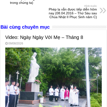
trong chúng ta)
o
g
p
s
Hình trước
Phép lạ vẫn được tiếp diễn hôm
o
er
p
nay (08.04.2016 – Thứ Sáu sau
Chúa Nhật II Phục Sinh năm C)
k
Bài cùng chuyên mục
Video: Ngày Ngày Với Mẹ – Tháng 8
09/08/2026