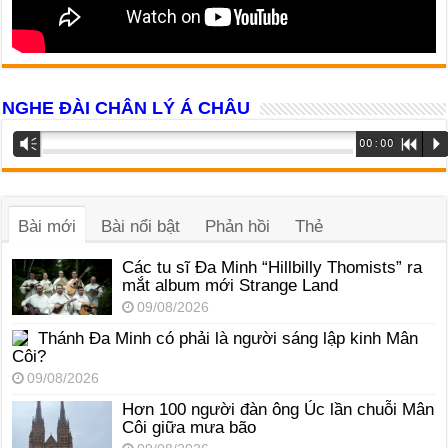
NGHE ĐÀI CHÂN LÝ Á CHÂU
Trình
Vm
00:00
R
P
phát
âm
thanh
Bài mới
Bài nổi bật
Phản hồi
Thẻ
Các tu sĩ Đa Minh “Hillbilly Thomists” ra
mắt album mới Strange Land
09/08/2026
Thánh Đa Minh có phải là người sáng lập kinh Mân
Côi?
09/08/2026
Hơn 100 người đàn ông Úc lần chuỗi Mân
Côi giữa mưa bão