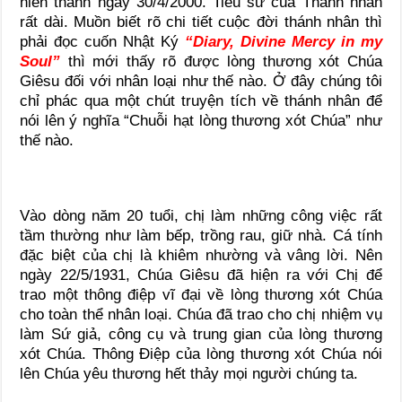
hiển thánh ngày 30/4/2000. Tiểu sử cúa Thánh nhân
rất dài. Muồn biết rõ chi tiết cuộc đời thánh nhân thì
phải đọc cuốn Nhật Ký
“Diary, Divine Mercy in my
Soul”
thì mới thấy rõ được lòng thương xót Chúa
Giêsu đối với nhân loại như thế nào. Ở đây chúng tôi
chỉ phác qua một chút truyện tích về thánh nhân để
nói lên ý nghĩa “Chuỗi hạt lòng thương xót Chúa” như
thế nào.
Vào dòng năm 20 tuổi, chị làm những công việc rất
tầm thường như làm bếp, trồng rau, giữ nhà. Cá tính
đặc biệt của chị là khiêm nhường và vâng lời. Nên
ngày 22/5/1931, Chúa Giêsu đã hiện ra với Chị để
trao một thông điệp vĩ đại về lòng thương xót Chúa
cho toàn thể nhân loại. Chúa đã trao cho chị nhiệm vụ
làm Sứ giả, công cụ và trung gian của lòng thương
xót Chúa. Thông Điệp của lòng thương xót Chúa nói
lên Chúa yêu thương hết thảy mọi người chúng ta.