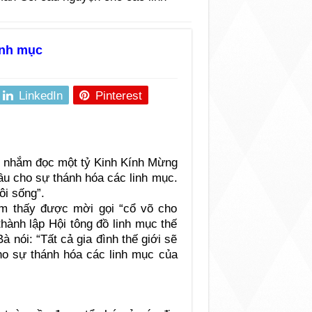
inh mục
LinkedIn
Pinterest
ầu nhắm đọc một tỷ Kinh Kính Mừng
ầu cho sự thánh hóa các linh mục.
ôi sống”.
m thấy được mời gọi “cổ võ cho
hành lập Hội tông đồ linh mục thế
à nói: “Tất cả gia đình thế giới sẽ
ho sự thánh hóa các linh mục của