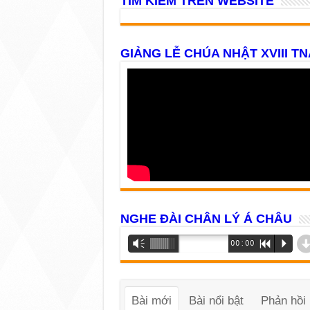
TÌM KIẾM TRÊN WEBSITE
GIẢNG LỄ CHÚA NHẬT XVIII TN
NGHE ĐÀI CHÂN LÝ Á CHÂU
Trình
Vm
00:00
R
P
phát
âm
thanh
Bài mới
Bài nổi bật
Phản hồi