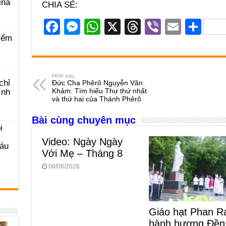
ina
CHIA SẺ:
F
M
W
X
T
Vi
E
S
iểm
a
e
h
hr
b
m
h
c
ss
at
e
er
ail
ar
e
e
s
a
e
Hình sau
chỉ
Đức Cha Phêrô Nguyễn Văn
b
n
A
d
Khảm: Tìm hiểu Thư thứ nhất
ình
và thứ hai của Thánh Phêrô
o
g
p
s
Bài cùng chuyên mục
o
er
p
i
k
Video: Ngày Ngày
Sáu
Với Mẹ – Tháng 8
06/08/2026
Giáo hạt Phan R
hành hương Đền