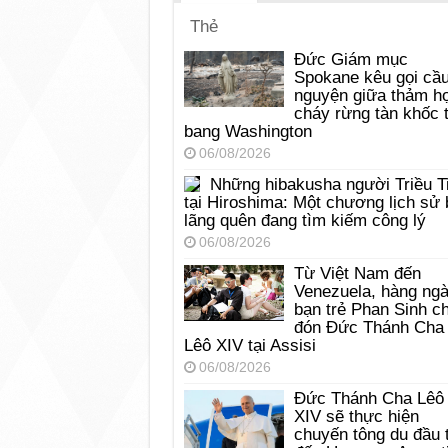
Thẻ
Đức Giám mục
Spokane kêu gọi cầ
nguyện giữa thảm h
cháy rừng tàn khốc t
bang Washington
06/08/2026
Những hibakusha người Triều T
tại Hiroshima: Một chương lịch sử 
lãng quên đang tìm kiếm công lý
06/08/2026
Từ Việt Nam đến
Venezuela, hàng ng
bạn trẻ Phan Sinh c
đón Đức Thánh Cha
Lêô XIV tại Assisi
06/08/2026
Đức Thánh Cha Lêô
XIV sẽ thực hiện
chuyến tông du đầu 