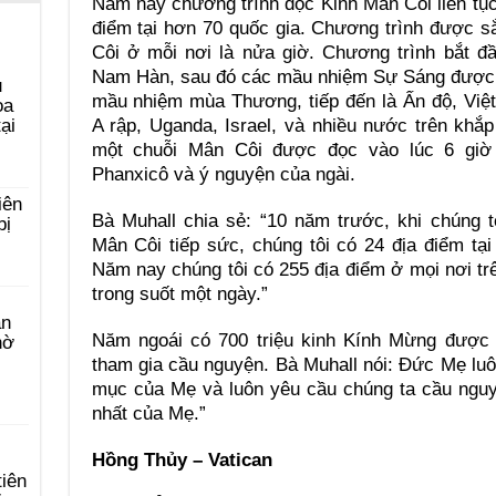
Năm nay chương trình đọc Kinh Mân Côi liên tụ
điểm tại hơn 70 quốc gia. Chương trình được s
Côi ở mỗi nơi là nửa giờ. Chương trình bắt 
Nam Hàn, sau đó các mầu nhiệm Sự Sáng được đ
u
mầu nhiệm mùa Thương, tiếp đến là Ấn độ, Việ
ọa
A rập, Uganda, Israel, và nhiều nước trên kh
ại
một chuỗi Mân Côi được đọc vào lúc 6 giờ
Phanxicô và ý nguyện của ngài.
iên
Bà Muhall chia sẻ: “10 năm trước, khi chúng t
bị
Mân Côi tiếp sức, chúng tôi có 24 địa điểm tạ
Năm nay chúng tôi có 255 địa điểm ở mọi nơi trê
trong suốt một ngày.”
àn
Năm ngoái có 700 triệu kinh Kính Mừng được 
hờ
tham gia cầu nguyện. Bà Muhall nói: Đức Mẹ luôn
mục của Mẹ và luôn yêu cầu chúng ta cầu ngu
nhất của Mẹ.”
Hồng Thủy – Vatican
tiên