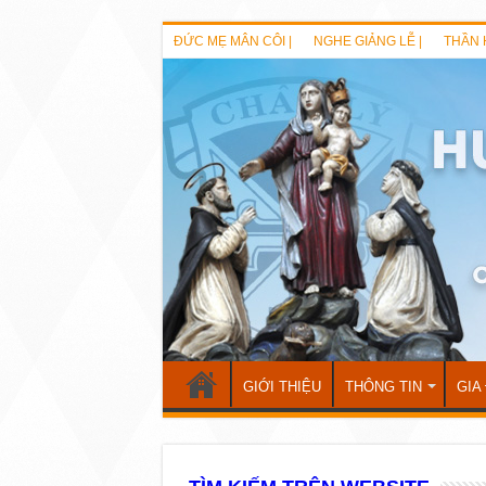
ĐỨC MẸ MÂN CÔI |
NGHE GIẢNG LỄ |
THẦN 
GIỚI THIỆU
THÔNG TIN
GIA