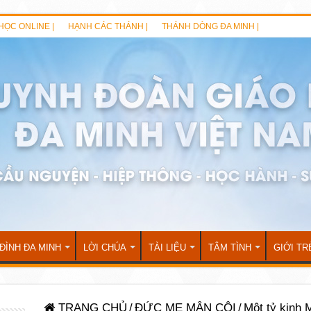
HỌC ONLINE |
HẠNH CÁC THÁNH |
THÁNH DÒNG ĐA MINH |
 ĐÌNH ĐA MINH
LỜI CHÚA
TÀI LIỆU
TÂM TÌNH
GIỚI TR
TRANG CHỦ
/
ĐỨC MẸ MÂN CÔI
/
Một tỷ kinh 