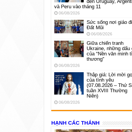
đến Uruguay, Argent
và Peru vào tháng 11
06/08/2026
Sức sống nơi giáo đ
Đất Mũi
06/08/2026
Giữa chiến tranh
Ukraine, những dấu 
của “Nền văn minh t
thương”
06/08/2026
Thập giá: Lời mời gọ
của tình yêu
(07.08.2026 – Thứ 
tuần XVIII Thường
Niên)
06/08/2026
HẠNH CÁC THÁNH