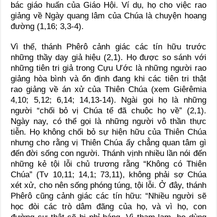
bác giáo huấn của Giáo Hội. Ví dụ, họ cho việc rao
giảng về Ngày quang lâm của Chúa là chuyện hoang
đường (1,16; 3,3-4).
Vì thế, thánh Phêrô cảnh giác các tín hữu trước
những thầy dạy giả hiệu (2,1). Họ được so sánh với
những tiên tri giả trong Cựu Ước là những người rao
giảng hòa bình và ổn định đang khi các tiên tri thật
rao giảng về án xử của Thiên Chúa (xem Giêrêmia
4,10; 5,12; 6,14; 14,13-14). Ngài gọi họ là những
người “chối bỏ vị Chúa tể đã chuộc họ về” (2,1).
Ngày nay, có thể gọi là những người vô thần thực
tiễn. Họ không chối bỏ sự hiện hữu của Thiên Chúa
nhưng cho rằng vị Thiên Chúa ấy chẳng quan tâm gì
đến đời sống con người. Thánh vịnh nhiều lần nói đến
những kẻ tội lỗi chủ trương rằng “Không có Thiên
Chúa” (Tv 10,11; 14,1; 73,11), không phải sợ Chúa
xét xử, cho nên sống phóng túng, tội lỗi. Ở đây, thánh
Phêrô cũng cảnh giác các tín hữu: “Nhiều người sẽ
học đòi các trò dâm đãng của họ, và vì họ, con