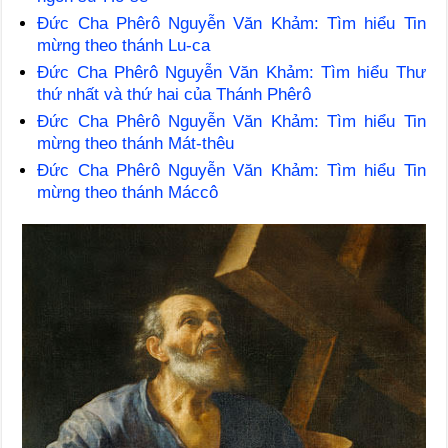
Đức Cha Phêrô Nguyễn Văn Khảm: Tìm hiểu Tin
mừng theo thánh Lu-ca
Đức Cha Phêrô Nguyễn Văn Khảm: Tìm hiểu Thư
thứ nhất và thứ hai của Thánh Phêrô
Đức Cha Phêrô Nguyễn Văn Khảm: Tìm hiểu Tin
mừng theo thánh Mát-thêu
Đức Cha Phêrô Nguyễn Văn Khảm: Tìm hiểu Tin
mừng theo thánh Máccô