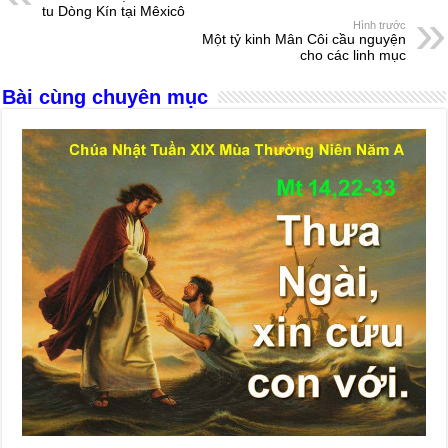
b
n
A
d
tu Dòng Kín tại Mêxicô
Hình trước
o
g
p
s
Một tỷ kinh Mân Côi cầu nguyện
cho các linh mục
o
er
p
Bài cùng chuyên mục
k