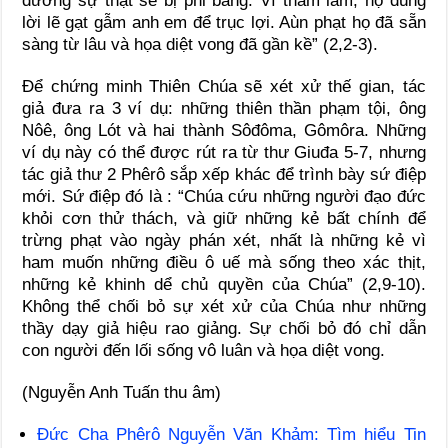
đường sự thật sẽ bị phỉ báng. Vì tham lam, họ dùng
lời lẽ gạt gẫm anh em để trục lợi. Aùn phạt họ đã sẵn
sàng từ lâu và họa diệt vong đã gần kề” (2,2-3).
Để chứng minh Thiên Chúa sẽ xét xử thế gian, tác
giả đưa ra 3 ví dụ: những thiên thần phạm tội, ông
Nôê, ông Lót và hai thành Sôđôma, Gômôra. Những
ví dụ này có thể được rút ra từ thư Giuđa 5-7, nhưng
tác giả thư 2 Phêrô sắp xếp khác để trình bày sứ điệp
mới. Sứ điệp đó là : “Chúa cứu những người đạo đức
khỏi cơn thử thách, và giữ những kẻ bất chính để
trừng phạt vào ngày phán xét, nhất là những kẻ vì
ham muốn những điều ô uế mà sống theo xác thịt,
những kẻ khinh dể chủ quyền của Chúa” (2,9-10).
Không thể chối bỏ sự xét xử của Chúa như những
thầy dạy giả hiệu rao giảng. Sự chối bỏ đó chỉ dẫn
con người đến lối sống vô luân và họa diệt vong.
(Nguyễn Anh Tuấn thu âm)
Đức Cha Phêrô Nguyễn Văn Khảm: Tìm hiểu Tin