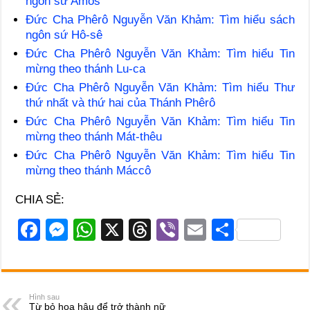
ngôn sứ Amos
Đức Cha Phêrô Nguyễn Văn Khảm: Tìm hiểu sách
ngôn sứ Hô-sê
Đức Cha Phêrô Nguyễn Văn Khảm: Tìm hiểu Tin
mừng theo thánh Lu-ca
Đức Cha Phêrô Nguyễn Văn Khảm: Tìm hiểu Thư
thứ nhất và thứ hai của Thánh Phêrô
Đức Cha Phêrô Nguyễn Văn Khảm: Tìm hiểu Tin
mừng theo thánh Mát-thêu
Đức Cha Phêrô Nguyễn Văn Khảm: Tìm hiểu Tin
mừng theo thánh Máccô
CHIA SẺ:
F
M
W
X
T
Vi
E
S
a
e
h
hr
b
m
h
c
ss
at
e
er
ail
ar
e
e
s
a
e
Hình sau
Từ bỏ hoa hậu để trở thành nữ