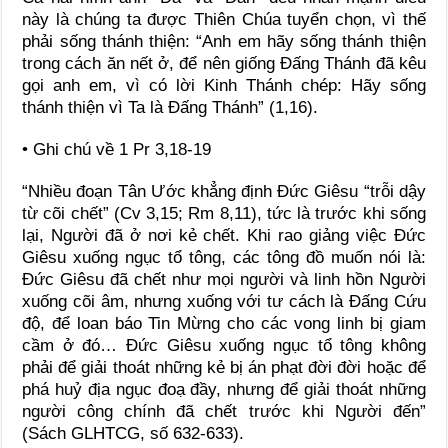
này là chúng ta được Thiên Chúa tuyển chọn, vì thế
phải sống thánh thiện: “Anh em hãy sống thánh thiện
trong cách ăn nết ở, để nên giống Đấng Thánh đã kêu
gọi anh em, vì có lời Kinh Thánh chép: Hãy sống
thánh thiện vì Ta là Đấng Thánh” (1,16).
• Ghi chú về 1 Pr 3,18-19
“Nhiều đoạn Tân Ước khẳng định Đức Giêsu “trỗi dậy
từ cõi chết” (Cv 3,15; Rm 8,11), tức là trước khi sống
lại, Người đã ở nơi kẻ chết. Khi rao giảng việc Đức
Giêsu xuống ngục tổ tông, các tông đồ muốn nói là:
Đức Giêsu đã chết như mọi người và linh hồn Người
xuống cõi âm, nhưng xuống với tư cách là Đấng Cứu
độ, để loan báo Tin Mừng cho các vong linh bị giam
cầm ở đó… Đức Giêsu xuống ngục tổ tông không
phải để giải thoát những kẻ bị án phạt đời đời hoặc để
phá huỷ địa ngục đoạ đầy, nhưng để giải thoát những
người công chính đã chết trước khi Người đến”
(Sách GLHTCG, số 632-633).