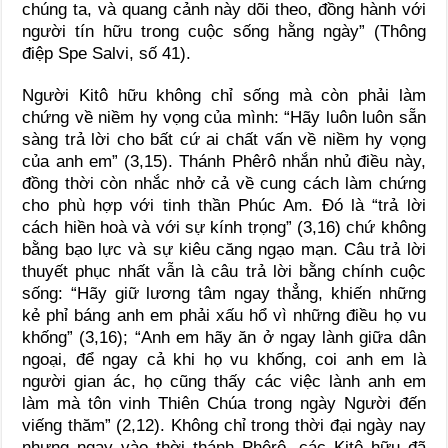
chúng ta, và quang cảnh này dõi theo, đồng hành với
người tín hữu trong cuộc sống hằng ngày” (Thông
điệp Spe Salvi, số 41).
Người Kitô hữu không chỉ sống mà còn phải làm
chứng về niềm hy vọng của mình: “Hãy luôn luôn sẵn
sàng trả lời cho bất cứ ai chất vấn về niềm hy vọng
của anh em” (3,15). Thánh Phêrô nhắn nhủ điều này,
đồng thời còn nhắc nhở cả về cung cách làm chứng
cho phù hợp với tinh thần Phúc Am. Đó là “trả lời
cách hiền hoà và với sự kính trọng” (3,16) chứ không
bằng bạo lực và sự kiêu căng ngạo mạn. Câu trả lời
thuyết phục nhất vẫn là câu trả lời bằng chính cuộc
sống: “Hãy giữ lương tâm ngay thẳng, khiến những
kẻ phỉ báng anh em phải xấu hổ vì những điều họ vu
khống” (3,16); “Anh em hãy ăn ở ngay lành giữa dân
ngoại, để ngay cả khi họ vu khống, coi anh em là
người gian ác, họ cũng thấy các việc lành anh em
làm mà tôn vinh Thiên Chúa trong ngày Người đến
viếng thăm” (2,12). Không chỉ trong thời đại ngày nay
nhưng ngay vào thời thánh Phêrô, các Kitô hữu đã