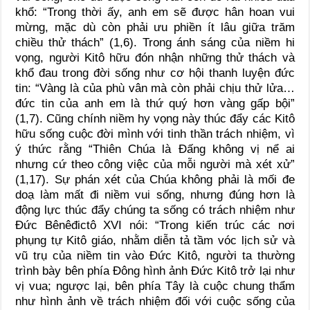
khổ: “Trong thời ấy, anh em sẽ được hân hoan vui
mừng, mặc dù còn phải ưu phiền ít lâu giữa trăm
chiều thử thách” (1,6). Trong ánh sáng của niềm hi
vọng, người Kitô hữu đón nhận những thử thách và
khổ đau trong đời sống như cơ hội thanh luyện đức
tin: “Vàng là của phù vân mà còn phải chịu thử lửa…
đức tin của anh em là thứ quý hơn vàng gấp bội”
(1,7). Cũng chính niềm hy vọng này thúc đẩy các Kitô
hữu sống cuộc đời mình với tinh thần trách nhiệm, vì
ý thức rằng “Thiên Chúa là Đấng không vị nể ai
nhưng cứ theo công việc của mỗi người mà xét xử”
(1,17). Sự phán xét của Chúa không phải là mối đe
doạ làm mất đi niềm vui sống, nhưng đúng hơn là
động lực thúc đẩy chúng ta sống có trách nhiệm như
Đức Bênêđictô XVI nói: “Trong kiến trúc các nơi
phụng tự Kitô giáo, nhằm diễn tả tầm vóc lịch sử và
vũ trụ của niềm tin vào Đức Kitô, người ta thường
trình bày bên phía Đông hình ảnh Đức Kitô trở lại như
vị vua; ngược lại, bên phía Tây là cuộc chung thẩm
như hình ảnh về trách nhiệm đối với cuộc sống của