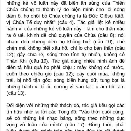
những kẻ vô luân này đã biến ân sủng của Thiên
Chúa chúng ta thành lý do biện minh cho lối sống
dâm ô, họ chối bỏ Chúa chúng ta là Đức Giêsu Kitô,
vị Chúa Tể duy nhất” (câu 4). Tác giả liệt kê nhiều
hành vi của những kẻ vô luân này : làm cho thân xác
ra ô uế, khinh dể chủ quyền của Chúa (câu 8); nói
phạm đến những điều họ không biết (câu 10); chè
chén mà không biết xấu hổ, chỉ lo cho bản thân (câu
12); gây chia rẽ, sống theo tính tự nhiên, không có
Thần Khí (câu 19). Tác giả dùng nhiều hình ảnh để
diễn tả hậu quả họ phải chịu : mây không có nước,
cuốn theo chiều gió (câu 12); cây cuối mùa, không
trái, bị nhổ tận gốc; sóng biển hung dữ, tung bọt là
những hành vi bỉ ổi; những vì sao lạc, u ám tối tăm
(câu 13).
Đối diện với những thử thách đó, tác giả kêu gọi các
tín hữu nhớ lại lời các Tông đồ: “Vào thời cuối cùng,
sẽ có những kẻ nhạo báng, sống theo những dục
vọng vô luân của mình” (câu 17). Đồng thời, phải