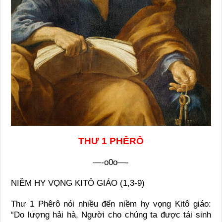
THƯ 1 PHÊRÔ
—-o0o—-
NIỀM HY VỌNG KITÔ GIÁO (1,3-9)
Thư 1 Phêrô nói nhiều đến niềm hy vọng Kitô giáo:
“Do lượng hải hà, Người cho chúng ta được tái sinh