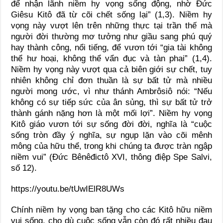
để nhận lãnh niềm hy vọng sống động, nhờ Đức
Giêsu Kitô đã từ cõi chết sống lại” (1,3). Niềm hy
vọng này vượt lên trên những thực tại trần thế mà
người đời thường mơ tưởng như giầu sang phú quý
hay thành công, nổi tiếng, để vươn tới “gia tài không
thể hư hoại, không thể vẩn đục và tàn phai” (1,4).
Niềm hy vọng này vượt qua cả biên giới sự chết, tuy
nhiên không chỉ đơn thuần là sự bất tử mà nhiều
người mong ước, vì như thánh Ambrôsiô nói: “Nếu
không có sự tiếp sức của ân sủng, thì sự bất tử trở
thành gánh nặng hơn là một mối lợi”. Niềm hy vọng
Kitô giáo vươn tới sự sống đời đời, nghĩa là “cuộc
sống tròn đầy ý nghĩa, sự ngụp lặn vào cõi mênh
mông của hữu thể, trong khi chúng ta được tràn ngập
niềm vui” (Đức Bênêđictô XVI, thông điệp Spe Salvi,
số 12).
https://youtu.be/tUwIElR8UWs
Chính niềm hy vọng ban tặng cho các Kitô hữu niềm
vui sống, cho dù cuộc sống vẫn còn đó rất nhiều đau