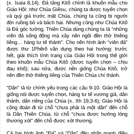
(x. Isaia 8,14). Đá tảng Kitô chính là khuôn mẫu cho
Giáo Hội: như Chúa Giêsu, chúng ta được tuyển chọn
và quý giá trước mặt Chúa, chúng ta cũng bị người
đời ruồng bỏ và bách hại. Nhưng cũng như Chúa Kitô
là Đá góc tường, Thiên Chúa dùng chúng ta là “những
viên đá sống động mà xây nên ngôi đền thờ thiêng
liêng… hàng tư tế thánh”. Cho nên hình ảnh “viên đá”
được thư 1Phêrô vận dụng theo hai hướng: trước
hết, giải thích tình trạng của Giáo Hội trong thế giới
theo khuôn mẫu Chúa Kitô (được tuyển chọn – chịu
đau khổ); sau nữa, được nên giống Chúa Kitô, trở
nên đền thờ thiêng liêng của Thiên Chúa chí thánh.
“Dân” là từ chính yếu trong các câu 9-10. Giáo Hội là
giống nòi được tuyển chọn, hàng tư tế vương giả, dân
thánh, dân riêng của Chúa (x. Xh 19,3-6); Giáo Hội là
cộng đoàn đi từ chỗ “chưa phải là một dân” đến chỗ
là Dân Thiên Chúa, từ chỗ “chưa được hưởng lòng
thương xót” đến chỗ được xót thương.
Cả hai hình ảnh “Đá” và “Dân” đều nhấn mạnh điều