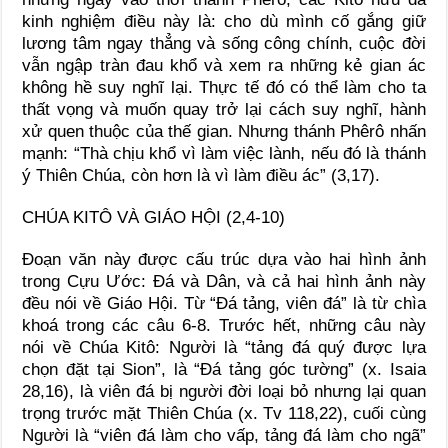
kinh nghiệm điều này là: cho dù mình cố gắng giữ
lương tâm ngay thẳng và sống công chính, cuộc đời
vẫn ngập tràn đau khổ và xem ra những kẻ gian ác
không hề suy nghĩ lại. Thực tế đó có thể làm cho ta
thất vọng và muốn quay trở lại cách suy nghĩ, hành
xử quen thuộc của thế gian. Nhưng thánh Phêrô nhấn
mạnh: “Thà chịu khổ vì làm việc lành, nếu đó là thánh
ý Thiên Chúa, còn hơn là vì làm điều ác” (3,17).
CHÚA KITÔ VÀ GIÁO HỘI (2,4-10)
Đoạn văn này được cấu trúc dựa vào hai hình ảnh
trong Cựu Ước: Đá và Dân, và cả hai hình ảnh này
đều nói về Giáo Hội. Từ “Đá tảng, viên đá” là từ chìa
khoá trong các câu 6-8. Trước hết, những câu này
nói về Chúa Kitô: Người là “tảng đá quý được lựa
chọn đặt tại Sion”, là “Đá tảng góc tường” (x. Isaia
28,16), là viên đá bị người đời loại bỏ nhưng lại quan
trọng trước mặt Thiên Chúa (x. Tv 118,22), cuối cùng
Người là “viên đá làm cho vấp, tảng đá làm cho ngã”