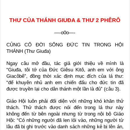
THƯ CỦA THÁNH GIUĐA & THƯ 2 PHÊRÔ
—-o0o—-
CỦNG CỐ ĐỜI SỐNG ĐỨC TIN TRONG HỘI
THÁNH (Thư Giuđa)
Ngay câu mở đầu, tác giả giới thiệu về mình là
“Giuđa, tôi tớ của Đức Giêsu Kitô, anh em với ông
Giacôbê”, đồng thời xác định mục đích của lá thư:
“để khuyên nhủ anh em chiến đấu cho đức tin đã
được truyền lại cho dân thánh một lần là đủ” (câu 3).
Giáo Hội luôn phải đối diện với những khó khăn thử
thách. Thử thách được nói đến trong lá thư này
không đến từ bên ngoài nhưng từ trong nội bộ Giáo
Hội: “Có những người đã len lỏi vào, những người từ
lâu đã bị ghi trước vào danh sách những kẻ bị lên án,