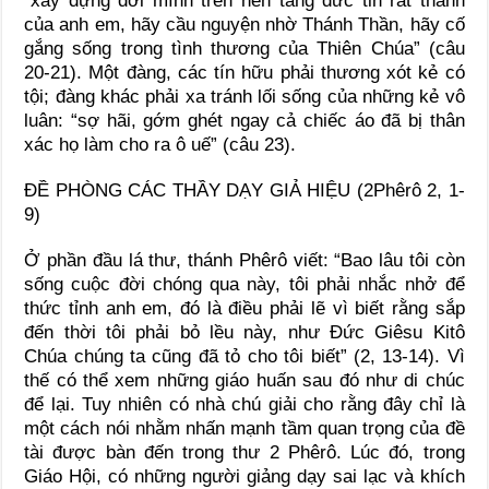
“xây dựng đời mình trên nền tảng đức tin rất thánh
của anh em, hãy cầu nguyện nhờ Thánh Thần, hãy cố
gắng sống trong tình thương của Thiên Chúa” (câu
20-21). Một đàng, các tín hữu phải thương xót kẻ có
tội; đàng khác phải xa tránh lối sống của những kẻ vô
luân: “sợ hãi, gớm ghét ngay cả chiếc áo đã bị thân
xác họ làm cho ra ô uế” (câu 23).
ĐỀ PHÒNG CÁC THẦY DẠY GIẢ HIỆU (2Phêrô 2, 1-
9)
Ở phần đầu lá thư, thánh Phêrô viết: “Bao lâu tôi còn
sống cuộc đời chóng qua này, tôi phải nhắc nhở để
thức tỉnh anh em, đó là điều phải lẽ vì biết rằng sắp
đến thời tôi phải bỏ lều này, như Đức Giêsu Kitô
Chúa chúng ta cũng đã tỏ cho tôi biết” (2, 13-14). Vì
thế có thể xem những giáo huấn sau đó như di chúc
để lại. Tuy nhiên có nhà chú giải cho rằng đây chỉ là
một cách nói nhằm nhấn mạnh tầm quan trọng của đề
tài được bàn đến trong thư 2 Phêrô. Lúc đó, trong
Giáo Hội, có những người giảng dạy sai lạc và khích