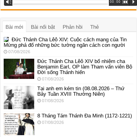
Trình
Vm
00:00
R
P
phát
âm
thanh
Bài mới
Bài nổi bật
Phản hồi
Thẻ
Đức Thánh Cha Lêô XIV: Cuộc cách mạng của Tin
Mừng phá đổ những bức tường ngăn cách con người
07/08/2026
Đức Thánh Cha Lêô XIV bổ nhiệm cha
Benjamin Earl, OP làm Tham vấn viên Bộ
Đời sống Thánh hiến
07/08/2026
Tại anh em kém tin (08.08.2026 – Thứ
Bảy Tuần XVIII Thường Niên)
07/08/2026
8 Tháng Tám Thánh Ða Minh (1172-1221)
07/08/2026