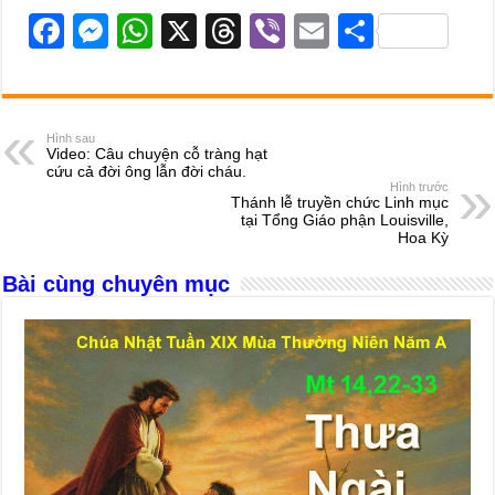
F
M
W
X
T
Vi
E
S
a
e
h
hr
b
m
h
c
ss
at
e
er
ail
ar
e
e
s
a
e
Hình sau
Video: Câu chuyện cỗ tràng hạt
b
n
A
d
cứu cả đời ông lẫn đời cháu.
Hình trước
o
g
p
s
Thánh lễ truyền chức Linh mục
tại Tổng Giáo phận Louisville,
o
er
p
Hoa Kỳ
k
Bài cùng chuyên mục