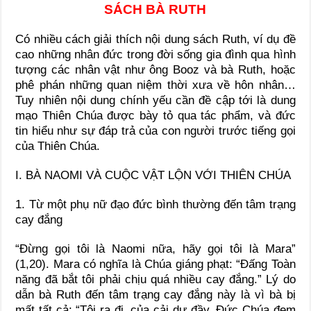
SÁCH BÀ RUTH
Có nhiều cách giải thích nội dung sách Ruth, ví dụ đề
cao những nhân đức trong đời sống gia đình qua hình
tượng các nhân vật như ông Booz và bà Ruth, hoặc
phê phán những quan niệm thời xưa về hôn nhân…
Tuy nhiên nội dung chính yếu cần đề cập tới là dung
mạo Thiên Chúa được bày tỏ qua tác phẩm, và đức
tin hiểu như sự đáp trả của con người trước tiếng gọi
của Thiên Chúa.
I. BÀ NAOMI VÀ CUỘC VẬT LỘN VỚI THIÊN CHÚA
1. Từ một phụ nữ đạo đức bình thường đến tâm trạng
cay đắng
“Đừng gọi tôi là Naomi nữa, hãy gọi tôi là Mara”
(1,20). Mara có nghĩa là Chúa giáng phạt: “Đấng Toàn
năng đã bắt tôi phải chịu quá nhiều cay đắng.” Lý do
dẫn bà Ruth đến tâm trạng cay đắng này là vì bà bị
mất tất cả: “Tôi ra đi, của cải dư đầy, Đức Chúa đem