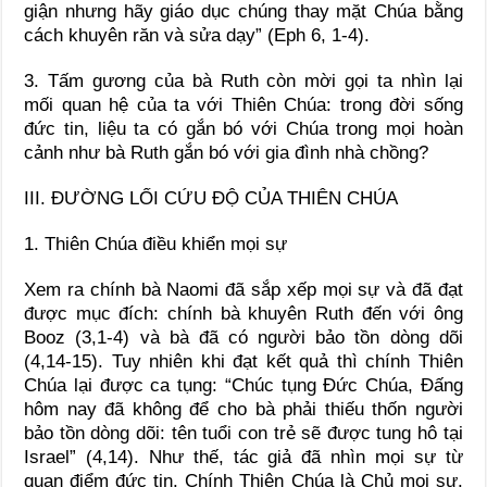
giận nhưng hãy giáo dục chúng thay mặt Chúa bằng
cách khuyên răn và sửa dạy” (Eph 6, 1-4).
3. Tấm gương của bà Ruth còn mời gọi ta nhìn lại
mối quan hệ của ta với Thiên Chúa: trong đời sống
đức tin, liệu ta có gắn bó với Chúa trong mọi hoàn
cảnh như bà Ruth gắn bó với gia đình nhà chồng?
III. ĐƯỜNG LỐI CỨU ĐỘ CỦA THIÊN CHÚA
1. Thiên Chúa điều khiển mọi sự
Xem ra chính bà Naomi đã sắp xếp mọi sự và đã đạt
được mục đích: chính bà khuyên Ruth đến với ông
Booz (3,1-4) và bà đã có người bảo tồn dòng dõi
(4,14-15). Tuy nhiên khi đạt kết quả thì chính Thiên
Chúa lại được ca tụng: “Chúc tụng Đức Chúa, Đấng
hôm nay đã không để cho bà phải thiếu thốn người
bảo tồn dòng dõi: tên tuổi con trẻ sẽ được tung hô tại
Israel” (4,14). Như thế, tác giả đã nhìn mọi sự từ
quan điểm đức tin. Chính Thiên Chúa là Chủ mọi sự.