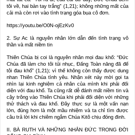
tôi về, hai bàn tay trắng” (1,21); không những mất của
cải mà còn rơi vào tình trạng góa bụa cô đơn.
https://youtu.be/O0N-ojEzKv0
2. Sự Ac là nguyên nhân lớn dẫn đến tình trạng vô
thần và mất niềm tin
Thiên Chúa bị coi là nguyên nhân mọi đau khổ: “Đức
Chúa đã làm cho tôi tủi nhục, Đấng Toàn năng đã để
tôi đau khổ” (1,21); vì thế không còn thấy được dung
nhan Thiên Chúa tình yêu. Nhận xét này mời gọi ta
nhìn lại kinh nghiệm cá nhân của mình khi phải đối
diện với đau khổ. Ta cũng rất dễ đánh mất niềm tin và
cậy trông vào Thiên Chúa khi phải đối diện với những
thử thách và đau khổ. Đây thực sự là một vấn nạn
lớn, đúng hơn là một mầu nhiệm và ta chỉ tìm được
câu trả lời khi chiêm ngắm Chúa Kitô chịu đóng đinh.
II. BÀ RUTH VÀ NHỮNG NHÂN ĐỨC TRONG ĐỜI