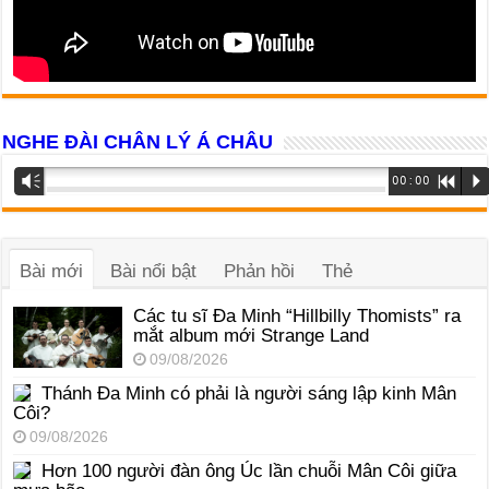
NGHE ĐÀI CHÂN LÝ Á CHÂU
Trình
Vm
00:00
R
P
phát
âm
thanh
Bài mới
Bài nổi bật
Phản hồi
Thẻ
Các tu sĩ Đa Minh “Hillbilly Thomists” ra
mắt album mới Strange Land
09/08/2026
Thánh Đa Minh có phải là người sáng lập kinh Mân
Côi?
09/08/2026
Hơn 100 người đàn ông Úc lần chuỗi Mân Côi giữa