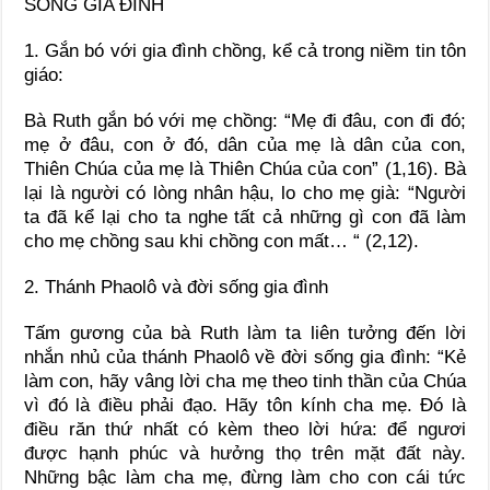
SỐNG GIA ĐÌNH
1. Gắn bó với gia đình chồng, kể cả trong niềm tin tôn
giáo:
Bà Ruth gắn bó với mẹ chồng: “Mẹ đi đâu, con đi đó;
mẹ ở đâu, con ở đó, dân của mẹ là dân của con,
Thiên Chúa của mẹ là Thiên Chúa của con” (1,16). Bà
lại là người có lòng nhân hậu, lo cho mẹ già: “Người
ta đã kể lại cho ta nghe tất cả những gì con đã làm
cho mẹ chồng sau khi chồng con mất… “ (2,12).
2. Thánh Phaolô và đời sống gia đình
Tấm gương của bà Ruth làm ta liên tưởng đến lời
nhắn nhủ của thánh Phaolô về đời sống gia đình: “Kẻ
làm con, hãy vâng lời cha mẹ theo tinh thần của Chúa
vì đó là điều phải đạo. Hãy tôn kính cha mẹ. Đó là
điều răn thứ nhất có kèm theo lời hứa: để ngươi
được hạnh phúc và hưởng thọ trên mặt đất này.
Những bậc làm cha mẹ, đừng làm cho con cái tức