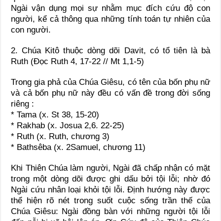
Ngài vận dụng mọi sự nhằm mục đích cứu độ con
người, kể cả thông qua những tính toán tự nhiên của
con người.
2. Chúa Kitô thuộc dòng dõi Davit, có tổ tiên là bà
Ruth (Đọc Ruth 4, 17-22 // Mt 1,1-5)
Trong gia phả của Chúa Giêsu, có tên của bốn phụ nữ
và cả bốn phụ nữ này đều có vấn đề trong đời sống
riêng :
* Tama (x. St 38, 15-20)
* Rakhab (x. Josua 2,6. 22-25)
* Ruth (x. Ruth, chương 3)
* Bathsêba (x. 2Samuel, chương 11)
Khi Thiên Chúa làm người, Ngài đã chấp nhận có mặt
trong một dòng dõi được ghi dấu bởi tội lỗi; nhờ đó
Ngài cứu nhân loại khỏi tội lỗi. Định hướng này được
thể hiện rõ nét trong suốt cuộc sống trần thế của
Chúa Giêsu: Ngài đồng bàn với những người tội lỗi