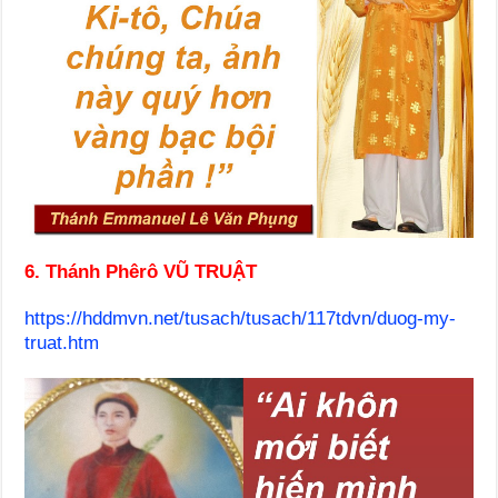
6. Thánh Phêrô VŨ TRUẬT
https://hddmvn.net/tusach/tusach/117tdvn/duog-my-
truat.htm