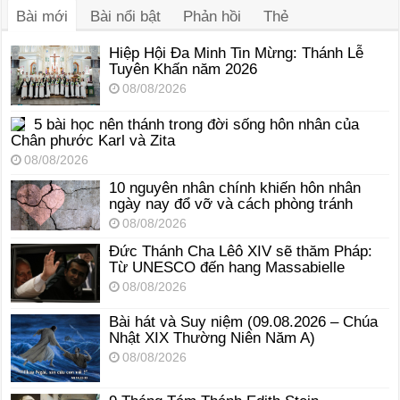
Bài mới
Bài nổi bật
Phản hồi
Thẻ
Hiệp Hội Đa Minh Tin Mừng: Thánh Lễ
Tuyên Khấn năm 2026
08/08/2026
5 bài học nên thánh trong đời sống hôn nhân của
Chân phước Karl và Zita
08/08/2026
10 nguyên nhân chính khiến hôn nhân
ngày nay đổ vỡ và cách phòng tránh
08/08/2026
Đức Thánh Cha Lêô XIV sẽ thăm Pháp:
Từ UNESCO đến hang Massabielle
08/08/2026
Bài hát và Suy niệm (09.08.2026 – Chúa
Nhật XIX Thường Niên Năm A)
08/08/2026