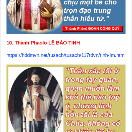
10. Thánh Phaolô LÊ BẢO TỊNH
https://hddmvn.net/tusach/tusach/117tdvn/tinh-lm.htm