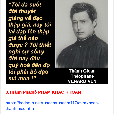
3.Thánh Phaolô PHẠM KHẮC KHOAN
https://hddmvn.net/tusach/tusach/117tdvn/khoan-
thanh-hieu.htm