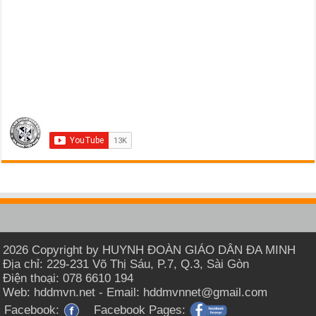
2026 Copyright by HUYNH ĐOÀN GIÁO DÂN ĐA MINH
Địa chỉ: 229-231 Võ Thị Sáu, P.7, Q.3, Sài Gòn
Điện thoại: 078 6610 194
Web: hddmvn.net - Email: hddmvnnet@gmail.com
Facebook:
Facebook Pages: