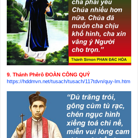
9. Thánh Phêrô ĐOÀN CÔNG QUÝ
https://hddmvn.net/tusach/tusach/117tdvn/quy-lm.htm