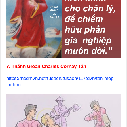
7. Thánh Gioan Charles Cornay Tân
https://hddmvn.net/tusach/tusach/117tdvn/tan-mep-
lm.htm