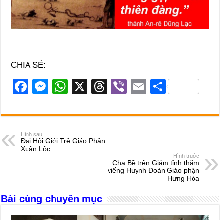
CHIA SẺ:
F
M
W
X
T
Vi
E
S
a
e
h
hr
b
m
h
c
ss
at
e
er
ail
ar
e
e
s
a
e
Hình sau
Đại Hội Giới Trẻ Giáo Phận
b
n
A
d
Xuân Lộc
Hình trước
o
g
p
s
Cha Bề trên Giám tỉnh thăm
viếng Huynh Đoàn Giáo phận
o
er
p
Hưng Hóa
k
Bài cùng chuyên mục