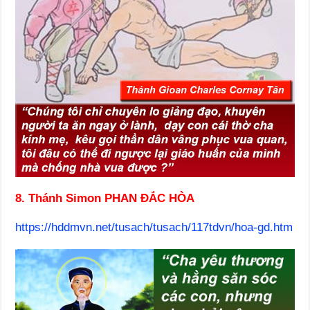
8. Thánh Simon PHAN ĐẮC HÒA
https://hddmvn.net/tusach/tusach/117tdvn/hoa-gd.htm