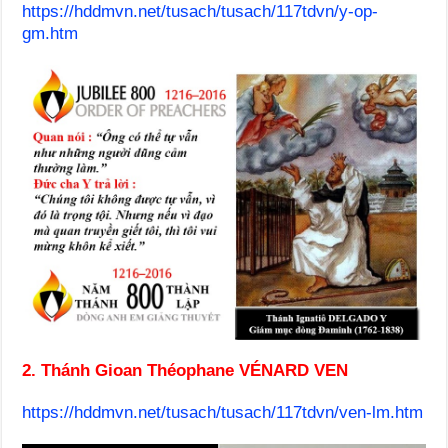
https://hddmvn.net/tusach/tusach/117tdvn/y-op-
gm.htm
2. Thánh Gioan Théophane VÉNARD VEN
https://hddmvn.net/tusach/tusach/117tdvn/ven-lm.htm