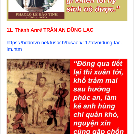
11. Thánh Anrê TRẦN AN DŨNG LẠC
https://hddmvn.net/tusach/tusach/117tdvn/dung-lac-
lm.htm