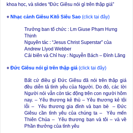
khoa học, và slides “Đức Giêsu nói gì trên thập giá”
+
Nhạc cảnh Giêsu Kitô Siêu Sao
(click tại đây)
Trưởng ban tổ chức : Lm Giuse Phạm Hưng
Thịnh
Nguyên tác : “Jesus Christ Superstar” của
Andrew Llyod Webber
Cải biên và Chỉ huy : Nguyễn Bách – Đình Lãng
+
Đức Giêsu nói gì trên thập giá
(click tại đây)
Bất cứ
điều gì Đức Giêsu đã nói trên thập giá
đều diễn tả tình yêu của Người. Do đó, các lời
Người nói vẫn còn tác động trên con người hôm
nay.
– Yêu thương kẻ thù –
Yêu thương kẻ tội
lỗi –
Yêu thương gia đình và bạn bè
–
Đức
Giêsu cần tình yêu của chúng ta –
Yêu mến
Thiên Chúa –
Yêu thương bạn và tôi –
và về
Phần thưởng của tình yêu