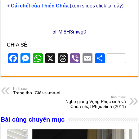
+
Cái chết của Thiên Chúa
(xem slides click tại đây)
5FMi8H3mwg0
CHIA SẺ:
F
M
W
X
T
Vi
E
S
a
e
h
hr
b
m
h
c
ss
at
e
er
ail
ar
e
e
s
a
e
Hình sau
Trang thơ: Giết-si-ma-ni
b
n
A
d
Hình trước
Nghe giảng Vọng Phục sinh và
o
g
p
s
Chúa nhật Phục Sinh (2011)
o
er
p
Bài cùng chuyên mục
k