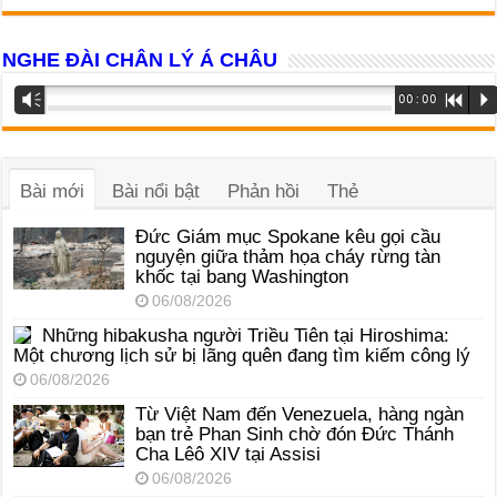
NGHE ĐÀI CHÂN LÝ Á CHÂU
Trình
Vm
00:00
R
P
phát
âm
thanh
Bài mới
Bài nổi bật
Phản hồi
Thẻ
Đức Giám mục Spokane kêu gọi cầu
nguyện giữa thảm họa cháy rừng tàn
khốc tại bang Washington
06/08/2026
Những hibakusha người Triều Tiên tại Hiroshima:
Một chương lịch sử bị lãng quên đang tìm kiếm công lý
06/08/2026
Từ Việt Nam đến Venezuela, hàng ngàn
bạn trẻ Phan Sinh chờ đón Đức Thánh
Cha Lêô XIV tại Assisi
06/08/2026