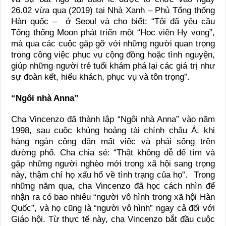
26.02 vừa qua (2019) tại Nhà Xanh – Phủ Tổng thống
Hàn quốc – ở Seoul và cho biết: “Tôi đã yêu cầu
Tổng thống Moon phát triển một “Học viện Hy vọng”,
mà qua các cuộc gặp gỡ với những người quan trọng
trong công việc phục vụ cộng đồng hoặc tình nguyện,
giúp những người trẻ tuổi khám phá lại các giá trị như
sự đoàn kết, hiếu khách, phục vụ và tôn trọng”.
“Ngôi nhà Anna”
Cha Vincenzo đã thành lập “Ngôi nhà Anna” vào năm
1998, sau cuộc khủng hoảng tài chính châu Á, khi
hàng ngàn công dân mất việc và phải sống trên
đường phố. Cha chia sẻ: “Thật không dễ để tìm và
gặp những người nghèo mới trong xã hội sang trọng
này, thậm chí họ xấu hổ về tình trạng của họ”. Trong
những năm qua, cha Vincenzo đã học cách nhìn để
nhận ra có bao nhiêu “người vô hình trong xã hội Hàn
Quốc”, và họ cũng là “người vô hình” ngay cả đối với
Giáo hội. Từ thực tế này, cha Vincenzo bắt đầu cuộc