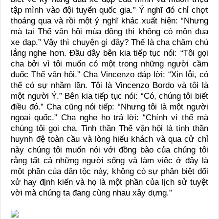
tập mình vào đội tuyển quốc gia.” Ý nghĩ đó chỉ chợt
thoáng qua và rồi một ý nghĩ khác xuất hiện: “Nhưng
mà tại Thế vận hội mùa đông thì không có môn đua
xe đạp.” Vậy thì chuyện gì đây? Thế là cha chăm chú
lắng nghe hơn. Đầu dây bên kia tiếp tục nói: “Tôi gọi
cha bởi vì tôi muốn có một trong những người cầm
đuốc Thế vận hội.” Cha Vincenzo đáp lời: “Xin lỗi, có
thể có sự nhầm lần. Tôi là Vincenzo Bordo và tôi là
một người Ý.” Bên kia tiếp tục nói: “Có, chúng tôi biết
điều đó.” Cha cũng nói tiếp: “Nhưng tôi là một người
ngoại quốc.” Cha nghe họ trả lời: “Chính vì thế mà
chúng tôi gọi cha. Tinh thần Thế vận hội là tinh thần
huynh đệ toàn cầu và lòng hiếu khách và qua cử chỉ
này chúng tôi muốn nói với đồng bào của chúng tôi
rằng tất cả những người sống và làm việc ở đây là
một phần của dân tộc này, không có sự phân biệt đối
xử hay định kiến và họ là một phần của lịch sử tuyệt
vời mà chúng ta đang cùng nhau xây dựng.”