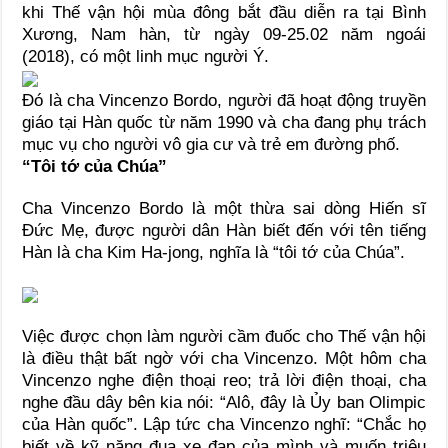
khi Thế vận hội mùa đông bắt đầu diễn ra tại Bình
Xương, Nam hàn, từ ngày 09-25.02 năm ngoái
(2018), có một linh mục người Ý.
Đó là cha Vincenzo Bordo, người đã hoạt động truyền
giáo tại Hàn quốc từ năm 1990 và cha đang phụ trách
mục vụ cho người vô gia cư và trẻ em đường phố.
“Tôi tớ của Chúa”
Cha Vincenzo Bordo là một thừa sai dòng Hiến sĩ
Đức Mẹ, được người dân Hàn biết đến với tên tiếng
Hàn là cha Kim Ha-jong, nghĩa là “tôi tớ của Chúa”.
Việc được chọn làm người cầm đuốc cho Thế vận hội
là điều thật bất ngờ với cha Vincenzo. Một hôm cha
Vincenzo nghe điện thoại reo; trả lời điện thoại, cha
nghe đầu dây bên kia nói: “Alô, đây là Ủy ban Olimpic
của Hàn quốc”. Lập tức cha Vincenzo nghĩ: “Chắc họ
biết về kỹ năng đua xe đạp của mình và muốn triệu