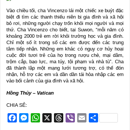
Vào chiều tối, cha Vincenzo lái một chiếc xe buýt đặc
biệt đi tìm các thanh thiếu niên bị gia đình và xã hội
bỏ rơi, những người chạy trốn khỏi mọi người và mọi
thứ. Cha Vincenzo cho biết, tại Suwon, “mỗi năm có
khoảng 2000 trẻ em rời khỏi trường học và gia đình.
Chỉ một số ít trong số các em được đến các trung
tâm tiếp nhận. Những em khác có nguy cơ hủy hoại
cuộc đời tươi trẻ của họ trong rượu chè, mại dâm,
trộm cắp, bạo lực, ma túy, tội phạm và nhà tù”. Cha
đã thành lập một mạng lưới tương trợ, có thể đón
nhận, hỗ trợ các em và dần dần tái hòa nhập các em
vào bối cảnh của gia đình và xã hội.
Hồng Thủy – Vatican
CHIA SẺ:
F
M
W
X
T
Vi
E
S
a
e
h
hr
b
m
h