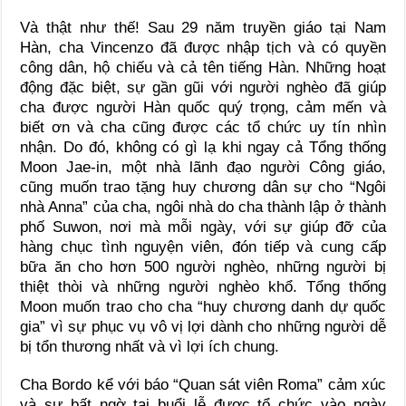
Và thật như thế! Sau 29 năm truyền giáo tại Nam
Hàn, cha Vincenzo đã được nhập tịch và có quyền
công dân, hộ chiếu và cả tên tiếng Hàn. Những hoạt
động đặc biệt, sự gần gũi với người nghèo đã giúp
cha được người Hàn quốc quý trọng, cảm mến và
biết ơn và cha cũng được các tổ chức uy tín nhìn
nhận. Do đó, không có gì lạ khi ngay cả Tổng thống
Moon Jae-in, một nhà lãnh đạo người Công giáo,
cũng muốn trao tặng huy chương dân sự cho “Ngôi
nhà Anna” của cha, ngôi nhà do cha thành lập ở thành
phố Suwon, nơi mà mỗi ngày, với sự giúp đỡ của
hàng chục tình nguyện viên, đón tiếp và cung cấp
bữa ăn cho hơn 500 người nghèo, những người bị
thiệt thòi và những người nghèo khổ. Tổng thống
Moon muốn trao cho cha “huy chương danh dự quốc
gia” vì sự phục vụ vô vị lợi dành cho những người dễ
bị tổn thương nhất và vì lợi ích chung.
Cha Bordo kể với báo “Quan sát viên Roma” cảm xúc
và sự bất ngờ tại buổi lễ được tổ chức vào ngày