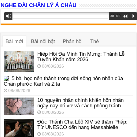
NGHE ĐÀI CHÂN LÝ Á CHÂU
Trình
Vm
00:00
R
P
phát
âm
thanh
Bài mới
Bài nổi bật
Phản hồi
Thẻ
Hiệp Hội Đa Minh Tin Mừng: Thánh Lễ
Tuyên Khấn năm 2026
08/08/2026
5 bài học nên thánh trong đời sống hôn nhân của
Chân phước Karl và Zita
08/08/2026
10 nguyên nhân chính khiến hôn nhân
ngày nay đổ vỡ và cách phòng tránh
08/08/2026
Đức Thánh Cha Lêô XIV sẽ thăm Pháp:
Từ UNESCO đến hang Massabielle
08/08/2026