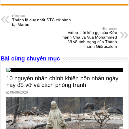
c
ss
at
e
er
ail
ar
e
e
s
a
e
Hình sau
Thánh lễ duy nhất ĐTC cử hành
b
n
A
d
tại Maroc
Hình trước
o
g
p
s
Video: Lời kêu gọi của Đức
Thánh Cha và Vua Mohammed
o
er
p
VI về tình trạng của Thành
Thánh Giêrusalem
k
Bài cùng chuyên mục
10 nguyên nhân chính khiến hôn nhân ngày
nay đổ vỡ và cách phòng tránh
08/08/2026