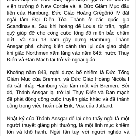
viện trưởng ở New Corbie và là Ðức Giám Mục đầu
tiên của Hamburg. Ðức Giáo Hoàng Grêgôriô IV đặt
ngài làm Ðại Diện Tòa Thánh ở các quốc gia
Scandinavia. Sau khi hoàng đế Louis từ trần, ngân
quỹ giúp đỡ cho công cuộc tông đồ miền bắc chấm
dứt. Và sau 13 năm gầy dựng Hamburg, Thánh
Ansgar phải chứng kiến cảnh tàn lụi của giáo phận
khi giặc Northmen xâm lăng vào năm 845; nước Thụy
Ðiển và Ðan Mạch lại trở về ngoại giáo.
Khoảng năm 848, ngài được bổ nhiệm là Ðức Tổng
Giám Mục của Bremen, và Ðức Giáo Hoàng Nicôla I
đã sát nhập Hamburg vào làm một với Bremen. Bởi
đó, Thánh Ansgar lại trở lại Thụy Ðiển và Ðan mạch
để phát động công cuộc truyền giáo khác và đã thành
công trong việc hoán cải Erik, Vua của Jutland.
Nhật ký của Thánh Ansgar để lại cho thấy ngài là một
người thuyết giảng phi thường, là một linh mục khiêm
tốn và khổ hạnh. Ngài tận tuỵ với người nghèo và