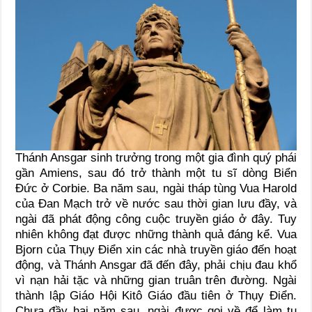
Thánh Ansgar sinh trưởng trong một gia đình quý phái
gần Amiens, sau đó trở thành một tu sĩ dòng Biển
Ðức ở Corbie. Ba năm sau, ngài tháp tùng Vua Harold
của Ðan Mạch trở về nước sau thời gian lưu đầy, và
ngài đã phát động công cuộc truyền giáo ở đây. Tuy
nhiên không đạt được những thành quả đáng kể. Vua
Bjorn của Thụy Ðiển xin các nhà truyền giáo đến hoạt
động, và Thánh Ansgar đã đến đây, phải chịu đau khổ
vì nạn hải tặc và những gian truân trên đường. Ngài
thành lập Giáo Hội Kitô Giáo đầu tiên ở Thụy Ðiển.
Chưa đầy hai năm sau, ngài được gọi về để làm tu