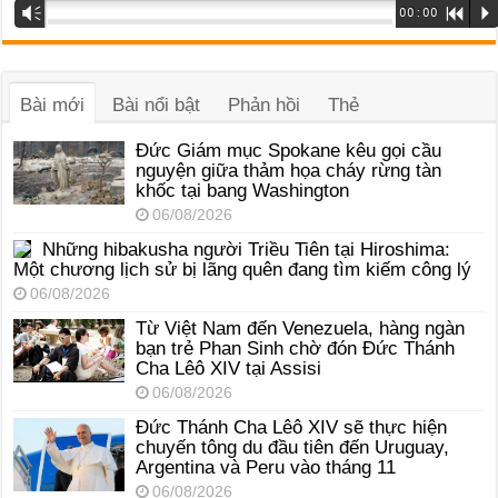
Trình
Vm
00:00
R
P
phát
âm
thanh
Bài mới
Bài nổi bật
Phản hồi
Thẻ
Đức Giám mục Spokane kêu gọi cầu
nguyện giữa thảm họa cháy rừng tàn
khốc tại bang Washington
06/08/2026
Những hibakusha người Triều Tiên tại Hiroshima:
Một chương lịch sử bị lãng quên đang tìm kiếm công lý
06/08/2026
Từ Việt Nam đến Venezuela, hàng ngàn
bạn trẻ Phan Sinh chờ đón Đức Thánh
Cha Lêô XIV tại Assisi
06/08/2026
Đức Thánh Cha Lêô XIV sẽ thực hiện
chuyến tông du đầu tiên đến Uruguay,
Argentina và Peru vào tháng 11
06/08/2026