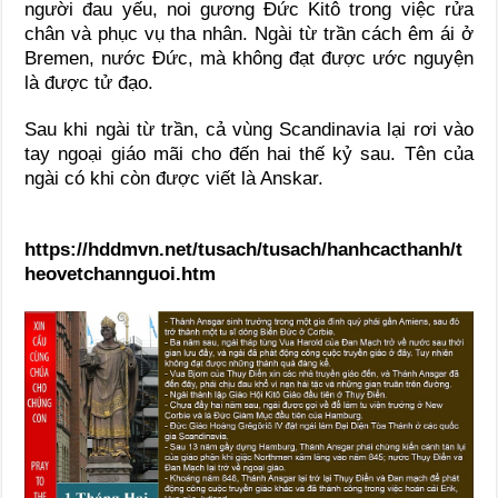
người đau yếu, noi gương Ðức Kitô trong việc rửa
chân và phục vụ tha nhân. Ngài từ trần cách êm ái ở
Bremen, nước Ðức, mà không đạt được ước nguyện
là được tử đạo.
Sau khi ngài từ trần, cả vùng Scandinavia lại rơi vào
tay ngoại giáo mãi cho đến hai thế kỷ sau. Tên của
ngài có khi còn được viết là Anskar.
https://hddmvn.net/tusach/tusach/hanhcacthanh/t
heovetchannguoi.htm