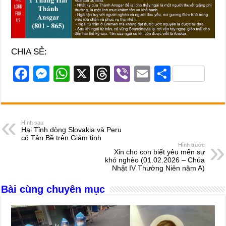
CHIA SẺ:
F
M
W
X
T
Vi
E
S
a
e
h
hr
b
m
h
c
ss
at
e
er
ail
ar
e
e
s
a
e
Hình sau
Hai Tỉnh dòng Slovakia và Peru
b
n
A
d
có Tân Bề trên Giám tỉnh
Hình trước
o
g
p
s
Xin cho con biết yêu mến sự
khó nghèo (01.02.2026 – Chúa
o
er
p
Nhật IV Thường Niên năm A)
k
Bài cùng chuyên mục