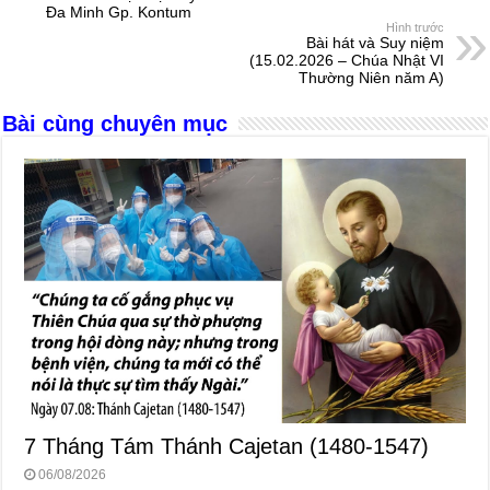
Đa Minh Gp. Kontum
o
g
p
s
Hình trước
Bài hát và Suy niệm
o
er
p
(15.02.2026 – Chúa Nhật VI
Thường Niên năm A)
k
Bài cùng chuyên mục
7 Tháng Tám Thánh Cajetan (1480-1547)
06/08/2026