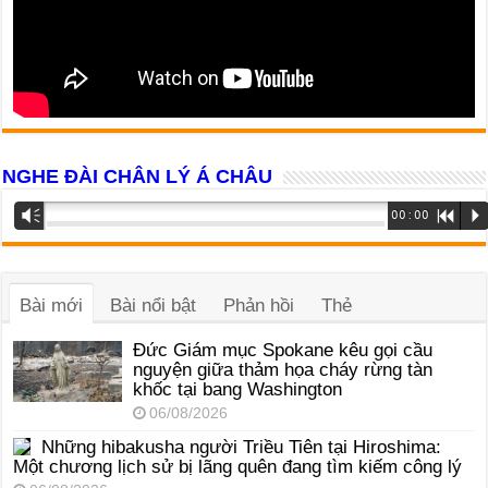
NGHE ĐÀI CHÂN LÝ Á CHÂU
Trình
Vm
00:00
R
P
phát
âm
thanh
Bài mới
Bài nổi bật
Phản hồi
Thẻ
Đức Giám mục Spokane kêu gọi cầu
nguyện giữa thảm họa cháy rừng tàn
khốc tại bang Washington
06/08/2026
Những hibakusha người Triều Tiên tại Hiroshima:
Một chương lịch sử bị lãng quên đang tìm kiếm công lý