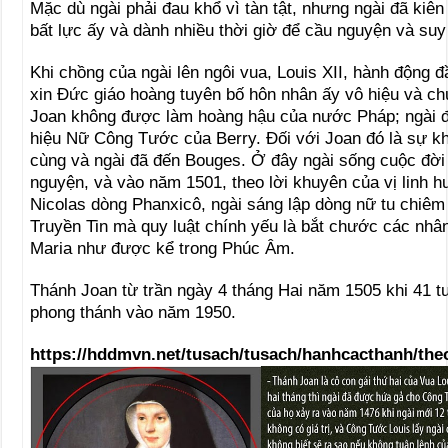
Mặc dù ngài phải đau khổ vì tàn tật, nhưng ngài đã kiê
bất lực ấy và dành nhiều thời giờ để cầu nguyện và suy
Khi chồng của ngài lên ngôi vua, Louis XII, hành động đ
xin Đức giáo hoàng tuyên bố hôn nhân ấy vô hiệu và ch
Joan không được làm hoàng hậu của nước Pháp; ngài 
hiệu Nữ Công Tước của Berry. Ðối với Joan đó là sự k
cùng và ngài đã đến Bouges. Ở đây ngài sống cuộc đời
nguyện, và vào năm 1501, theo lời khuyên của vị linh h
Nicolas dòng Phanxicô, ngài sáng lập dòng nữ tu chiê
Truyền Tin mà quy luật chính yếu là bắt chước các nh
Maria như được kể trong Phúc Âm.
Thánh Joan từ trần ngày 4 tháng Hai năm 1505 khi 41 t
phong thánh vào năm 1950.
https://hddmvn.net/tusach/tusach/hanhcacthanh/th