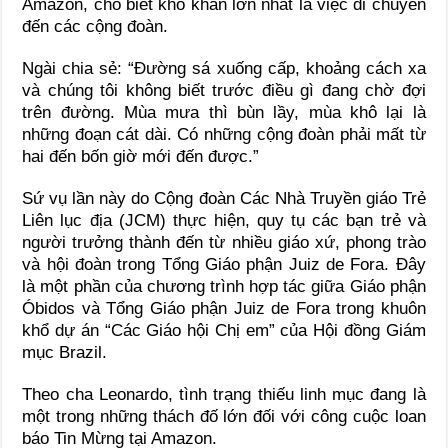
Amazon, cho biết khó khăn lớn nhất là việc di chuyển
đến các cộng đoàn.
Ngài chia sẻ: “Đường sá xuống cấp, khoảng cách xa
và chúng tôi không biết trước điều gì đang chờ đợi
trên đường. Mùa mưa thì bùn lầy, mùa khô lại là
những đoạn cát dài. Có những cộng đoàn phải mất từ
hai đến bốn giờ mới đến được.”
Sứ vụ lần này do Cộng đoàn Các Nhà Truyền giáo Trẻ
Liên lục địa (JCM) thực hiện, quy tụ các bạn trẻ và
người trưởng thành đến từ nhiều giáo xứ, phong trào
và hội đoàn trong Tổng Giáo phận Juiz de Fora. Đây
là một phần của chương trình hợp tác giữa Giáo phận
Óbidos và Tổng Giáo phận Juiz de Fora trong khuôn
khổ dự án “Các Giáo hội Chị em” của Hội đồng Giám
mục Brazil.
Theo cha Leonardo, tình trạng thiếu linh mục đang là
một trong những thách đố lớn đối với công cuộc loan
báo Tin Mừng tại Amazon.