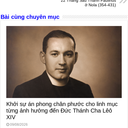
o
g
p
s
22 Tháng Sáu Thánh Paulinus
ở Nola (354-431)
o
er
p
Bài cùng chuyên mục
k
Khởi sự án phong chân phước cho linh mục
từng ảnh hưởng đến Đức Thánh Cha Lêô
XIV
09/08/2026