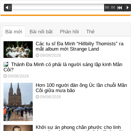
Trình
Vm
00:00
R
P
phát
âm
thanh
Bài mới
Bài nổi bật
Phản hồi
Thẻ
Các tu sĩ Đa Minh “Hillbilly Thomists” ra
mắt album mới Strange Land
09/08/2026
Thánh Đa Minh có phải là người sáng lập kinh Mân
Côi?
09/08/2026
Hơn 100 người đàn ông Úc lần chuỗi Mân
Côi giữa mưa bão
09/08/2026
Khởi sự án phong chân phước cho linh