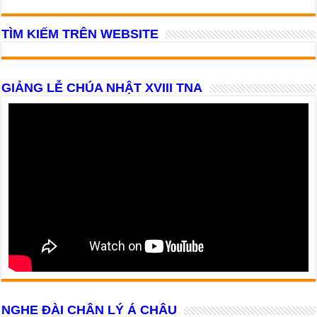
TÌM KIẾM TRÊN WEBSITE
GIẢNG LỄ CHÚA NHẬT XVIII TNA
NGHE ĐÀI CHÂN LÝ Á CHÂU