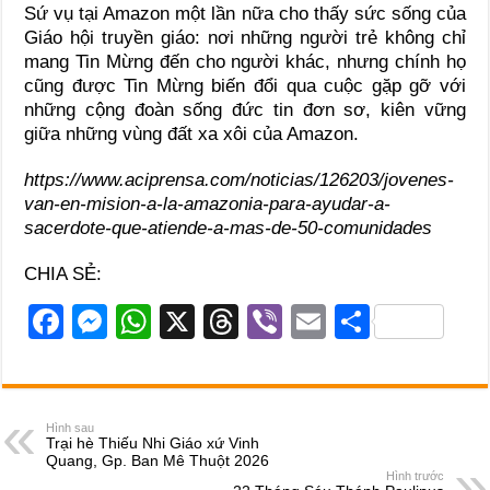
Sứ vụ tại Amazon một lần nữa cho thấy sức sống của
Giáo hội truyền giáo: nơi những người trẻ không chỉ
mang Tin Mừng đến cho người khác, nhưng chính họ
cũng được Tin Mừng biến đổi qua cuộc gặp gỡ với
những cộng đoàn sống đức tin đơn sơ, kiên vững
giữa những vùng đất xa xôi của Amazon.
https://www.aciprensa.com/noticias/126203/jovenes-
van-en-mision-a-la-amazonia-para-ayudar-a-
sacerdote-que-atiende-a-mas-de-50-comunidades
CHIA SẺ:
F
M
W
X
T
Vi
E
S
a
e
h
hr
b
m
h
c
ss
at
e
er
ail
ar
e
e
s
a
e
Hình sau
Trại hè Thiếu Nhi Giáo xứ Vinh
b
n
A
d
Quang, Gp. Ban Mê Thuột 2026
Hình trước