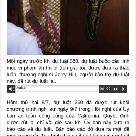
Một ngày trước khi dự luật 360, dự luật buộc các linh
mục vi phạm ấn tín bí tích giải tội, được đưa ra thảo
luận, thượng nghị sĩ Jerry Hill, người bảo trợ dự luật
này, đã rút dự luật lại.
Audio
Vm
00:00
R
P
Hôm thứ hai 8/7, dự luật 360 đã được rút khỏi
chương trình nghị sự ngày 9/7 trong Hội nghị của Ủy
ban an toàn công cộng của California. Quyết định
được rút lại chỉ vài giờ sau khi Ủy ban này đưa ra
báo cáo về dự luật. Bản báo cáo đó đưa ra một đề
mục trong bản Tu chính thứ nhất có liên quan với luật