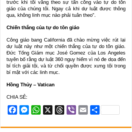
trước khi tôi vâng theo sự tấn công vào tự do tôn
giáo của chúng tôi. Ngay cả khi dự luật được thông
qua, không linh mục nào phải tuân theo”.
Chiến thắng của tự do tôn giáo
Công giáo bang California đã chào mừng việc rút lại
dự luật này như một chiến thắng của tự do tôn giáo.
Đức Tổng Giám mục José Gomez của Los Angeles
tuyên bố rằng dự luật 360 nguy hiểm vì nó đe dọa đến
bí tích giải tội, và từ chối quyền được xưng tội trong
bí mật với các linh mục.
Hồng Thủy – Vatican
CHIA SẺ:
F
M
W
X
T
Vi
E
S
a
e
h
hr
b
m
h
c
ss
at
e
er
ail
ar