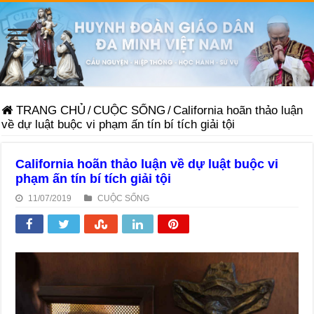
TRANG CHỦ
/
CUỘC SỐNG
/
California hoãn thảo luận
về dự luật buộc vi phạm ấn tín bí tích giải tội
California hoãn thảo luận về dự luật buộc vi
phạm ấn tín bí tích giải tội
11/07/2019
CUỘC SỐNG