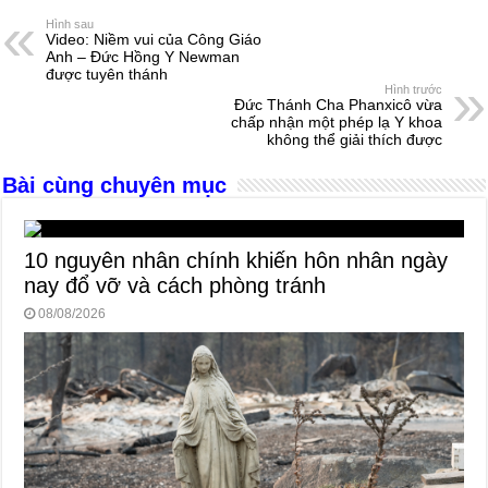
e
e
s
a
e
Hình sau
Video: Niềm vui của Công Giáo
b
n
A
d
Anh – Đức Hồng Y Newman
được tuyên thánh
o
g
p
s
Hình trước
Đức Thánh Cha Phanxicô vừa
o
er
p
chấp nhận một phép lạ Y khoa
không thể giải thích được
k
Bài cùng chuyên mục
10 nguyên nhân chính khiến hôn nhân ngày
nay đổ vỡ và cách phòng tránh
08/08/2026