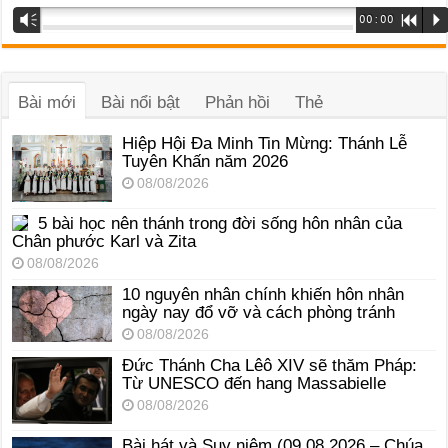
Trình
Vm
00:00
R
P
phát
âm
thanh
Bài mới
Bài nổi bật
Phản hồi
Thẻ
Hiệp Hội Đa Minh Tin Mừng: Thánh Lễ
Tuyên Khấn năm 2026
08/08/2026
5 bài học nên thánh trong đời sống hôn nhân của
Chân phước Karl và Zita
08/08/2026
10 nguyên nhân chính khiến hôn nhân
ngày nay đổ vỡ và cách phòng tránh
08/08/2026
Đức Thánh Cha Lêô XIV sẽ thăm Pháp:
Từ UNESCO đến hang Massabielle
08/08/2026
Bài hát và Suy niệm (09.08.2026 – Chúa