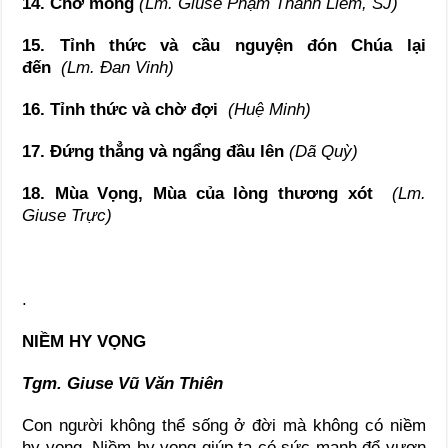
14. Chờ mong
(Lm. Giuse Phạm Thanh Liêm, SJ)
15. Tỉnh thức và cầu nguyện đón Chúa lại
đến
(Lm. Đan Vinh)
16. Tỉnh thức và chờ đợi
(Huệ Minh)
17. Đứng thẳng và ngẩng đầu lên
(Dã Quỳ)
18. Mùa Vọng, Mùa của lòng thương xót
(Lm.
Giuse Trực)
.
NIỀM HY VỌNG
Tgm.
Giuse Vũ Văn Thiên
Con người không thể sống ở đời mà không có niềm
hy vọng. Niềm hy vọng giúp ta có sức mạnh để vươn