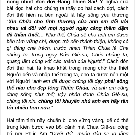
nồng nhiệt đón đợi Đấng Thiên Sai!
Ý nghĩa của
bài đọc hai cho chúng ta thấy có hai cách đợi, cách
đợi thể hiện ra bên ngoài là hãy sống yêu thương
“
Xin Chúa cho tình thương của anh em đối với
nhau và đối với mọi người ngày càng thêm đậm
đà thắm thiết
… Như thế, Chúa sẽ cho anh em được
bền tâm vững chí, được trở nên thánh thiện, không có
gì đáng chê trách, trước nhan Thiên Chúa là Cha
chúng ta, trong ngày Đức Giê-su, Chúa chúng ta,
quang lâm cùng với các thánh của Người.
” Cách đón
đợi thứ hai, là khao khát trong mong chờ tha thiết
Người đến và nhập thể trong ta, cho ta được nên một
với Người “
anh em đã được chúng tôi dạy
phải sống
thế nào cho đẹp lòng Thiên Chúa
, và anh em cũng
đang sống như thế; vậy nhân danh Chúa Giê-su,
chúng tôi xin,
chúng tôi khuyên nhủ anh em hãy tấn
tới nhiều hơn nữa
.
”
Hai tâm tình nầy chuẩn bị cho vững vàng, để có thể
trung kiên bước vào bối cảnh mà Chúa Giê-su công
bố nơi Phúc Âm “
Dưới đất, muôn dân sẽ lo lắng