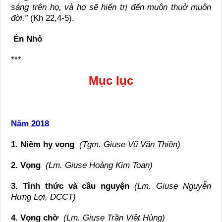
sáng trên họ, và họ sẽ hiển trị đến muôn thuở muôn
đời.”
(Kh 22,4-5).
Én Nhỏ
***
Mục lục
Năm 2018
1. Niềm hy vọng
(Tgm. Giuse Vũ Văn Thiên)
2. Vọng
(Lm. Giuse Hoàng Kim Toan)
3. Tỉnh thức và cầu nguyện
(Lm. Giuse Nguyễn
Hưng Lợi, DCCT)
4. Vọng chờ
(Lm. Giuse Trần Việt Hùng)