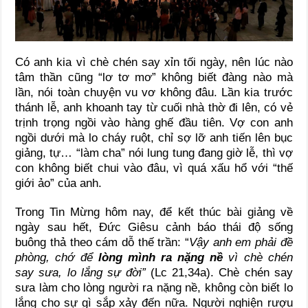
Có anh kia vì chè chén say xỉn tối ngày, nên lúc nào
tâm thần cũng “lơ tơ mơ” không biết đàng nào mà
lần, nói toàn chuyện vu vơ không đâu. Lần kia trước
thánh lễ, anh khoanh tay từ cuối nhà thờ đi lên, có vẻ
trịnh trọng ngồi vào hàng ghế đầu tiên. Vợ con anh
ngồi dưới mà lo cháy ruột, chỉ sợ lỡ anh tiến lên bục
giảng, tự… “làm cha” nói lung tung đang giờ lễ, thì vợ
con không biết chui vào đâu, vì quá xấu hổ với “thế
giới ảo” của anh.
Trong Tin Mừng hôm nay, để kết thúc bài giảng về
ngày sau hết, Đức Giêsu cảnh báo thái độ sống
buông thả theo cám dỗ thế trần: “
Vậy anh em phải đề
phòng, chớ để
lòng mình ra nặng nề
vì chè chén
say sưa, lo lắng sự đời”
(Lc 21,34a). Chè chén say
sưa làm cho lòng người ra nặng nề, không còn biết lo
lắng cho sự gì sắp xảy đến nữa. Người nghiện rượu