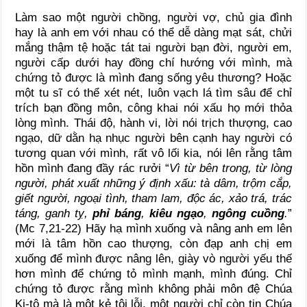
Làm sao một người chồng, người vợ, chủ gia đình
hay là anh em với nhau có thể dễ dàng mạt sát, chửi
mắng thậm tệ hoặc tát tai người bạn đời, người em,
người cấp dưới hay đồng chí hướng với mình, mà
chứng tỏ được là mình đang sống yêu thương? Hoặc
một tu sĩ có thể xét nét, luôn vạch lá tìm sâu để chỉ
trích bạn đồng môn, công khai nói xấu họ mới thỏa
lòng mình. Thái độ, hành vi, lời nói trịch thượng, cao
ngạo, dữ dằn hạ nhục người bên cạnh hay người có
tương quan với mình, rất vô lối kia, nói lên rằng tâm
hồn mình đang đầy rác rưởi “
Vì từ bên trong, từ lòng
người, phát xuất những ý định xấu: tà dâm, trộm cắp,
giết người, ngoại tình, tham lam, độc ác, xảo trá, trác
táng, ganh tỵ,
phỉ báng
,
kiêu ngạo
,
ngông cuồng
.
”
(Mc 7,21-22) Hãy hạ mình xuống và nâng anh em lên
mới là tâm hồn cao thượng, còn đạp anh chị em
xuống để mình được nâng lên, giày vò người yếu thế
hơn mình để chứng tỏ mình mạnh, mình đúng. Chỉ
chứng tỏ được rằng mình không phải môn đệ Chúa
Ki-tô mà là một kẻ tội lỗi, một người chỉ còn tin Chúa