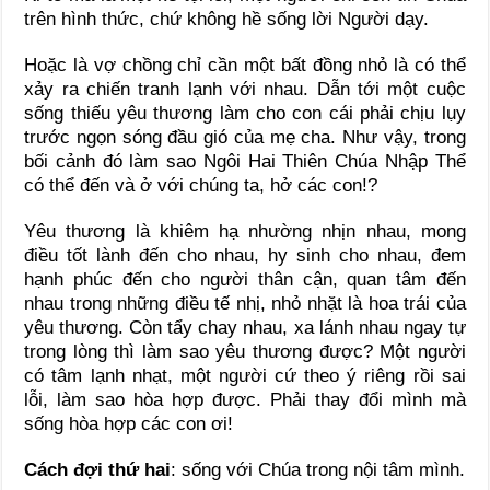
trên hình thức, chứ không hề sống lời Người dạy.
Hoặc là vợ chồng chỉ cần một bất đồng nhỏ là có thể
xảy ra chiến tranh lạnh với nhau. Dẫn tới một cuộc
sống thiếu yêu thương làm cho con cái phải chịu lụy
trước ngọn sóng đầu gió của mẹ cha. Như vậy, trong
bối cảnh đó làm sao Ngôi Hai Thiên Chúa Nhập Thể
có thể đến và ở với chúng ta, hở các con!?
Yêu thương là khiêm hạ nhường nhịn nhau, mong
điều tốt lành đến cho nhau, hy sinh cho nhau, đem
hạnh phúc đến cho người thân cận, quan tâm đến
nhau trong những điều tế nhị, nhỏ nhặt là hoa trái của
yêu thương. Còn tẩy chay nhau, xa lánh nhau ngay tự
trong lòng thì làm sao yêu thương được? Một người
có tâm lạnh nhạt, một người cứ theo ý riêng rồi sai
lỗi, làm sao hòa hợp được. Phải thay đổi mình mà
sống hòa hợp các con ơi!
Cách đợi thứ hai
: sống với Chúa trong nội tâm mình.