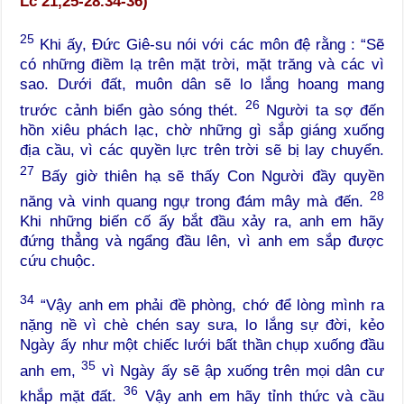
Lc 21,25-28.34-36)
25
Khi ấy, Đức Giê-su nói với các môn đệ rằng : “Sẽ
có những điềm lạ trên mặt trời, mặt trăng và các vì
sao. Dưới đất, muôn dân sẽ lo lắng hoang mang
26
trước cảnh biển gào sóng thét.
Người ta sợ đến
hồn xiêu phách lạc, chờ những gì sắp giáng xuống
địa cầu, vì các quyền lực trên trời sẽ bị lay chuyển.
27
Bấy giờ thiên hạ sẽ thấy Con Người đầy quyền
28
năng và vinh quang ngự trong đám mây mà đến.
Khi những biến cố ấy bắt đầu xảy ra, anh em hãy
đứng thẳng và ngẩng đầu lên, vì anh em sắp được
cứu chuộc.
34
“Vậy anh em phải đề phòng, chớ để lòng mình ra
nặng nề vì chè chén say sưa, lo lắng sự đời, kẻo
Ngày ấy như một chiếc lưới bất thần chụp xuống đầu
35
anh em,
vì Ngày ấy sẽ ập xuống trên mọi dân cư
36
khắp mặt đất.
Vậy anh em hãy tỉnh thức và cầu