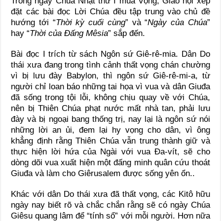
Trong ngày Chúa Nhật thứ I mùa Vọng, Giáo hội xếp
đặt các bài đọc Lời Chúa đều tập trung vào chủ đề
hướng tới “
Thời kỳ cuối cùng
” và “
Ngày của Chúa
”
hay “
Thời của Đấng Mêsia
” sắp đến.
Bài đọc I trích từ sách Ngôn sứ Giê-rê-mia. Dân Do
thái xưa đang trong tình cảnh thất vọng chán chường
vì bị lưu đày Babylon, thì ngôn sứ Giê-rê-mi-a, từ
người chỉ loan báo những tai họa vì vua và dân Giuđa
đã sống trong tội lỗi, không chịu quay về với Chúa,
nên bị Thiên Chúa phạt nước mất nhà tan, phải lưu
đày và bị ngoại bang thống trị, nay lại là ngôn sứ nói
những lời an ủi, đem lại hy vọng cho dân, vì ông
khẳng định rằng Thiên Chúa vẫn trung thành giữ và
thực hiện lời hứa của Ngài với vua Đa-vít, sẽ cho
dòng dõi vua xuất hiện một đấng minh quân cứu thoát
Giuđa và làm cho Giêrusalem được sống yên ổn..
Khác với dân Do thái xưa đã thất vọng, các Kitô hữu
ngày nay biết rõ và chắc chắn rằng sẽ có ngày Chúa
Giêsu quang lâm để “tính sổ” với mỗi người. Hơn nữa