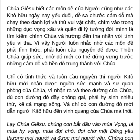
Chúa Giêsu biết các môn đệ của Người cũng như các
Kitô hữu ngày nay yếu đuối, dễ sa chước cám dỗ mà
chạy theo danh lợi và thú vui vật chất, chìm vào trong
những dục vọng xấu và quên đi lý tưởng đời mình là
tìm kiếm chính Chúa và hướng đến tha nhân với tình
yêu vị tha. Vì vậy Người luôn nhắc nhở các môn đệ
phải tỉnh thức, phải luôn cầu nguyện để được Thiên
Chúa giúp sức, nhờ đó mới có thể đứng vững trước
những cám dỗ và bền đỗ trung thành với Chúa.
Chỉ có tỉnh thức và luôn cầu nguyện thì người Kitô
hữu mới nhận được nguồn sức mạnh và sự quan
phòng của Chúa, vì nhận ra và theo đường của Chúa,
dù con đường đó đầy chông gai, phải hy sinh nhiều
thứ, kể cả mạng sống. Và chỉ có con đường đó mới
dẫn người Kitô hữu đến vinh quang của Chúa mà thôi.
Lạy Chúa Giêsu, chúng con bắt đầu vào mùa Vọng,
là
mùa hy vọng, mùa đợi chờ, đợi chờ một Đấng yêu
thương mọi người và được mọi người yêu. Chúng con