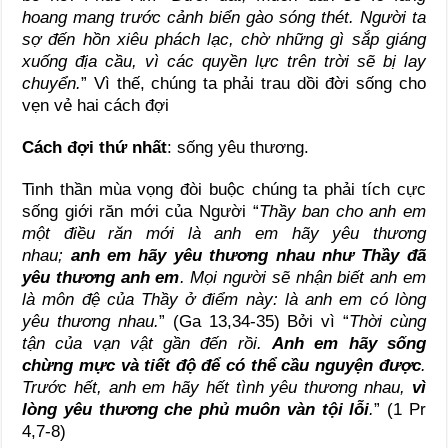
hoang mang trước cảnh biển gào sóng thét. Người ta
sợ đến hồn xiêu phách lạc, chờ những gì sắp giáng
xuống địa cầu, vì các quyền lực trên trời sẽ bị lay
chuyển.
” Vì thế, chúng ta phải trau dồi đời sống cho
vẹn vẻ hai cách đợi
Cách đợi thứ nhất
: sống yêu thương.
Tinh thần mùa vọng đòi buộc chúng ta phải tích cực
sống giới răn mới của Người “
Thầy ban cho anh em
một điều răn mới là anh em hãy yêu thương
nhau;
anh em hãy yêu thương nhau như Thầy đã
yêu thương anh em
. Mọi người sẽ nhận biết anh em
là môn đệ của Thầy ở điểm này: là anh em có lòng
yêu thương nhau.
” (Ga 13,34-35) Bởi vì “
Thời cùng
tận của vạn vật gần đến rồi.
Anh em hãy sống
chừng mực và tiết độ để có thể cầu nguyện được
.
Trước hết, anh em hãy hết tình yêu thương nhau,
vì
lòng yêu thương che phủ muôn vàn tội lỗi
.
” (1 Pr
4,7-8)