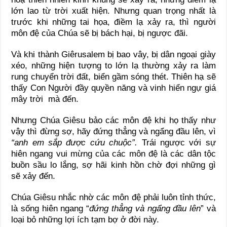
lớn lao từ trời xuất hiện. Nhưng quan trọng nhất là
trước khi những tai họa, điềm lạ xảy ra, thì người
môn đệ của Chúa sẽ bị bách hại, bị ngược đãi.
Và khi thành Giêrusalem bị bao vây, bị dân ngoại giày
xéo, những hiện tượng to lớn lạ thường xảy ra làm
rung chuyển trời đất, biển gầm sóng thét. Thiên hạ sẽ
thấy Con Người đầy quyền năng và vinh hiển ngự giá
mây trời mà đến.
Nhưng Chúa Giêsu bảo các môn đệ khi họ thấy như
vậy thì đừng sợ, hãy đứng thẳng và ngẩng đầu lên, vì
“anh em sắp được cứu chuộc”.
Trái ngược với sự
hiên ngang vui mừng của các môn đệ là các dân tộc
buồn sầu lo lắng, sợ hãi kinh hồn chờ đợi những gì
sẽ xảy đến.
Chúa Giêsu nhắc nhờ các môn đệ phải luôn tỉnh thức,
là sống hiên ngang “
đứng thẳng và ngẩng đầu lên
” và
loại bỏ những lợi ích tạm bợ ở đời này.