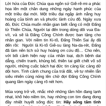
Lời hứa của Đức Chúa qua ngôn sứ Giê-rê-mi-a phác
họa lên một chân dung những ngày hạnh phúc của
một triều đại mới. Một triều đại ngập ánh nắng huy
hoàng của bình an và phước lành cứu độ. Ngày xưa
đó, Đức Chúa muốn nhân gian biết rằng có một Đấng
từ Thiên Chúa, Người lại đến trong dòng dõi vua Đa-
vít, và sẽ là Đấng Công Chính được ban tặng cho
nhân gian. Với niềm tin Ki-tô, Đấng Thiên Sai ấy đã
đến rồi: Người là Ki-tô Giê-su làng Na-da-rét, Đấng
đã làm nên lịch sử huy hoàng ơn cứu độ… Cho nên,
với bối cảnh hiện nay của nhân loại, dịch bệnh dai
dẳng, chiến tranh, khủng bố, thiên tai giết chết vô số
người, những cuộc bách hại đức tin càng lúc càng dữ
dội hơn. Tình cảnh chung của trái đất, về tự nhiên lẫn
siêu nhiên cùng nóng lên chờ đợi Đấng Công Chính
quang lâm ngày càng rõ nét hơn.
Mùa vọng trở về, nhắc nhở những tâm hồn đang lạnh
nhạt, khô héo niềm tin, hay những con tim đang đong
đầy nhiệt huyết sống đức tin:
Hãy sống tâm tình