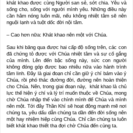
khát khao được cùng Người san sẻ, sớt chia. Yêu và
sống cho, sống với người mình yêu. Những điều này
cần hâm nóng luôn mãi, nếu không nhiệt tâm sẽ nên
nguội lạnh và tuột dốc đời nội tâm.
– Cao hơn nữa: Khát khao nên một với Chúa.
Sau khi băng qua được hai cấp độ sống trên, các con
đã chứng tỏ được với Chúa nhiệt tâm và sự cố gắng
của mình. Lên đến bậc sống này, sức con người
không đóng góp được bao nhiêu nữa vào hành trình
tâm linh. Đây là giai đoạn chỉ cần giữ ý chí bám vào ý
Chúa, rồi phó thác đường đời, đường nên hoàn thiện
cho Chúa. Nên, trong giai đoạn này, khát khao là chủ
lực thể hiện ý chí và lý trí muốn thuộc về Chúa, mong
chờ Chúa nhập thể vào chính mình để Chúa và mình
nên một. Tới đây Thần Khí sẽ hoạt động mạnh mẽ nơi
chúng ta, yêu dấu dẫn chúng ta dần đến đời sống nên
một hay nhiệm hiệp cùng Chúa. Chỉ cần chúng ta luôn
biết khát khao thiết tha đợi chờ Chúa đến cùng ta.