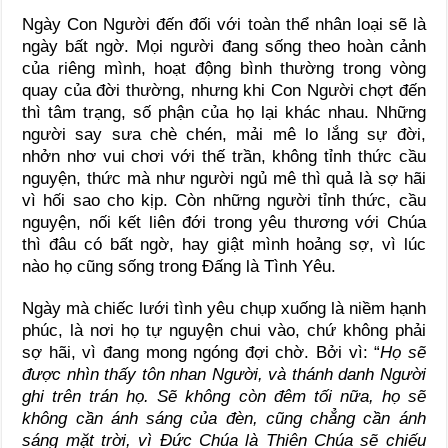
Ngày Con Người đến đối với toàn thể nhân loại sẽ là
ngày bất ngờ. Mọi người đang sống theo hoàn cảnh
của riêng mình, hoạt động bình thường trong vòng
quay của đời thường, nhưng khi Con Người chợt đến
thì tâm trạng, số phận của họ lại khác nhau. Những
người say sưa chè chén, mải mê lo lắng sự đời,
nhởn nhơ vui chơi với thế trần, không tỉnh thức cầu
nguyện, thức mà như người ngủ mê thì quả là sợ hãi
vì hối sao cho kịp. Còn những người tỉnh thức, cầu
nguyện, nối kết liên đới trong yêu thương với Chúa
thì đâu có bất ngờ, hay giật mình hoảng sợ, vì lúc
nào họ cũng sống trong Đấng là Tình Yêu.
Ngày mà chiếc lưới tình yêu chụp xuống là niềm hạnh
phúc, là nơi họ tự nguyện chui vào, chứ không phải
sợ hãi, vì đang mong ngóng đợi chờ. Bởi vì: “
Họ sẽ
được nhìn thấy tôn nhan Người, và thánh danh Người
ghi trên trán họ. Sẽ không còn đêm tối nữa, họ sẽ
không cần ánh sáng của đèn, cũng chẳng cần ánh
sáng mặt trời, vì Đức Chúa là Thiên Chúa sẽ chiếu