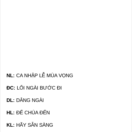
NL:
CA NHẬP LỄ MÙA VỌNG
ĐC:
LỐI NGÀI BƯỚC ĐI
DL:
DÂNG NGÀI
HL:
ĐỂ CHÚA ĐẾN
KL:
HÃY SẴN SÀNG