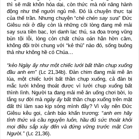
thì sẽ mất khôn hóa dại, còn thức mà nói năng hành
động như thể người ngủ mê. Đó là chuyện thực tại
của thế trần. Nhưng chuyện “
chè chén say sưa
” Đức
Giêsu nói ở đây còn là những cõi lòng đang mê mải
say sưa tiền bạc, lợi danh lạc thú, sa đọa trong vũng
bùn tội lỗi, lòng còn chất chứa oán hận hờn căm,
không đội trời chung với “kẻ thù” nào đó, sống buông
thả như không hề có Chúa…
“kẻo Ngày ấy như một chiếc lưới bất thần chụp xuống
đầu anh em”
(Lc 21,34b). Đàn chim đang mải mê ăn
lúa, một chiếc lưới bất thần chụp xuống, cả đàn bị
mắc lưới không thoát được vì lưới chụp xuống bất
thình lình. Người ta đang mải mê ăn uống chơi bời, lo
lắng sự đời mà
ngày ấy
bất thần chụp xuống trên mặt
đất thì làm sao kịp sóng mình đây? Vì vậy nên Đức
Giêsu kêu gọi, cảnh báo khẩn trương: “
anh em hãy
tỉnh thức và cầu nguyện luôn, hầu đủ sức thoát khỏi
mọi điều sắp xảy đến và đứng vững trước mặt Con
Người.”
(Lc 21,36).