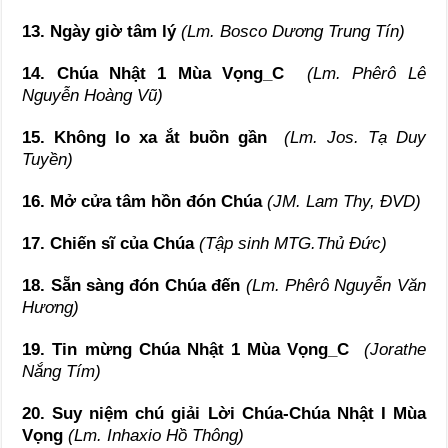
13. Ngày giờ tâm lý
(Lm. Bosco Dương Trung Tín)
14. Chúa Nhật 1 Mùa Vọng_C
(Lm. Phêrô Lê
Nguyễn Hoàng Vũ)
15. Không lo xa ắt buồn gần
(Lm. Jos. Tạ Duy
Tuyền)
16. Mở cửa tâm hồn đón Chúa
(JM. Lam Thy, ĐVD)
17. Chiến sĩ của Chúa
(Tập sinh MTG.Thủ Đức)
18. Sẵn sàng đón Chúa đến
(Lm. Phêrô Nguyễn Văn
Hương)
19. Tin mừng Chúa Nhật 1 Mùa Vọng_C
(Jorathe
Nắng Tím)
20. Suy niệm chú giải Lời Chúa-Chúa Nhật I Mùa
Vọng
(Lm. Inhaxio Hồ Thông)