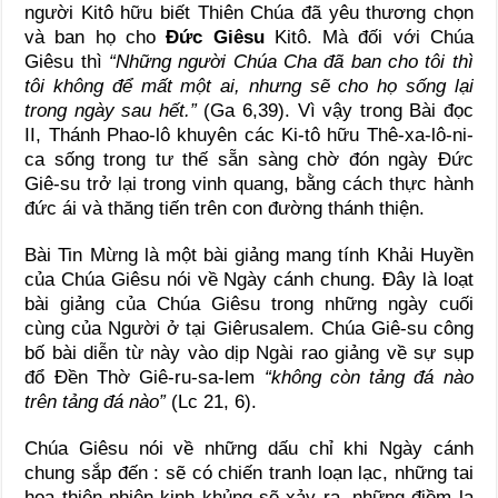
người Kitô hữu biết Thiên Chúa đã yêu thương chọn
và ban họ cho
Đức Giêsu
Kitô. Mà đối với Chúa
Giêsu thì
“Những người Chúa Cha đã ban cho tôi thì
tôi không để mất một ai
, nhưng sẽ cho họ sống lại
trong ngày sau hết.
”
(Ga 6,39). Vì vậy trong Bài đọc
II, Thánh Phao-lô khuyên các Ki-tô hữu Thê-xa-lô-ni-
ca sống trong tư thế sẵn sàng chờ đón ngày Đức
Giê-su trở lại trong vinh quang, bằng cách thực hành
đức ái và thăng tiến trên con đường thánh thiện.
Bài Tin Mừng là một bài giảng mang tính Khải Huyền
của Chúa Giêsu nói về Ngày cánh chung. Đây là loạt
bài giảng của Chúa Giêsu trong những ngày cuối
cùng của Người ở tại Giêrusalem. Chúa Giê-su công
bố bài diễn từ này vào dịp Ngài rao giảng về sự sụp
đổ Đền Thờ Giê-ru-sa-lem
“không còn tảng đá nào
trên tảng đá nào”
(Lc 21, 6).
Chúa Giêsu nói về những dấu chỉ khi Ngày cánh
chung sắp đến : sẽ có chiến tranh loạn lạc, những tai
hoạ thiên nhiên kinh khủng sẽ xảy ra, những điềm lạ