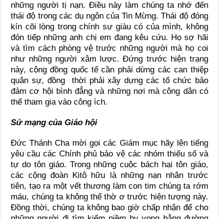
những người tị nạn. Điều này làm chúng ta nhớ đến
thái độ trong các dụ ngôn của Tin Mừng. Thái độ đóng
kín cõi lòng trong chính sự giàu có của mình, không
đón tiếp những anh chị em đang kêu cứu. Họ sợ hãi
và tìm cách phòng vệ trước những người mà họ coi
như những người xâm lược. Đứng trước hiện trạng
này, cộng đồng quốc tế cần phải dừng các can thiệp
quân sự, đồng thời phải xây dựng các tổ chức bảo
đảm cơ hội bình đẳng và những nơi mà công dân có
thể tham gia vào công ích.
Sứ mạng của Giáo hội
Đức Thánh Cha mời gọi các Giám mục hãy lên tiếng
yêu cầu các Chính phủ bảo vệ các nhóm thiểu số và
tự do tôn giáo. Trong những cuộc bách hại tôn giáo,
các cộng đoàn Kitô hữu là những nạn nhân trước
tiên, tạo ra một vết thương làm con tim chúng ta rớm
máu, chúng ta không thể thờ ơ trước hiện tượng này.
Đồng thời, chúng ta không bao giờ chấp nhận để cho
những người đi tìm kiếm niềm hy vọng bằng đường