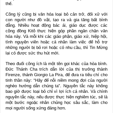
thế.
Công lý cũng bị văn hóa loại bỏ cản trở, đối xử với
con người như đồ vật, tạo ra và gia tăng bất bình
đẳng. Nhiều hoạt động bác ái, giáo dục được các
cộng đồng Kitô thực hiện góp phần ngăn chặn văn
hóa này. Và mỗi khi các giáo phận, giáo xứ, hiệp hội,
tình nguyện viên hoặc cá nhân làm việc để hỗ trợ
những người bị bỏ rơi hoặc có nhu cầu, thì Tin Mừng
lại có được sức thu hút mới.
Theo đuổi công ích là một tên gọi khác của hòa bình.
Đức Thánh Cha trích dẫn lời của thị trưởng thành
Firenze, thánh Giorgio La Pira, để đưa ra tiêu chí cho
tinh thần này: “Hãy để nỗi niềm mong đợi của người
nghèo hướng dẫn chúng ta”. Nguyên tắc này không
bao giờ được loại bỏ chỉ vì lợi ích cá nhân. Và chính
nguyên tắc này, nếu được thực hiện nghiêm túc, sẽ là
một bước ngoặc nhân chủng học sâu sắc, làm cho
mọi người sống xứng đáng hơn.