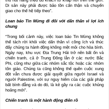
thu hút hàng triệu du khách từ khắp nơi trên thế giới.
Di sản này phải được bảo tồn cẩn thận và chuyển
giao cho thế hệ tiếp theo”.
Loan báo Tin Mừng đi đôi với dấn thân vì lợi ích
chung
“Trong bối cảnh này, việc loan báo Tin Mừng không
thể tách rời khỏi việc dấn thân vì công ích và thúc
đẩy chúng ta hành động không mệt mỏi cho hòa bình.
Ngày nay, khu vực Địa Trung Hải trở nên bất ổn và
chiến tranh, cả ở Trung Đông lẫn ở các nước Bắc
Phi, cũng như giữa các nhóm sắc tộc hoặc các nhóm
tôn giáo. Chúng ta cũng không thể quên cuộc xung
đột vẫn chưa được giải quyết giữa người Israel và
người Palestine, với sự nguy hiểm của các giải pháp
bất bình đẳng và do đó, là kẻ gây ra các cuộc khủng
hoảng mới”.
Chiến tranh là một hành động điên rồ