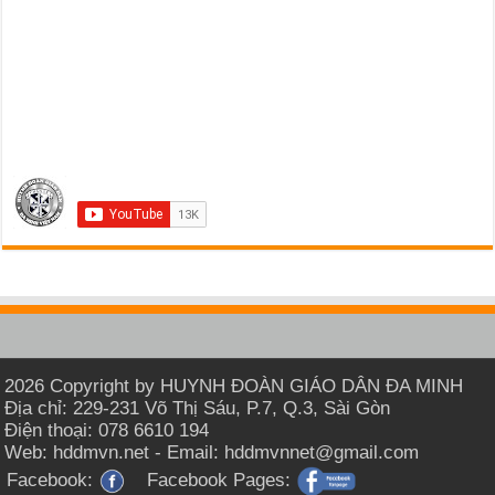
2026 Copyright by HUYNH ĐOÀN GIÁO DÂN ĐA MINH
Địa chỉ: 229-231 Võ Thị Sáu, P.7, Q.3, Sài Gòn
Điện thoại: 078 6610 194
Web: hddmvn.net - Email: hddmvnnet@gmail.com
Facebook:
Facebook Pages: