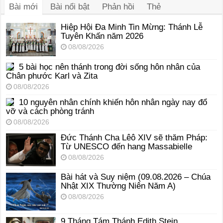
Bài mới
Bài nổi bật
Phản hồi
Thẻ
Hiệp Hội Đa Minh Tin Mừng: Thánh Lễ
Tuyên Khấn năm 2026
08/08/2026
5 bài học nên thánh trong đời sống hôn nhân của
Chân phước Karl và Zita
08/08/2026
10 nguyên nhân chính khiến hôn nhân ngày nay đổ
vỡ và cách phòng tránh
08/08/2026
Đức Thánh Cha Lêô XIV sẽ thăm Pháp:
Từ UNESCO đến hang Massabielle
08/08/2026
Bài hát và Suy niệm (09.08.2026 – Chúa
Nhật XIX Thường Niên Năm A)
08/08/2026
9 Tháng Tám Thánh Edith Stein