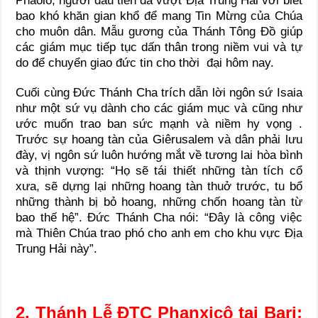
Phaolô, người đầu tiên đã vượt Địa Trung Hải với biết
bao khó khăn gian khổ để mang Tin Mừng của Chúa
cho muôn dân. Mẫu gương của Thánh Tông Đồ giúp
các giám mục tiếp tục dấn thân trong niềm vui và tự
do để chuyển giao đức tin cho thời đại hôm nay.
Cuối cùng Đức Thánh Cha trích dẫn lời ngôn sứ Isaia
như một sứ vụ dành cho các giám mục và cũng như
ước muốn trao ban sức mạnh và niềm hy vọng .
Trước sự hoang tàn của Giêrusalem và dân phải lưu
đày, vị ngôn sứ luôn hướng mắt về tương lai hòa bình
và thịnh vượng: “Họ sẽ tái thiết những tàn tích cổ
xưa, sẽ dựng lại những hoang tàn thuở trước, tu bổ
những thành bị bỏ hoang, những chốn hoang tàn từ
bao thế hệ”. Đức Thánh Cha nói: “Đây là công việc
mà Thiên Chúa trao phó cho anh em cho khu vực Địa
Trung Hải này”.
2. Thánh Lễ ĐTC Phanxicô tại Bari: