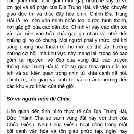
các giám mục. Các giám mục gặp nhau để suy tư về
ơn gọi và số phận của Địa Trung Hải, về việc chuyển
giao đức tin và thúc đẩy hòa bình. Chính Địa Trung
Hải là nơi nền văn minh nhân loại được hình thành,
nơi gặp gỡ của các dân tộc. Chính vì vậy các dân tộc
và các nền văn hóa phải gặp gỡ nhau và nhớ đến
những gì họ có chung. Mọi người phải ý thức, chỉ khi
sống chung hòa thuận thì họ mới có thể tận hưởng
những cơ hội mà khu vực này mang lại, trong đó bao
gồm tài nguyên, vẻ đẹp của vùng đất, các truyền
thống. Địa Trung Hải là một sự giao thoa giữa các lợi
ích và sự kiện quan trọng nhìn từ khía cạnh xã hội,
chính trị, tôn giáo và kinh tế, và có ảnh hướng đến
các khu vực khác của thế giới.
Sứ vụ người môn đệ Chúa
Liên quan đến tình hình thực tế của Địa Trung Hải,
Đức Thánh Cha so sánh vùng đất này với thời của
Chúa Giêsu. Như Chúa Giêsu hoạt động trong một
bối cảnh văn hóa và tôn giáo phức tạp, ngày nay