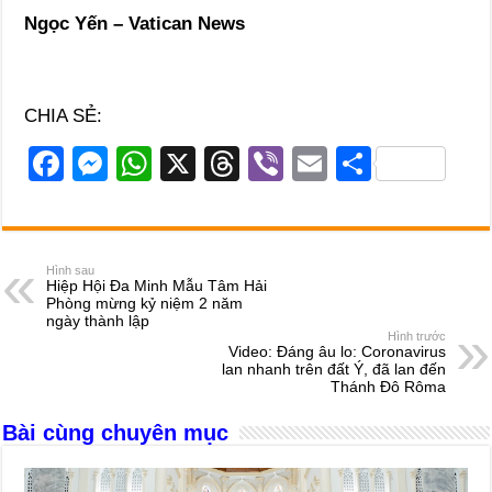
Ngọc Yến – Vatican News
CHIA SẺ:
F
M
W
X
T
Vi
E
S
a
e
h
hr
b
m
h
c
ss
at
e
er
ail
ar
e
e
s
a
e
Hình sau
Hiệp Hội Đa Minh Mẫu Tâm Hải
b
n
A
d
Phòng mừng kỷ niệm 2 năm
ngày thành lập
o
g
p
s
Hình trước
Video: Đáng âu lo: Coronavirus
o
er
p
lan nhanh trên đất Ý, đã lan đến
Thánh Đô Rôma
k
Bài cùng chuyên mục