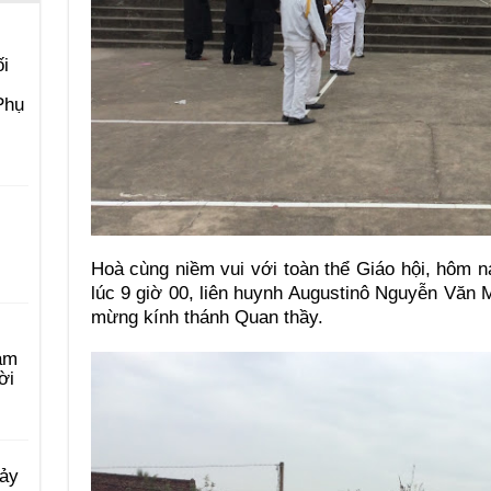
i
Phụ
Hoà cùng niềm vui với toàn thể Giáo hội, hôm 
lúc 9 giờ 00, liên huynh Augustinô Nguyễn Văn M
mừng kính thánh Quan thầy.
àm
ời
Bảy