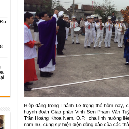
 Ða
 8
u
ọa
ại
Hiệp dâng trong Thánh Lễ trọng thể hôm nay, c
huynh đoàn Giáo phận Vinh Sơn Phạm Văn Tuý,
Trần Hoàng Khoa Nam, O.P, cha linh hướng liên
nam nữ, cùng sự hiện diện đông đảo của các thàn