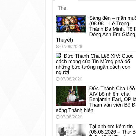
Thẻ
Sáng đèn – mặn muố
(08.08 – Lễ Trọng
Thánh Đa Minh, Tổ 
Dòng Anh Em Giảng
Thuyết)
07/08/2026
Đức Thánh Cha Lêô XIV: Cuộc
cách mạng của Tin Mừng phá đổ
những bức tường ngăn cách con
người
07/08/2026
Đức Thánh Cha Lêô
XIV bổ nhiệm cha
Benjamin Earl, OP l
Tham vấn viên Bộ Đ
sống Thánh hiến
07/08/2026
Tại anh em kém tin
(08.08.2026 – Thứ 