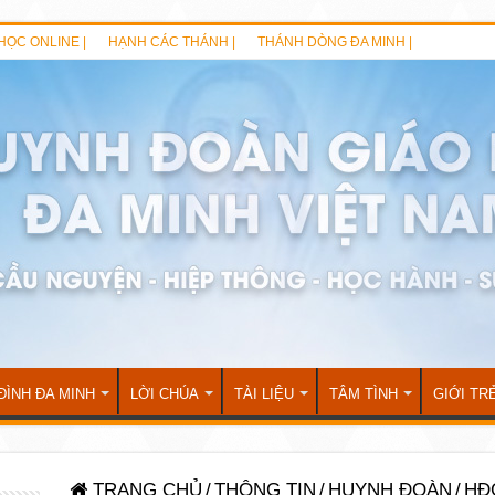
HỌC ONLINE |
HẠNH CÁC THÁNH |
THÁNH DÒNG ĐA MINH |
ĐÌNH ĐA MINH
LỜI CHÚA
TÀI LIỆU
TÂM TÌNH
GIỚI TR
TRANG CHỦ
/
THÔNG TIN
/
HUYNH ĐOÀN
/
HĐG