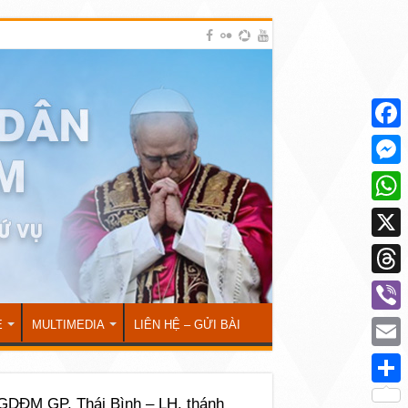
Face
Mess
What
X
Thre
Viber
Ẻ
MULTIMEDIA
LIÊN HỆ – GỬI BÀI
Emai
Shar
DĐM GP. Thái Bình – LH. thánh