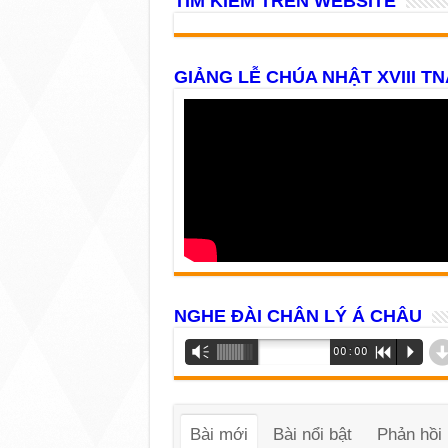
TÌM KIẾM TRÊN WEBSITE
GIẢNG LỄ CHÚA NHẬT XVIII TN
NGHE ĐÀI CHÂN LÝ Á CHÂU
Trình
Vm
00:00
R
P
phát
âm
thanh
Bài mới
Bài nổi bật
Phản hồi