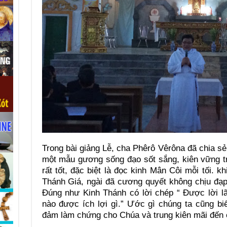
Trong bài giảng Lễ, cha Phêrô Vêrôna đã chia sẻ
một mẫu gương sống đạo sốt sắng, kiên vững tr
rất tốt, đặc biệt là đọc kinh Mân Côi mỗi tối. k
Thánh Giá, ngài đã cương quyết không chịu đạp
Đúng như Kinh Thánh có lời chép “ Được lời lã
nào được ích lợi gì.” Ước gì chúng ta cũng bi
đảm làm chứng cho Chúa và trung kiên mãi đến 