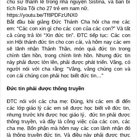
chủ sự thánh lễ trong nhà nguyện Sistina, và ban bí
tích Rửa Tội cho 27 trẻ em nam nữ.
https://youtu.be/Tf8PDFzUNX0
Bắt đầu bài giảng Đức Thánh Cha hỏi cha mẹ các
em: “Các con xin gì cho các con của các con?” Và tất
cả cùng trả lời “Xin đức tin”. ĐTC tiếp tục: Các con
xin Hội thánh đức tin cho con cái, và hôm nay các em
sẽ lãnh nhận Thánh Thần, món quà đức tin trong
chính tâm hồn, trong chính linh hồn. Nhưng đức tin
này phải được lớn lên, phải được phát triển. Vâng, có
người nói với cha rằng: “Vâng, vâng chúng con và
con cái chúng con phải học biết đức tin…”
Đức tin phải được thông truyền
ĐTC nói với các cha mẹ: Đúng, khi các em đi đến
các lớp giáo lý các em sẽ được học biết về đức tin,
nhưng trước khi được học giáo lý, đức tin phải được
thông truyền, và đây là công việc của các con, các
cha mẹ. Bổn phận mà hôm nay các con lãnh nhận đó
là thông truyền đức tin. Và điều này phải được thực