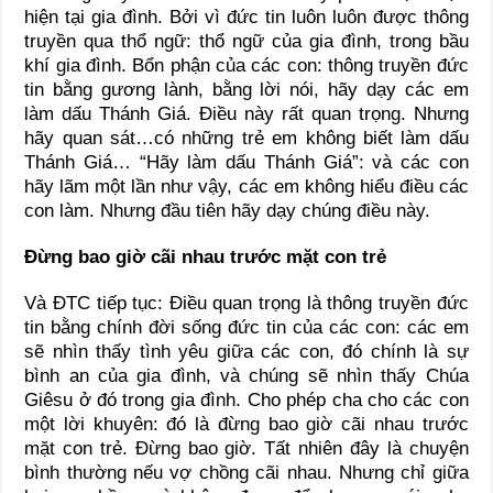
hiện tại gia đình. Bởi vì đức tin luôn luôn được thông
truyền qua thổ ngữ: thổ ngữ của gia đình, trong bầu
khí gia đình. Bổn phận của các con: thông truyền đức
tin bằng gương lành, bằng lời nói, hãy dạy các em
làm dấu Thánh Giá. Điều này rất quan trọng. Nhưng
hãy quan sát…có những trẻ em không biết làm dấu
Thánh Giá… “Hãy làm dấu Thánh Giá”: và các con
hãy lãm một lần như vậy, các em không hiểu điều các
con làm. Nhưng đầu tiên hãy dạy chúng điều này.
Đừng bao giờ cãi nhau trước mặt con trẻ
Và ĐTC tiếp tục: Điều quan trọng là thông truyền đức
tin bằng chính đời sống đức tin của các con: các em
sẽ nhìn thấy tình yêu giữa các con, đó chính là sự
bình an của gia đình, và chúng sẽ nhìn thấy Chúa
Giêsu ở đó trong gia đình. Cho phép cha cho các con
một lời khuyên: đó là đừng bao giờ cãi nhau trước
mặt con trẻ. Đừng bao giờ. Tất nhiên đây là chuyện
bình thường nếu vợ chồng cãi nhau. Nhưng chỉ giữa