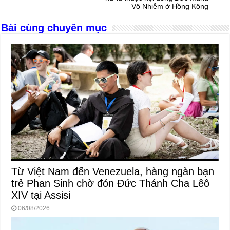
o
er
p
Vô Nhiễm ở Hồng Kông
k
Bài cùng chuyên mục
Từ Việt Nam đến Venezuela, hàng ngàn bạn
trẻ Phan Sinh chờ đón Đức Thánh Cha Lêô
XIV tại Assisi
06/08/2026