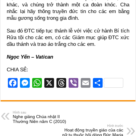
khác, và chúng trở thành một ca đoàn khóc. Cha
nhắc lại hãy thông truyền đức tin cho các em bằng
mẫu gương sống trong gia đình.
Sau đó ĐTC tiếp tục thánh lễ với việc cử hành Bí tích
Rửa tội cho các em, có các Giám mục giúp ĐTC xức
dầu thánh và trao áo trắng cho các em.
Ngọc Yến – Vatican
CHIA SẺ:
F
M
W
X
T
Vi
E
S
a
e
h
hr
b
m
h
c
ss
at
e
er
ail
ar
e
e
s
a
e
Hình sau
Nghe giảng Chúa nhật II
b
n
A
d
Thường Niên năm C (2010)
Hình trước
o
g
p
s
Hoạt động truyền giáo của các
nữ tu thuộc hội dòng Đức Maria