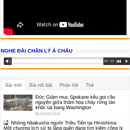
NGHE ĐÀI CHÂN LÝ Á CHÂU
Trình
Vm
00:00
R
P
phát
âm
thanh
Bài mới
Bài nổi bật
Phản hồi
Thẻ
Đức Giám mục Spokane kêu gọi cầu
nguyện giữa thảm họa cháy rừng tàn
khốc tại bang Washington
06/08/2026
Những hibakusha người Triều Tiên tại Hiroshima:
Một chương lịch sử bị lãng quên đang tìm kiếm công lý