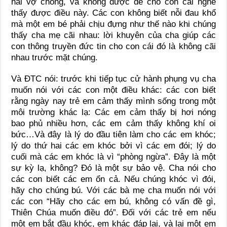
hai vợ chồng, và không được để cho con cái nghe
thấy được điều này. Các con không biết nỗi đau khổ
mà một em bé phải chịu đựng như thế nào khi chúng
thấy cha mẹ cãi nhau: lời khuyên của cha giúp các
con thông truyền đức tin cho con cái đó là không cãi
nhau trước mặt chúng.
Và ĐTC nói: trước khi tiếp tục cử hành phụng vụ cha
muốn nói với các con một điều khác: các con biết
rằng ngày nay trẻ em cảm thấy mình sống trong một
môi trường khác lạ: Các em cảm thấy bị hơi nóng
bao phủ nhiều hơn, các em cảm thấy không khí oi
bức…Và đây là lý do đầu tiên làm cho các em khóc;
lý do thứ hai các em khóc bởi vì các em đói; lý do
cuối mà các em khóc là vì “phòng ngừa”. Đây là một
sự kỳ lạ, không? Đó là một sự bảo vệ. Cha nói cho
các con biết các em ổn cả. Nếu chúng khóc vì đói,
hãy cho chúng bú. Với các bà mẹ cha muốn nói với
các con “Hãy cho các em bú, không có vấn đề gì,
Thiên Chúa muốn điều đó”. Đối với các trẻ em nếu
một em bắt đầu khóc, em khác đáp lại, và lại một em