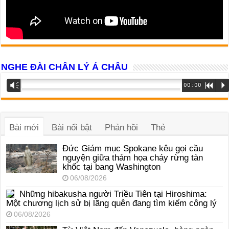
NGHE ĐÀI CHÂN LÝ Á CHÂU
Trình
Vm
00:00
R
P
phát
âm
thanh
Bài mới
Bài nổi bật
Phản hồi
Thẻ
Đức Giám mục Spokane kêu gọi cầu
nguyện giữa thảm họa cháy rừng tàn
khốc tại bang Washington
06/08/2026
Những hibakusha người Triều Tiên tại Hiroshima:
Một chương lịch sử bị lãng quên đang tìm kiếm công lý
06/08/2026