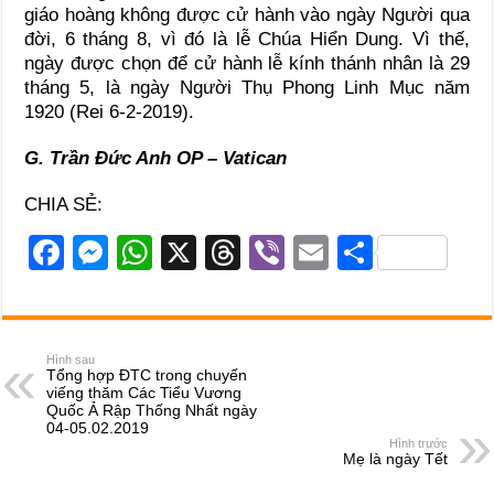
giáo hoàng không được cử hành vào ngày Người qua
đời, 6 tháng 8, vì đó là lễ Chúa Hiển Dung. Vì thế,
ngày được chọn để cử hành lễ kính thánh nhân là 29
tháng 5, là ngày Người Thụ Phong Linh Mục năm
1920 (Rei 6-2-2019).
G. Trần Đức Anh OP – Vatican
CHIA SẺ:
F
M
W
X
T
Vi
E
S
a
e
h
hr
b
m
h
c
ss
at
e
er
ail
ar
e
e
s
a
e
Hình sau
Tổng hợp ĐTC trong chuyến
b
n
A
d
viếng thăm Các Tiểu Vương
Quốc Ả Rập Thống Nhất ngày
o
g
p
s
04-05.02.2019
Hình trước
o
er
p
Mẹ là ngày Tết