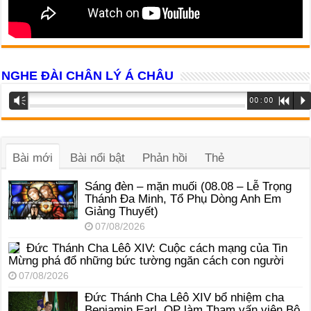
NGHE ĐÀI CHÂN LÝ Á CHÂU
Trình
Vm
00:00
R
P
phát
âm
thanh
Bài mới
Bài nổi bật
Phản hồi
Thẻ
Sáng đèn – mặn muối (08.08 – Lễ Trọng
Thánh Đa Minh, Tổ Phụ Dòng Anh Em
Giảng Thuyết)
07/08/2026
Đức Thánh Cha Lêô XIV: Cuộc cách mạng của Tin
Mừng phá đổ những bức tường ngăn cách con người
07/08/2026
Đức Thánh Cha Lêô XIV bổ nhiệm cha
Benjamin Earl, OP làm Tham vấn viên Bộ