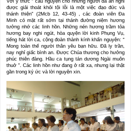
Với ý thức “ cầu nguyện cho những người đã an nghỉ
được giải thoát khỏi tội lỗi là một việc đạo đức và
thánh thiện” (2Mcb 12, 43-45) , các đoàn viên Đa
Minh có mặt rất sớm tại thánh đường niệm hương
tưởng nhớ các linh hồn. Những nén hương trầm tỏa
hương bay nghi ngút, hòa quyện lời kinh Phụng Vụ,
tiếng hát lời ca, cộng đoàn thành kính khẩn nguyện: “
Mong toàn thể người thân yêu bạn hữu. Đã ly trần,
nay nghỉ giấc bình an. Được Chúa thương cho hưởng
phúc thiên đàng. Hầu ca tụng tán dương Ngài muôn
thuở ”. Các linh hồn như đang ở rất xa, nhưng lại thật
gần trong ký ức và lời nguyện xin.