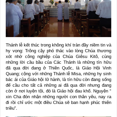
Thánh lễ kết thúc trong không khí tràn đầy niềm tin và
hy vọng: Trông cậy phó thác vào lòng Chúa thương
xót nhờ công nghiệp của Chúa Giêsu Kitô, cùng
những lời cầu bầu của Các Thánh là những tín hữu
đã qua đời đang ở Thiên Quốc, là Giáo Hội Vinh
Quang; cộng với những Thánh lễ Misa, những hy sinh
bác ái của Giáo hội lữ hành, là tín hữu còn đang sống
để cầu cho tất cả những ai đã qua đời nhưng đang
còn ở nơi luyện tội, đó là Giáo hội đau khổ. Nguyện “
xin Cha đón nhận những người con thân yêu, nay ra
đi rồi chỉ ước một điều Chúa sẽ ban hạnh phúc thiên
triều”.