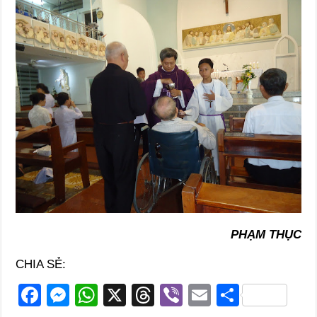
PHẠM THỤC
CHIA SẺ:
F
M
W
X
T
Vi
E
S