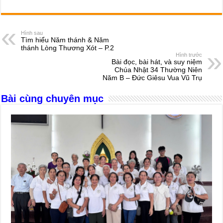
a
e
h
hr
b
m
h
c
ss
at
e
er
ail
ar
e
e
s
a
e
Hình sau
Tìm hiểu Năm thánh & Năm
b
n
A
d
thánh Lòng Thương Xót – P.2
Hình trước
o
g
p
s
Bài đọc, bài hát, và suy niệm
Chúa Nhật 34 Thường Niên
o
er
p
Năm B – Đức Giêsu Vua Vũ Trụ
k
Bài cùng chuyên mục