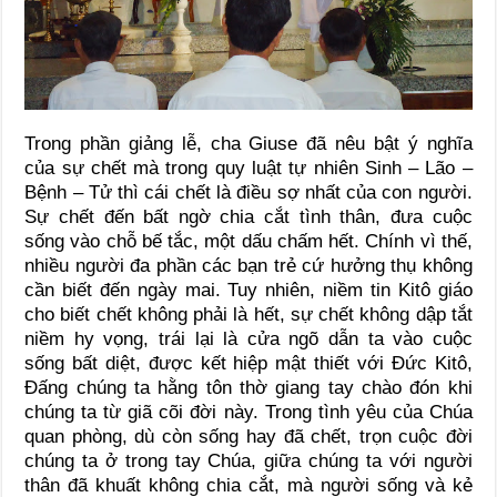
Trong phần giảng lễ, cha Giuse đã nêu bật ý nghĩa
của sự chết mà trong quy luật tự nhiên Sinh – Lão –
Bệnh – Tử thì cái chết là điều sợ nhất của con người.
Sự chết đến bất ngờ chia cắt tình thân, đưa cuộc
sống vào chỗ bế tắc, một dấu chấm hết. Chính vì thế,
nhiều người đa phần các bạn trẻ cứ hưởng thụ không
cần biết đến ngày mai. Tuy nhiên, niềm tin Kitô giáo
cho biết chết không phải là hết, sự chết không dập tắt
niềm hy vọng, trái lại là cửa ngõ dẫn ta vào cuộc
sống bất diệt, được kết hiệp mật thiết với Đức Kitô,
Đấng chúng ta hằng tôn thờ giang tay chào đón khi
chúng ta từ giã cõi đời này. Trong tình yêu của Chúa
quan phòng, dù còn sống hay đã chết, trọn cuộc đời
chúng ta ở trong tay Chúa, giữa chúng ta với người
thân đã khuất không chia cắt, mà người sống và kẻ