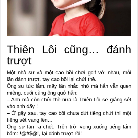
Thiên Lôi cũng… đánh
trượt
Một nhà sư và một cao bồi chơi golf với nhau, mỗi
lần đánh trượt, tay cao bồi lại chửi thề.
Ông sư tức lắm, mấy lần nhắc nhở mà hắn vẫn quen
miệng, cuối cùng ông quở hắn:
– Anh mà còn chửi thề nữa là Thiên Lôi sẽ giáng sét
vào anh đấy !
– Ở gậy sau, tay cao bồi chưa dứt tiếng chửi thì một
tiếng sét vang lên…
Ông sư lăn ra chết. Trên trời vọng xuống tiếng lẩm
bẩm: !@#$@!, lại đánh trượt rồi!