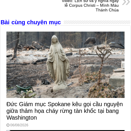
o
g
p
s
Video: Lịch sử và ý nghĩa ngày
lễ Corpus Christi – Mình Máu
o
er
p
Thánh Chúa
k
Bài cùng chuyên mục
Đức Giám mục Spokane kêu gọi cầu nguyện
giữa thảm họa cháy rừng tàn khốc tại bang
Washington
06/08/2026