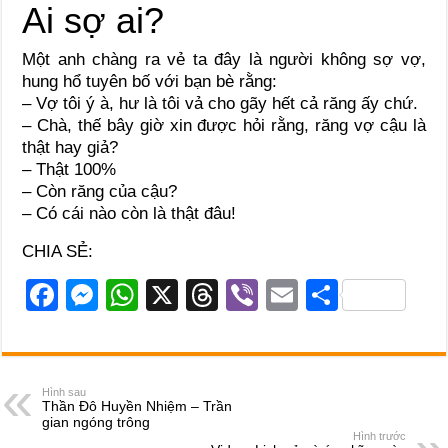
Ai sợ ai?
Một anh chàng ra vẻ ta đây là người không sợ vợ,
hung hổ tuyên bố với bạn bè rằng:
– Vợ tôi ý à, hư là tôi vả cho gãy hết cả răng ấy chứ.
– Chà, thế bây giờ xin được hỏi rằng, răng vợ cậu là
thật hay giả?
– Thật 100%
– Còn răng của cậu?
– Có cái nào còn là thật đâu!
CHIA SẺ:
F
M
W
X
T
Vi
E
S
a
e
h
hr
b
m
h
c
ss
at
e
er
ail
ar
e
e
s
a
e
Hình sau
Thần Đô Huyền Nhiệm – Trần
b
n
A
d
gian ngóng trông
Hình trước