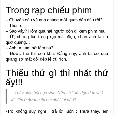
Trong rạp chiếu phim
– Chuyện cậu và anh chàng mới quen đến đâu rồi?
– Thôi rồi.
– Sao vậy? Hôm qua hai người còn đi xem phim mà.
– Ừ, nhưng lúc trong rạp mất điện, chân anh ta cứ
quờ quạng…
– Anh ta sàm sỡ lắm hả?
– Được thế thì còn khá. Đằng này, anh ta cứ quờ
quạng sợ mất đôi dép lê cũ rích.
Thiếu thứ gì thì nhặt thứ
ấy!!!
– Thầy giáo hỏi học sinh: Nếu có 1 túi đạo đức và 1
túi tiền ở đường thì em nhặt túi nào?
-Trò không suy nghĩ , trả lời luôn : Thưa thầy, em