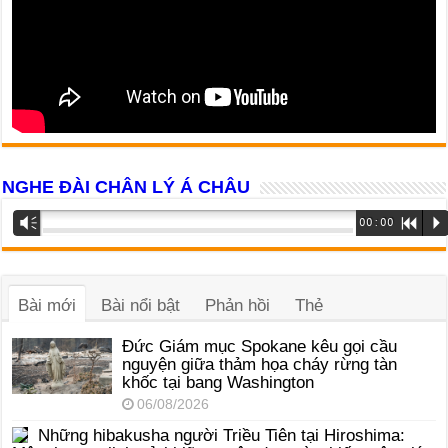
NGHE ĐÀI CHÂN LÝ Á CHÂU
Trình
Vm
00:00
R
P
phát
âm
thanh
Bài mới
Bài nổi bật
Phản hồi
Thẻ
Đức Giám mục Spokane kêu gọi cầu
nguyện giữa thảm họa cháy rừng tàn
khốc tại bang Washington
06/08/2026
Những hibakusha người Triều Tiên tại Hiroshima: