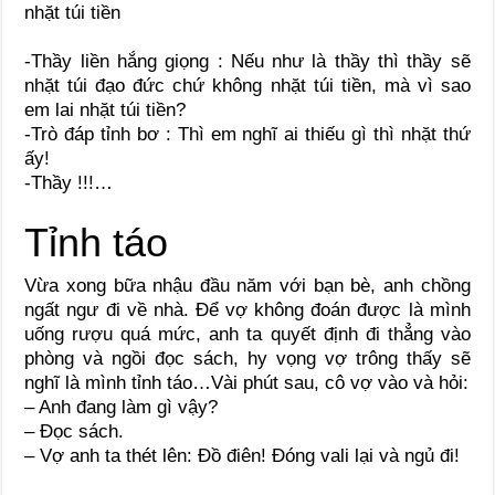
nhặt túi tiền
-Thầy liền hắng giọng : Nếu như là thầy thì thầy sẽ
nhặt túi đạo đức chứ không nhặt túi tiền, mà vì sao
em lai nhặt túi tiền?
-Trò đáp tỉnh bơ : Thì em nghĩ ai thiếu gì thì nhặt thứ
ấy!
-Thầy !!!…
Tỉnh táo
Vừa xong bữa nhậu đầu năm với bạn bè, anh chồng
ngất ngư đi về nhà. Để vợ không đoán được là mình
uống rượu quá mức, anh ta quyết định đi thẳng vào
phòng và ngồi đọc sách, hy vọng vợ trông thấy sẽ
nghĩ là mình tỉnh táo…Vài phút sau, cô vợ vào và hỏi:
– Anh đang làm gì vậy?
– Đọc sách.
– Vợ anh ta thét lên: Đồ điên! Đóng vali lại và ngủ đi!