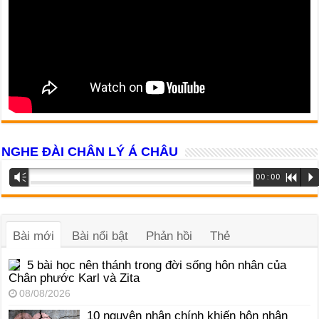
NGHE ĐÀI CHÂN LÝ Á CHÂU
Trình
Vm
00:00
R
P
phát
âm
thanh
Bài mới
Bài nổi bật
Phản hồi
Thẻ
5 bài học nên thánh trong đời sống hôn nhân của
Chân phước Karl và Zita
08/08/2026
10 nguyên nhân chính khiến hôn nhân