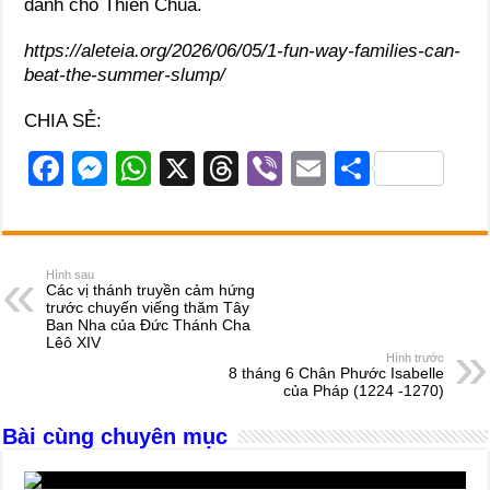
dành cho Thiên Chúa.
https://aleteia.org/2026/06/05/1-fun-way-families-can-
beat-the-summer-slump/
CHIA SẺ:
F
M
W
X
T
Vi
E
S
a
e
h
hr
b
m
h
c
ss
at
e
er
ail
ar
e
e
s
a
e
Hình sau
Các vị thánh truyền cảm hứng
b
n
A
d
trước chuyến viếng thăm Tây
Ban Nha của Đức Thánh Cha
o
g
p
s
Lêô XIV
Hình trước
o
er
p
8 tháng 6 Chân Phước Isabelle
của Pháp (1224 -1270)
k
Bài cùng chuyên mục