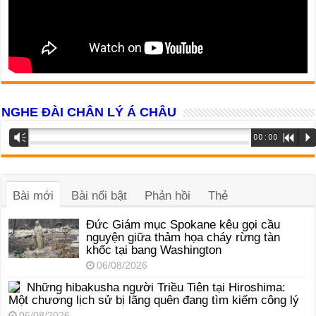
NGHE ĐÀI CHÂN LÝ Á CHÂU
Trình
Vm
00:00
R
P
phát
âm
thanh
Bài mới
Bài nổi bật
Phản hồi
Thẻ
Đức Giám mục Spokane kêu gọi cầu
nguyện giữa thảm họa cháy rừng tàn
khốc tại bang Washington
06/08/2026
Những hibakusha người Triều Tiên tại Hiroshima:
Một chương lịch sử bị lãng quên đang tìm kiếm công lý
06/08/2026