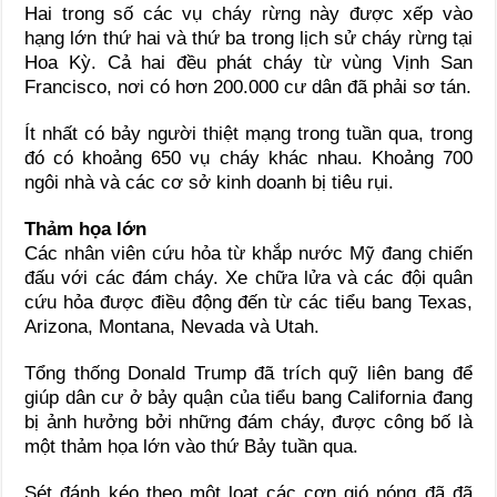
Hai trong số các vụ cháy rừng này được xếp vào
hạng lớn thứ hai và thứ ba trong lịch sử cháy rừng tại
Hoa Kỳ. Cả hai đều phát cháy từ vùng Vịnh San
Francisco, nơi có hơn 200.000 cư dân đã phải sơ tán.
Ít nhất có bảy người thiệt mạng trong tuần qua, trong
đó có khoảng 650 vụ cháy khác nhau. Khoảng 700
ngôi nhà và các cơ sở kinh doanh bị tiêu rụi.
Thảm họa lớn
Các nhân viên cứu hỏa từ khắp nước Mỹ đang chiến
đấu với các đám cháy. Xe chữa lửa và các đội quân
cứu hỏa được điều động đến từ các tiểu bang Texas,
Arizona, Montana, Nevada và Utah.
Tổng thống Donald Trump đã trích quỹ liên bang để
giúp dân cư ở bảy quận của tiểu bang California đang
bị ảnh hưởng bởi những đám cháy, được công bố là
một thảm họa lớn vào thứ Bảy tuần qua.
Sét đánh kéo theo một loạt các cơn gió nóng đã đã