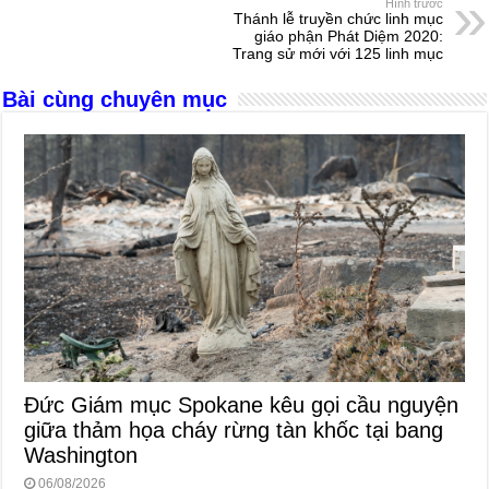
Hình trước
o
g
p
s
Thánh lễ truyền chức linh mục
giáo phận Phát Diệm 2020:
o
er
p
Trang sử mới với 125 linh mục
k
Bài cùng chuyên mục
Đức Giám mục Spokane kêu gọi cầu nguyện
giữa thảm họa cháy rừng tàn khốc tại bang
Washington
06/08/2026