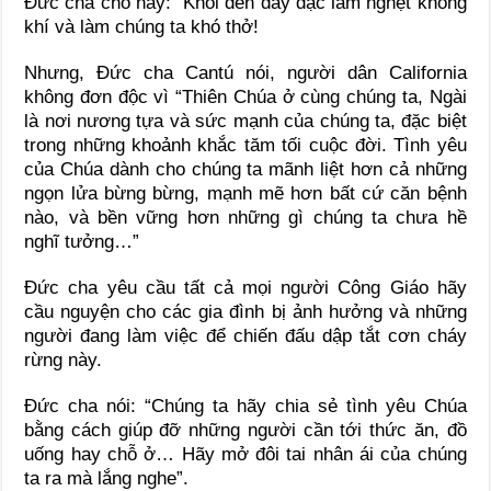
Đức cha cho hay: “Khói đen dầy đặc làm nghẹt không
khí và làm chúng ta khó thở!
Nhưng, Đức cha Cantú nói, người dân California
không đơn độc vì “Thiên Chúa ở cùng chúng ta, Ngài
là nơi nương tựa và sức mạnh của chúng ta, đặc biệt
trong những khoảnh khắc tăm tối cuộc đời. Tình yêu
của Chúa dành cho chúng ta mãnh liệt hơn cả những
ngọn lửa bừng bừng, mạnh mẽ hơn bất cứ căn bệnh
nào, và bền vững hơn những gì chúng ta chưa hề
nghĩ tưởng…”
Đức cha yêu cầu tất cả mọi người Công Giáo hãy
cầu nguyện cho các gia đình bị ảnh hưởng và những
người đang làm việc để chiến đấu dập tắt cơn cháy
rừng này.
Đức cha nói: “Chúng ta hãy chia sẻ tình yêu Chúa
bằng cách giúp đỡ những người cần tới thức ăn, đồ
uống hay chỗ ở… Hãy mở đôi tai nhân ái của chúng
ta ra mà lắng nghe”.