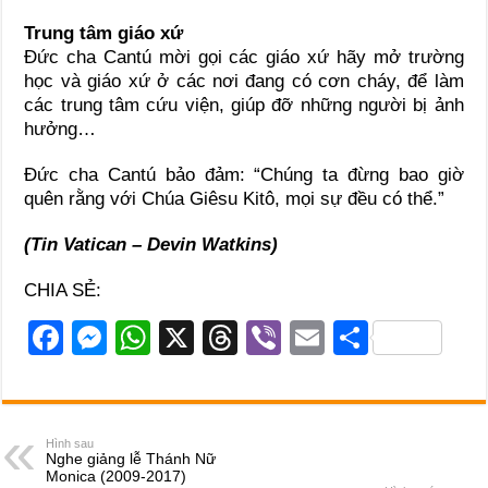
Trung tâm giáo xứ
Đức cha Cantú mời gọi các giáo xứ hãy mở trường
học và giáo xứ ở các nơi đang có cơn cháy, để làm
các trung tâm cứu viện, giúp đỡ những người bị ảnh
hưởng…
Đức cha Cantú bảo đảm: “Chúng ta đừng bao giờ
quên rằng với Chúa Giêsu Kitô, mọi sự đều có thể.”
(Tin Vatican – Devin Watkins)
CHIA SẺ:
F
M
W
X
T
Vi
E
S
a
e
h
hr
b
m
h
c
ss
at
e
er
ail
ar
e
e
s
a
e
Hình sau
Nghe giảng lễ Thánh Nữ
b
n
A
d
Monica (2009-2017)