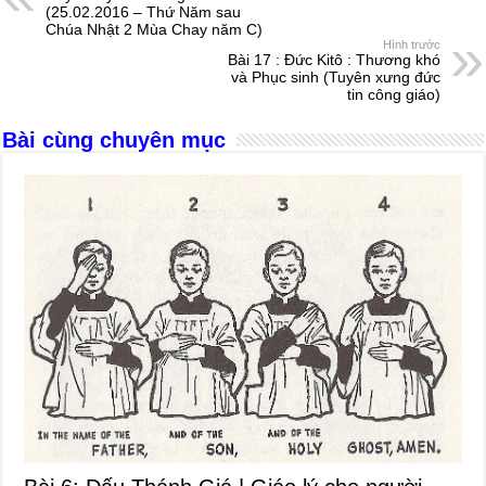
b
n
A
d
(25.02.2016 – Thứ Năm sau
Chúa Nhật 2 Mùa Chay năm C)
o
g
p
s
Hình trước
Bài 17 : Đức Kitô : Thương khó
o
er
p
và Phục sinh (Tuyên xưng đức
tin công giáo)
k
Bài cùng chuyên mục