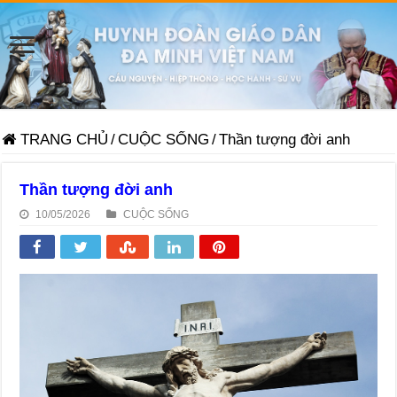
TRANG CHỦ
/
CUỘC SỐNG
/
Thần tượng đời anh
Thần tượng đời anh
10/05/2026
CUỘC SỐNG