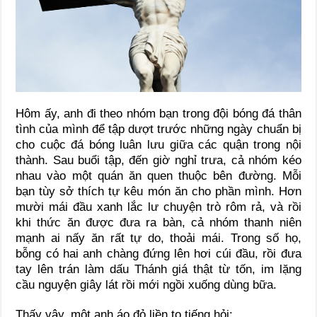
Hôm ấy, anh đi theo nhóm bạn trong đội bóng đá thân
tình của mình để tập dượt trước những ngày chuẩn bị
cho cuộc đá bóng luân lưu giữa các quận trong nội
thành. Sau buổi tập, đến giờ nghỉ trưa, cả nhóm kéo
nhau vào một quán ăn quen thuộc bên đường. Mỗi
bạn tùy sở thích tự kêu món ăn cho phần mình. Hơn
mười mái đầu xanh lắc lư chuyện trò rôm rả, và rồi
khi thức ăn được đưa ra bàn, cả nhóm thanh niên
mạnh ai nấy ăn rất tự do, thoải mái. Trong số họ,
bỗng có hai anh chàng đứng lên hơi cúi đầu, rồi đưa
tay lên trán làm dấu Thánh giá thật từ tốn, im lặng
cầu nguyện giây lát rồi mới ngồi xuống dùng bữa.
Thấy vậy, một anh áo đỏ liền to tiếng hỏi: