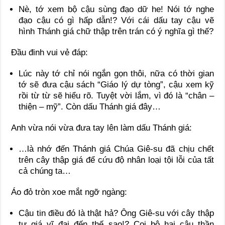
Nè, tớ xem bộ cậu sùng đạo dữ he! Nói tớ nghe
đạo cậu có gì hấp dẫn!? Với cái dấu tay cậu vẽ
hình Thánh giá chữ thập trên trán có ý nghĩa gì thế?
Đầu đinh vui vẻ đáp:
Lúc này tớ chỉ nói ngắn gọn thôi, nữa có thời gian
tớ sẽ đưa cậu sách “Giáo lý dự tòng”, cậu xem kỹ
rồi từ từ sẽ hiểu rõ. Tuyệt vời lắm, vì đó là “chân –
thiện – mỹ”. Còn dấu Thánh giá đây…
Anh vừa nói vừa đưa tay lên làm dấu Thánh giá:
…là nhớ đến Thánh giá Chúa Giê-su đã chịu chết
trên cây thập giá để cứu độ nhân loại tội lỗi của tất
cả chúng ta…
Áo đỏ tròn xoe mắt ngỡ ngàng:
Cậu tin điều đó là thật hả? Ông Giê-su với cây thập
tự giá vĩ đại đến thế sao!? Coi bộ hai cậu thần