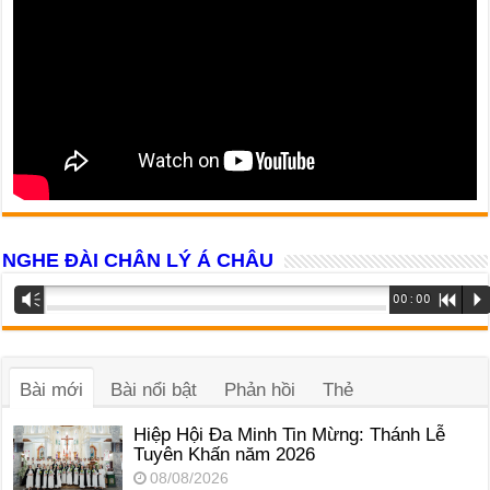
NGHE ĐÀI CHÂN LÝ Á CHÂU
Trình
Vm
00:00
R
P
phát
âm
thanh
Bài mới
Bài nổi bật
Phản hồi
Thẻ
Hiệp Hội Đa Minh Tin Mừng: Thánh Lễ
Tuyên Khấn năm 2026
08/08/2026