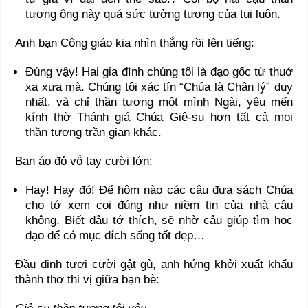
tượng ông này quá sức tưởng tượng của tui luôn.
Anh bạn Công giáo kia nhìn thẳng rồi lên tiếng:
Đúng vậy! Hai gia đình chúng tôi là đạo gốc từ thuở
xa xưa mà. Chúng tôi xác tín “Chúa là Chân lý” duy
nhất, và chỉ thần tượng một mình Ngài, yêu mến
kính thờ Thánh giá Chúa Giê-su hơn tất cả mọi
thần tượng trần gian khác.
Bạn áo đỏ vỗ tay cười lớn:
Hay! Hay đó! Để hôm nào các cậu đưa sách Chúa
cho tớ xem coi đúng như niềm tin của nhà cậu
không. Biết đâu tớ thích, sẽ nhờ cậu giúp tìm học
đạo để có mục đích sống tốt đẹp…
Đầu đinh tươi cười gật gù, anh hứng khởi xuất khẩu
thành thơ thi vị giữa bạn bè: