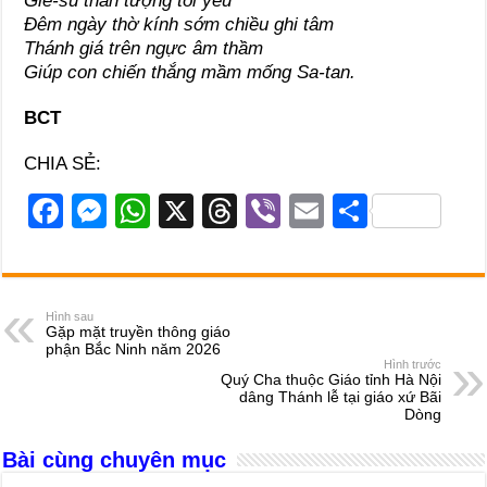
Giê-su thần tượng tôi yêu
Đêm ngày thờ kính sớm chiều ghi tâm
Thánh giá trên ngực âm thầm
Giúp con chiến thắng mầm mống Sa-tan.
BCT
CHIA SẺ:
F
M
W
X
T
Vi
E
S
a
e
h
hr
b
m
h
c
ss
at
e
er
ail
ar
e
e
s
a
e
Hình sau
Gặp mặt truyền thông giáo
b
n
A
d
phận Bắc Ninh năm 2026
Hình trước
o
g
p
s
Quý Cha thuộc Giáo tỉnh Hà Nội
dâng Thánh lễ tại giáo xứ Bãi
o
er
p
Dòng
k
Bài cùng chuyên mục