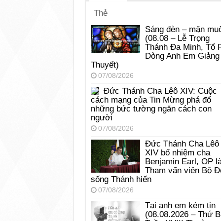
Thẻ
Sáng đèn – mặn muố
(08.08 – Lễ Trọng
Thánh Đa Minh, Tổ 
Dòng Anh Em Giảng
Thuyết)
07/08/2026
Đức Thánh Cha Lêô XIV: Cuộc
cách mạng của Tin Mừng phá đổ
những bức tường ngăn cách con
người
07/08/2026
Đức Thánh Cha Lêô
XIV bổ nhiệm cha
Benjamin Earl, OP l
Tham vấn viên Bộ Đ
sống Thánh hiến
07/08/2026
Tại anh em kém tin
(08.08.2026 – Thứ 