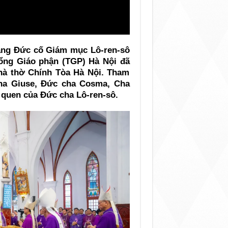
táng Đức cố Giám mục Lô-ren-sô
ng Giáo phận (TGP) Hà Nội đã
Nhà thờ Chính Tòa Hà Nội. Tham
ha Giuse, Đức cha Cosma, Cha
 quen của Đức cha Lô-ren-sô.