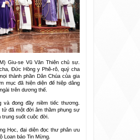
M) Giu-se Vũ Văn Thiên chủ sự.
ha, Đức Hồng y Phê-rô, quý cha
 mọi thành phần Dân Chúa của gia
m mục đã hiện diện để hiệp dâng
ngài trên dương thế.
g và đong đầy niềm tiếc thương.
 tử đã một đời âm thầm phụng sự
 trung suốt cuộc đời.
g Học, đại diện đọc thư phân ưu
Bộ Loan báo Tin Mừng.