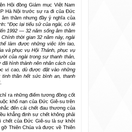
iện Hội đồng Giám mục Việt Nam
GP Hà Nội trước sự ra đi của Đức
g âm thầm nhưng đầy ý nghĩa của
h: “
Đọc lại tiểu sử của ngài, có lẽ
đến 1992
— 32 năm sống âm thầm
. Chính thời gian 32 năm này, ngài
thể làm được những việc lớn lao,
úa và phục vụ Hội Thánh, phục vụ
ười của ngài trong sự thanh thản,
ày đã hình thành nên nhân cách của
ọc vị cao, dù được đặt vào những
 tinh thần hết sức bình an, thanh
.
chỉ ra những điểm tương đồng cốt
i cuộc khổ nạn của Đức Giê-su trên
 nhắc đến cái chết đau thương của
đều khẳng định sự chết không phải
ái chết của Đức Giê-su là sự khởi
p gỡ Thiên Chúa và được về Thiên