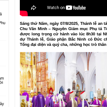
i
Phụ
Sáng thứ Năm, ngày 07/8/2025, Thánh lễ an 
Chu Văn Minh – Nguyên Giám mục Phụ tá Tổ
được long trọng cử hành vào lúc 8h30 tại 
dự Thánh lễ, Giáo phận Bắc Ninh có Đức c
Tổng đại diện và quý cha, những học trò thân
àm
ời
Bảy