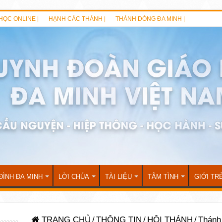
HỌC ONLINE |
HẠNH CÁC THÁNH |
THÁNH DÒNG ĐA MINH |
ĐÌNH ĐA MINH
LỜI CHÚA
TÀI LIỆU
TÂM TÌNH
GIỚI TR
TRANG CHỦ
/
THÔNG TIN
/
HỘI THÁNH
/
Thánh