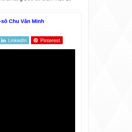
-sô Chu Văn Minh
LinkedIn
Pinterest