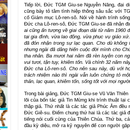
Tiếp lời, Đức TGM Giu-se Nguyễn Năng, đại d
cũng bày tỏ tâm tình hiệp thông sâu sắc với T
cố Giám mục Lô-ren-sô. Nói về hành trình sốn
Đức cha Lô-ren-sô, Đức TGM Giu-se đã nhận địn
ai cũng ấn tượng về giai đoạn dài từ năm 1960 
tại gia đình, vừa lao động, vừa phục vụ giáo xứ
đã đón nhận trong sự lạc quan. Cho dù không 
nhưng ngài đã dâng hiến cuộc đời mình cho Ch
tha nhân. Ba mươi hai năm đã rèn luyện con ng
vui tươi, tận tụy, khiêm tốn. Và chính 32 năm n
Đức cha Lô-ren-sô. Cho nên sau này, dù với h
trách nhiệm nào thì ngài vẫn luôn chứng tỏ một
thản, lạc quan, khiêm tốn, sống tốt với mọi người
Trong bài giảng, Đức TGM Giu-se Vũ Văn Thiên 
lõi của bốn tác giả Tin Mừng khi trình thuật lạ
thập giá. Thứ nhất là các tác giả Phúc Âm đều
Đức Giê-su. Điểm chung thứ hai là các tác giả 
tiếng nói cuối cùng của Thiên Chúa. Thứ ba, c
đầu kỳ diệu, mở ra kỷ nguyên để con người gặ