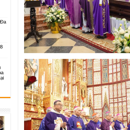
 Ða
 8
u
ọa
ại