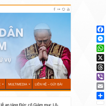
Face
Mess
What
X
Thre
Viber
Ẻ
MULTIMEDIA
LIÊN HỆ – GỬI BÀI
Emai
Shar
 lễ an táng Đức cố Giám mục Lô-