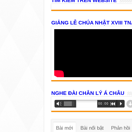
TÌM KIẾM TRÊN WEBSITE
GIẢNG LỄ CHÚA NHẬT XVIII TN
NGHE ĐÀI CHÂN LÝ Á CHÂU
Trình
Vm
00:00
R
P
phát
âm
thanh
Bài mới
Bài nổi bật
Phản hồi