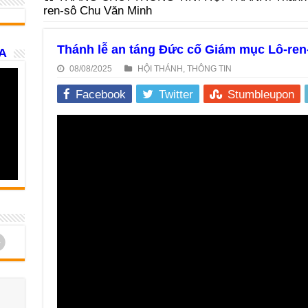
ren-sô Chu Văn Minh
Thánh lễ an táng Đức cố Giám mục Lô-ren
A
08/08/2025
HỘI THÁNH
,
THÔNG TIN
Facebook
Twitter
Stumbleupon
d