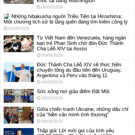
khốc tại bang Washington
06/08/2026
Những hibakusha người Triều Tiên tại Hiroshima:
Một chương lịch sử bị lãng quên đang tìm kiếm công lý
06/08/2026
Từ Việt Nam đến Venezuela, hàng ngàn
bạn trẻ Phan Sinh chờ đón Đức Thánh
Cha Lêô XIV tại Assisi
06/08/2026
Đức Thánh Cha Lêô XIV sẽ thực hiện
chuyến tông du đầu tiên đến Uruguay,
Argentina và Peru vào tháng 11
06/08/2026
Sức sống nơi giáo điểm Đất Mũi
06/08/2026
Giữa chiến tranh Ukraine, những dấu chỉ
của “Nền văn minh tình thương”
06/08/2026
Thập giá: Lời mời gọi của tình yêu