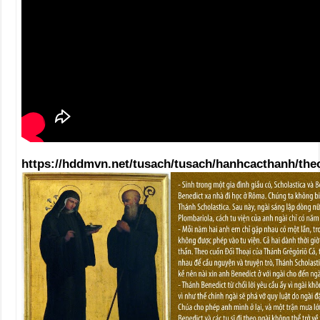
https://hddmvn.net/tusach/tusach/hanhcacthanh/th