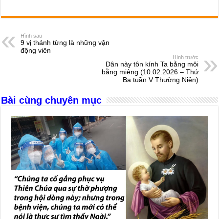
a
e
h
hr
b
m
h
c
ss
at
e
er
ail
ar
e
e
s
a
e
Hình sau
9 vị thánh từng là những vận
b
n
A
d
động viên
Hình trước
o
g
p
s
Dân này tôn kính Ta bằng môi
bằng miệng (10.02.2026 – Thứ
o
er
p
Ba tuần V Thường Niên)
k
Bài cùng chuyên mục