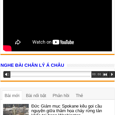
NGHE ĐÀI CHÂN LÝ Á CHÂU
Trình
Vm
00:00
R
P
phát
âm
thanh
Bài mới
Bài nổi bật
Phản hồi
Thẻ
Đức Giám mục Spokane kêu gọi cầu
nguyện giữa thảm họa cháy rừng tàn