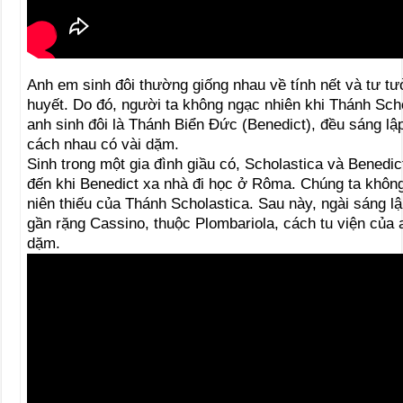
Anh em sinh đôi thường giống nhau về tính nết và tư t
huyết. Do đó, người ta không ngạc nhiên khi Thánh Sch
anh sinh đôi là Thánh Biển Ðức (Benedict), đều sáng lập
cách nhau có vài dặm.
Sinh trong một gia đình giầu có, Scholastica và Benedic
đến khi Benedict xa nhà đi học ở Rôma. Chúng ta không 
niên thiếu của Thánh Scholastica. Sau này, ngài sáng l
gần rặng Cassino, thuộc Plombariola, cách tu viện của 
dặm.