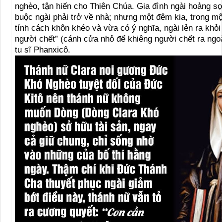
nghèo, tận hiến cho Thiên Chúa. Gia đình ngài hoảng sợ
buộc ngài phải trở về nhà; nhưng một đêm kia, trong m
tính cách khôn khéo và vừa có ý nghĩa, ngài lẻn ra khỏ
người chết” (cánh cửa nhỏ để khiêng người chết ra ngoà
tu sĩ Phanxicô.