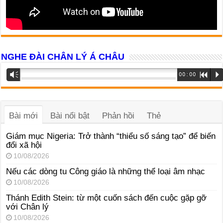
NGHE ĐÀI CHÂN LÝ Á CHÂU
Trình
Vm
00:00
R
P
phát
âm
thanh
Bài mới
Bài nổi bật
Phản hồi
Thẻ
Giám mục Nigeria: Trở thành “thiểu số sáng tạo” để biến
đổi xã hội
10/08/2026
Nếu các dòng tu Công giáo là những thể loại âm nhạc
10/08/2026
Thánh Edith Stein: từ một cuốn sách đến cuộc gặp gỡ
với Chân lý
10/08/2026