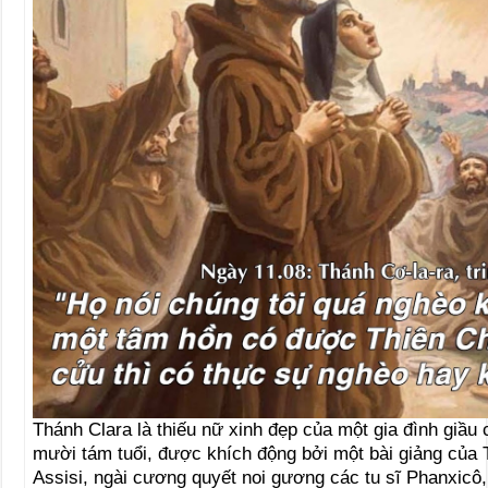
Thánh Clara là thiếu nữ xinh đẹp của một gia đình giầu 
mười tám tuổi, được khích động bởi một bài giảng của
Assisi, ngài cương quyết noi gương các tu sĩ Phanxicô,