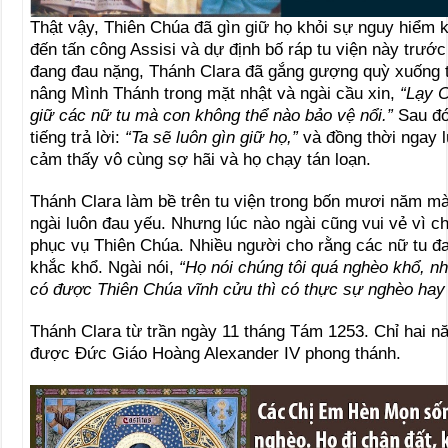
Thật vậy, Thiên Chúa đã gìn giữ họ khỏi sự nguy hiểm k
đến tấn công Assisi và dự định bố ráp tu viện này trước
đang đau nặng, Thánh Clara đã gắng gượng quỳ xuống 
nâng Mình Thánh trong mặt nhật và ngài cầu xin,
“Lạy C
giữ các nữ tu mà con không thể nào bảo vệ nổi.”
Sau đó
tiếng trả lời:
“Ta sẽ luôn gìn giữ họ,”
và đồng thời ngay l
cảm thấy vô cùng sợ hãi và họ chạy tán loạn.
Thánh Clara làm bề trên tu viện trong bốn mươi năm m
ngài luôn đau yếu. Nhưng lúc nào ngài cũng vui vẻ vì c
phục vụ Thiên Chúa. Nhiều người cho rằng các nữ tu đa
khắc khổ. Ngài nói,
“Họ nói chúng tôi quá nghèo khổ, n
có được Thiên Chúa vĩnh cửu thì có thực sự nghèo hay
Thánh Clara từ trần ngày 11 tháng Tám 1253. Chỉ hai n
được Ðức Giáo Hoàng Alexander IV phong thánh.