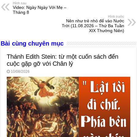
e
e
s
a
e
Hình sau
Video: Ngày Ngày Với Mẹ –
b
n
A
d
Tháng 8
Hình trước
o
g
p
s
Nên như trẻ nhỏ để vào Nước
Trời (11.08.2026 – Thứ Ba Tuần
o
er
p
XIX Thường Niên)
k
Bài cùng chuyên mục
Thánh Edith Stein: từ một cuốn sách đến
cuộc gặp gỡ với Chân lý
10/08/2026