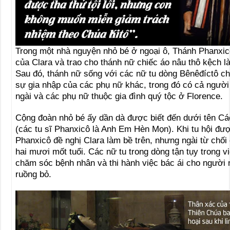
Trong một nhà nguyện nhỏ bé ở ngoại ô, Thánh Phanxic
của Clara và trao cho thánh nữ chiếc áo nâu thô kệch l
Sau đó, thánh nữ sống với các nữ tu dòng Bênêđíctô ch
sự gia nhập của các phụ nữ khác, trong đó có cả ngườ
ngài và các phụ nữ thuộc gia đình quý tộc ở Florence.
Cộng đoàn nhỏ bé ấy dần dà được biết đến dưới tên C
(các tu sĩ Phanxicô là Anh Em Hèn Mọn). Khi tu hội đư
Phanxicô đề nghị Clara làm bề trên, nhưng ngài từ chối
hai mươi mốt tuổi. Các nữ tu trong dòng tận tụy trong v
chăm sóc bệnh nhân và thi hành việc bác ái cho người 
ruồng bỏ.