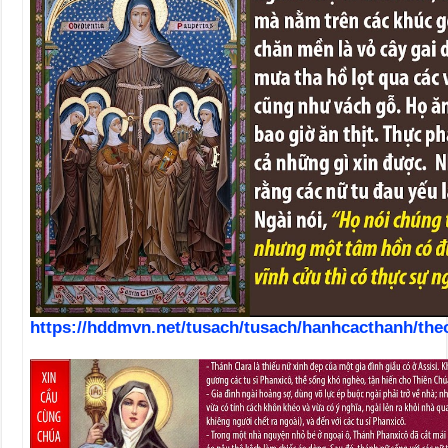
https://hddmvn.net/tusach/tusach/hanhcacthanh/th