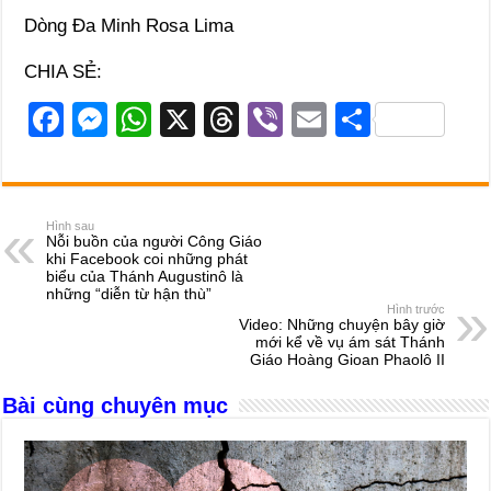
Dòng Đa Minh Rosa Lima
CHIA SẺ:
F
M
W
X
T
Vi
E
S
a
e
h
hr
b
m
h
c
ss
at
e
er
ail
ar
e
e
s
a
e
Hình sau
Nỗi buồn của người Công Giáo
b
n
A
d
khi Facebook coi những phát
biểu của Thánh Augustinô là
o
g
p
s
những “diễn từ hận thù”
Hình trước
o
er
p
Video: Những chuyện bây giờ
mới kể về vụ ám sát Thánh
k
Giáo Hoàng Gioan Phaolô II
Bài cùng chuyên mục