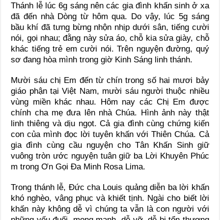
Thánh lễ lúc 6g sáng nên các gia đình khấn sinh ở xa
đã đến nhà Dòng từ hôm qua. Do vậy, lúc 5g sáng
bầu khí đã tưng bừng nhộn nhịp dưới sân, tiếng cười
nói, gọi nhau; đằng này sửa áo, chỗ kia sửa giày, chỗ
khác tiếng trẻ em cười nói. Trên nguyện đường, quý
sơ đang hòa mình trong giờ Kinh Sáng linh thánh.
Mười sáu chị Em đến từ chín trong số hai mươi bảy
giáo phận tại Việt Nam, mười sáu người thuộc nhiều
vùng miền khác nhau. Hôm nay các Chị Em được
chính cha mẹ đưa lên nhà Chúa. Hình ảnh này thật
linh thiêng và dịu ngọt. Cả gia đình cùng chứng kiến
con của mình đọc lời tuyên khấn với Thiên Chúa. Cả
gia đình cùng cầu nguyện cho Tân Khấn Sinh giữ
vuông tròn ước nguyện tuân giữ ba Lời Khuyên Phúc
m trong Ơn Gọi Đa Minh Rosa Lima.
Trong thánh lễ, Đức cha Louis quảng diễn ba lời khấn
khó nghèo, vâng phục và khiết tịnh. Ngài cho biết lời
khấn này không dễ vì chúng ta vẫn là con người với
những yếu đuối, mong manh, dễ vỡ, dễ bị tổn thương