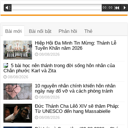
Trình
Vm
00:00
R
P
phát
âm
thanh
Bài mới
Bài nổi bật
Phản hồi
Thẻ
Hiệp Hội Đa Minh Tin Mừng: Thánh Lễ
Tuyên Khấn năm 2026
08/08/2026
5 bài học nên thánh trong đời sống hôn nhân của
Chân phước Karl và Zita
08/08/2026
10 nguyên nhân chính khiến hôn nhân
ngày nay đổ vỡ và cách phòng tránh
08/08/2026
Đức Thánh Cha Lêô XIV sẽ thăm Pháp:
Từ UNESCO đến hang Massabielle
08/08/2026