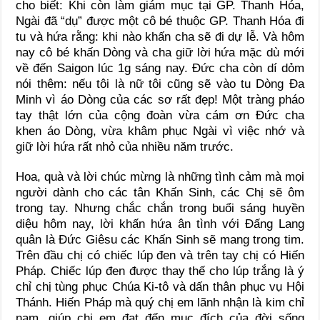
cho biết: Khi còn làm giám mục tại GP. Thanh Hóa,
Ngài đã “dụ” được một cô bé thuộc GP. Thanh Hóa đi
tu và hứa rằng: khi nào khấn cha sẽ đi dự lễ. Và hôm
nay cô bé khấn Dòng và cha giữ lời hứa mặc dù mới
về đến Saigon lúc 1g sáng nay. Đức cha còn dí dỏm
nói thêm: nếu tôi là nữ tôi cũng sẽ vào tu Dòng Đa
Minh vì áo Dòng của các sơ rất đẹp! Một tràng pháo
tay thật lớn của cộng đoàn vừa cám ơn Đức cha
khen áo Dòng, vừa khâm phục Ngài vì việc nhớ và
giữ lời hứa rất nhỏ của nhiều năm trước.
Hoa, quà và lời chúc mừng là những tình cảm mà mọi
người dành cho các tân Khấn Sinh, các Chị sẽ ôm
trong tay. Nhưng chắc chắn trong buổi sáng huyền
diệu hôm nay, lời khấn hứa ân tình với Đấng Lang
quân là Đức Giêsu các Khấn Sinh sẽ mang trong tim.
Trên đầu chị có chiếc lúp đen và trên tay chị có Hiến
Pháp. Chiếc lúp đen được thay thế cho lúp trắng là ý
chỉ chị tùng phục Chúa Ki-tô và dấn thân phục vụ Hội
Thánh. Hiến Pháp mà quý chị em lãnh nhận là kim chỉ
nam, giúp chị em đạt đến mục đích của đời sống