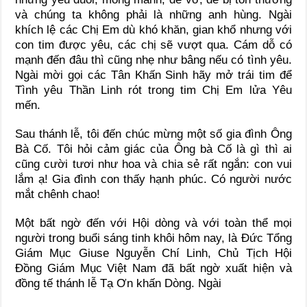
và chúng ta không phải là những anh hùng. Ngài
khích lệ các Chị Em dù khó khăn, gian khổ nhưng với
con tim được yêu, các chị sẽ vượt qua. Cám dỗ có
mạnh đến đâu thì cũng nhẹ như bâng nếu có tình yêu.
Ngài mời gọi các Tân Khấn Sinh hãy mở trái tim để
Tình yêu Thần Linh rót trong tim Chị Em lửa Yêu
mến.
Sau thánh lễ, tôi đến chúc mừng một số gia đình Ông
Bà Cố. Tôi hỏi cảm giác của Ông bà Cố là gì thì ai
cũng cười tươi như hoa và chia sẻ rất ngắn: con vui
lắm ạ! Gia đình con thấy hạnh phúc. Có người nước
mắt chênh chao!
Một bất ngờ đến với Hội dòng và với toàn thể mọi
người trong buổi sáng tinh khôi hôm nay, là Đức Tổng
Giám Mục Giuse Nguyễn Chí Linh, Chủ Tịch Hội
Đồng Giám Mục Việt Nam đã bất ngờ xuất hiện và
đồng tế thánh lễ Tạ Ơn khấn Dòng. Ngài