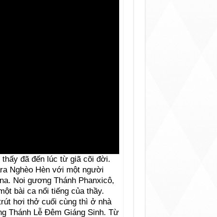
ấy đã đến lúc từ giã cõi đời.
ara Nghèo Hèn với một người
rna. Noi gương Thánh Phanxicô,
t bài ca nổi tiếng của thầy.
rút hơi thở cuối cùng thì ở nhà
rong Thánh Lễ Ðêm Giáng Sinh. Từ