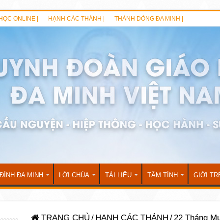
HỌC ONLINE |
HẠNH CÁC THÁNH |
THÁNH DÒNG ĐA MINH |
 ĐÌNH ĐA MINH
LỜI CHÚA
TÀI LIỆU
TÂM TÌNH
GIỚI TR
TRANG CHỦ
/
HẠNH CÁC THÁNH
/
22 Tháng M