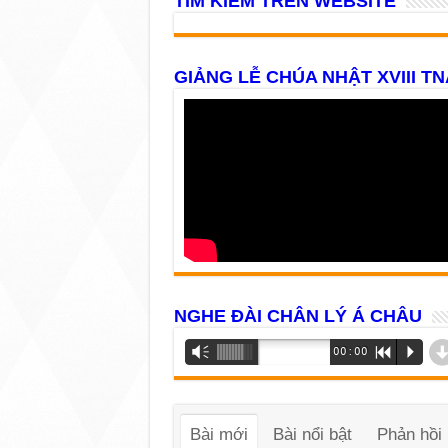
TÌM KIẾM TRÊN WEBSITE
GIẢNG LỄ CHÚA NHẬT XVIII TN
NGHE ĐÀI CHÂN LÝ Á CHÂU
Trình
Vm
00:00
R
P
phát
âm
thanh
Bài mới
Bài nổi bật
Phản hồi