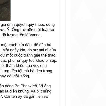
 gia đình quyền quý thuộc dòng
ước Ý. Ông trở nên một luật sư
 độ lượng tên là Vanna.
 một cách kín đáo, để đền bù
. Một ngày kia, do sự nài nỉ của
ự một cuộc tranh giải thể thao.
các phụ nữ quý tộc khác bị sập,
chết thảm khốc của vợ, ông
y lưng đền tội mà bà đeo trong
thay đổi đời sống.
hập dòng Ba Phanxicô. Vì ông
ạo là điên khùng, và bị chúng
. Cái tên ấy đã gắn liền với