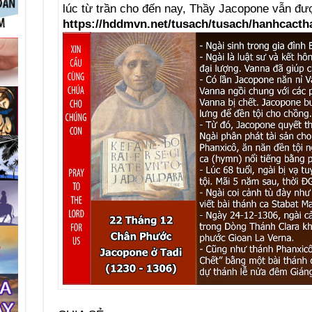
lúc từ trần cho đến nay, Thầy Jacopone vẫn đư
https://hddmvn.net/tusach/tusach/hanhcact