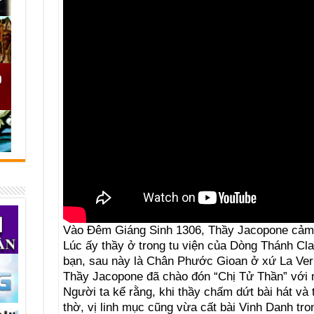
Vào Ðêm Giáng Sinh 1306, Thầy Jacopone cảm th
Lúc ấy thầy ở trong tu viện của Dòng Thánh Cl
bạn, sau này là Chân Phước Gioan ở xứ La Ve
Thầy Jacopone đã chào đón “Chị Tử Thần” với mộ
Người ta kể rằng, khi thầy chấm dứt bài hát và t
thờ, vị linh mục cũng vừa cất bài Vinh Danh t