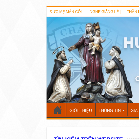
ĐỨC MẸ MÂN CÔI |
NGHE GIẢNG LỄ |
THẦN 
GIỚI THIỆU
THÔNG TIN
GIA