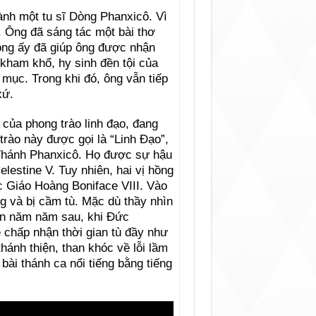
ành một tu sĩ Dòng Phanxicô. Vì
i. Ông đã sáng tác một bài thơ
động ấy đã giúp ông được nhận
kham khổ, hy sinh đền tội của
 mục. Trong khi đó, ông vẫn tiếp
xứ.
của phong trào linh đạo, đang
trào này được gọi là “Linh Ðạo”,
 Thánh Phanxicô. Họ được sự hậu
estine V. Tuy nhiên, hai vị hồng
ức Giáo Hoàng Boniface VIII. Vào
ng và bị cầm tù. Mặc dù thầy nhìn
ến năm năm sau, khi Ðức
 chấp nhận thời gian tù đầy như
hánh thiện, than khóc về lỗi lầm
bài thánh ca nổi tiếng bằng tiếng