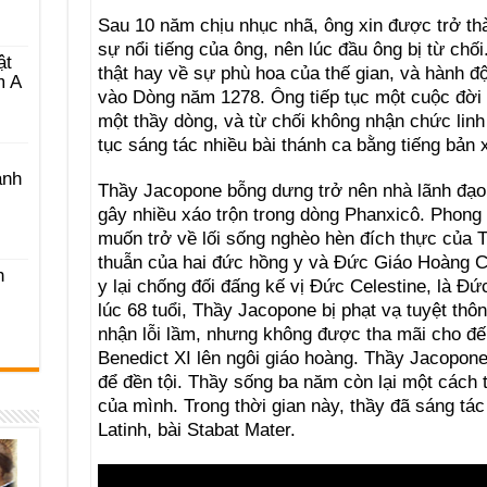
Sau 10 năm chịu nhục nhã, ông xin được trở th
sự nổi tiếng của ông, nên lúc đầu ông bị từ chố
ật
thật hay về sự phù hoa của thế gian, và hành 
m A
vào Dòng năm 1278. Ông tiếp tục một cuộc đời 
một thầy dòng, và từ chối không nhận chức linh
tục sáng tác nhiều bài thánh ca bằng tiếng bản 
ánh
Thầy Jacopone bỗng dưng trở nên nhà lãnh đạo 
gây nhiều xáo trộn trong dòng Phanxicô. Phong 
muốn trở về lối sống nghèo hèn đích thực của
thuẫn của hai đức hồng y và Ðức Giáo Hoàng Cel
h
y lại chống đối đấng kế vị Ðức Celestine, là Ð
lúc 68 tuổi, Thầy Jacopone bị phạt vạ tuyệt thô
nhận lỗi lầm, nhưng không được tha mãi cho đ
Benedict XI lên ngôi giáo hoàng. Thầy Jacopone
để đền tội. Thầy sống ba năm còn lại một cách t
của mình. Trong thời gian này, thầy đã sáng tác 
Latinh, bài Stabat Mater.