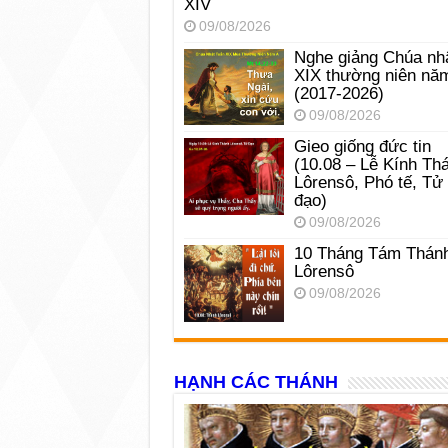
XIV
09/08/2026
Nghe giảng Chúa nh
XIX thường niên nă
(2017-2026)
09/08/2026
Gieo giống đức tin
(10.08 – Lễ Kính Th
Lôrensô, Phó tế, Tử
đạo)
09/08/2026
10 Tháng Tám Thán
Lôrensô
09/08/2026
HẠNH CÁC THÁNH