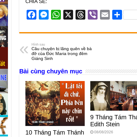
CHIA SẺ:
F
M
W
X
T
Vi
E
S
a
e
h
hr
b
m
h
c
ss
at
e
er
ail
ar
e
e
s
a
e
Hình sau
Câu chuyện bị lãng quên về bà
b
n
A
d
đỡ của Đức Maria trong đêm
Giáng Sinh
o
g
p
s
Bài cùng chuyên mục
o
er
p
k
9 Tháng Tám Th
Edith Stein
10 Tháng Tám Thánh
08/08/2026