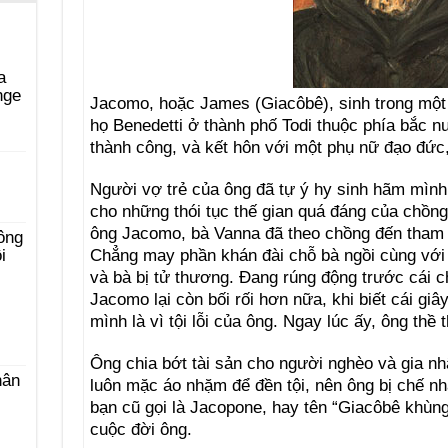
a
nge
Jacomo, hoặc James (Giacôbê), sinh trong một
họ Benedetti ở thành phố Todi thuộc phía bắc n
thành công, và kết hôn với một phụ nữ đạo đức,
i
Người vợ trẻ của ông đã tự ý hy sinh hãm mình
cho những thói tục thế gian quá đáng của chồng
ông Jacomo, bà Vanna đã theo chồng đến tham d
ông
Chẳng may phần khán đài chỗ bà ngồi cùng với 
i
và bà bị tử thương. Ðang rúng động trước cái 
Jacomo lại còn bối rối hơn nữa, khi biết cái giâ
mình là vì tội lỗi của ông. Ngay lúc ấy, ông thề 
Ông chia bớt tài sản cho người nghèo và gia n
hân
luôn mặc áo nhặm để đền tội, nên ông bị chế nh
bạn cũ gọi là Jacopone, hay tên “Giacôbê khùng”
cuộc đời ông.