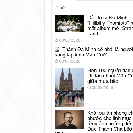
Thẻ
Các tu sĩ Đa Minh
“Hillbilly Thomists” r
mắt album mới Stra
Land
09/08/2026
Thánh Đa Minh có phải là ngườ
sáng lập kinh Mân Côi?
09/08/2026
Hơn 100 người đàn 
Úc lần chuỗi Mân Cô
giữa mưa bão
09/08/2026
Khởi sự án phong c
phước cho linh mục
từng ảnh hưởng đến
Đức Thánh Cha Lêô