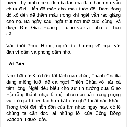
nước. Lý hình chém đến ba lần mà đầu thánh nữ vẫn
chưa đứt. Hắn để mặc cho máu tuôn đổ. Ðám đông
đổ xô đến để thấm máu trong khi ngài vẫn rao giảng
cho họ. Ba ngày sau, ngài trút hơi thở cuối cùng, và
được Ðức Giáo Hoàng Urbanô và các phó tế chôn
cất.
Vào thời Phục Hưng, người ta thường vẽ ngài với
đàn vĩ cầm và phong cầm nhỏ.
Lời Bàn
Như bất cứ Kitô hữu tốt lành nào khác, Thánh Cecilia
dùng miệng lưỡi để ca ngợi Thiên Chúa với tất cả
tấm lòng. Ngài tiêu biểu cho sự tin tưởng của Giáo
Hội rằng thánh nhạc là một phần căn bản trong phụng
vụ, có giá trị lớn lao hơn bất cứ nghệ thuật nào khác.
Trong thời đại hỗn độn của âm nhạc ngày nay, có lẽ
chúng ta cần đọc lại những lời của Công Ðồng
Vatican II dưới đây.