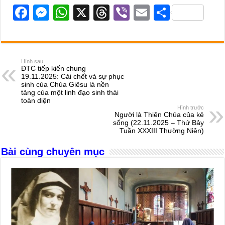
F
M
W
X
T
Vi
E
S
a
e
h
hr
b
m
h
c
ss
at
e
er
ail
ar
e
e
s
a
e
Hình sau
ĐTC tiếp kiến chung
b
n
A
d
19.11.2025: Cái chết và sự phục
sinh của Chúa Giêsu là nền
o
g
p
s
tảng của một linh đạo sinh thái
toàn diện
o
er
p
Hình trước
Người là Thiên Chúa của kẻ
k
sống (22.11.2025 – Thứ Bảy
Tuần XXXIII Thường Niên)
Bài cùng chuyên mục