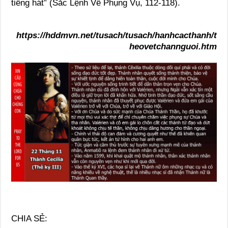
tiếng hát” (Sắc Lệnh Về Phụng Vụ, 112-118).
https://hddmvn.net/tusach/tusach/hanhcacthanh/t
heovetchannguoi.htm
CHIA SẺ: