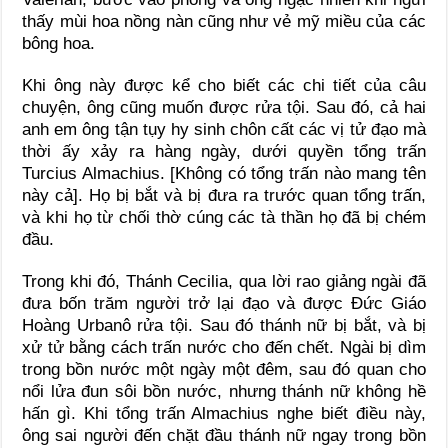
thấy mùi hoa nồng nàn cũng như vẻ mỹ miều của các
bông hoa.
Khi ông này được kể cho biết các chi tiết của câu
chuyện, ông cũng muốn được rửa tội. Sau đó, cả hai
anh em ông tận tụy hy sinh chôn cất các vị tử đạo mà
thời ấy xảy ra hàng ngày, dưới quyền tổng trấn
Turcius Almachius. [Không có tổng trấn nào mang tên
này cả]. Họ bị bắt và bị đưa ra trước quan tổng trấn,
và khi họ từ chối thờ cúng các tà thần họ đã bị chém
đầu.
Trong khi đó, Thánh Cecilia, qua lời rao giảng ngài đã
đưa bốn trăm người trở lại đạo và được Ðức Giáo
Hoàng Urbanô rửa tội. Sau đó thánh nữ bị bắt, và bị
xử tử bằng cách trấn nước cho đến chết. Ngài bị dìm
trong bồn nước một ngày một đêm, sau đó quan cho
nổi lửa đun sôi bồn nước, nhưng thánh nữ không hề
hấn gì. Khi tổng trấn Almachius nghe biết điều này,
ông sai người đến chặt đầu thánh nữ ngay trong bồn