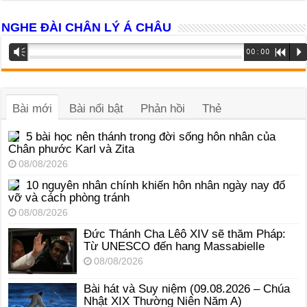
NGHE ĐÀI CHÂN LÝ Á CHÂU
Trình
Vm
00:00
R
P
phát
âm
thanh
Bài mới
Bài nổi bật
Phản hồi
Thẻ
5 bài học nên thánh trong đời sống hôn nhân của
Chân phước Karl và Zita
08/08/2026
10 nguyên nhân chính khiến hôn nhân ngày nay đổ
vỡ và cách phòng tránh
08/08/2026
Đức Thánh Cha Lêô XIV sẽ thăm Pháp:
Từ UNESCO đến hang Massabielle
08/08/2026
Bài hát và Suy niệm (09.08.2026 – Chúa
Nhật XIX Thường Niên Năm A)