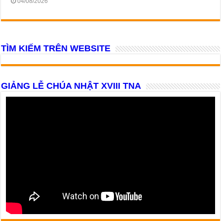
04/08/2026
TÌM KIẾM TRÊN WEBSITE
GIẢNG LỄ CHÚA NHẬT XVIII TNA