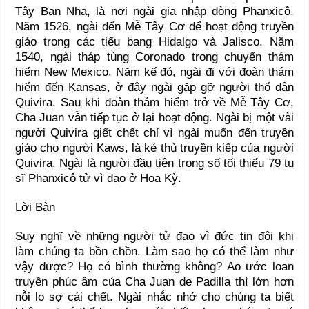
Tây Ban Nha, là nơi ngài gia nhập dòng Phanxicô.
Năm 1526, ngài đến Mễ Tây Cơ để hoạt động truyền
giáo trong các tiểu bang Hidalgo và Jalisco. Năm
1540, ngài tháp tùng Coronado trong chuyến thám
hiểm New Mexico. Năm kế đó, ngài đi với đoàn thám
hiểm đến Kansas, ở đây ngài gặp gỡ người thổ dân
Quivira. Sau khi đoàn thám hiểm trở về Mễ Tây Cơ,
Cha Juan vẫn tiếp tục ở lại hoạt động. Ngài bị một vài
người Quivira giết chết chỉ vì ngài muốn đến truyền
giáo cho người Kaws, là kẻ thù truyền kiếp của người
Quivira. Ngài là người đầu tiên trong số tối thiểu 79 tu
sĩ Phanxicô tử vì đạo ở Hoa Kỳ.
Lời Bàn
Suy nghĩ về những người tử đạo vì đức tin đôi khi
làm chúng ta bồn chồn. Làm sao họ có thể làm như
vậy được? Họ có bình thường không? Ao ước loan
truyền phúc âm của Cha Juan de Padilla thì lớn hơn
nỗi lo sợ cái chết. Ngài nhắc nhở cho chúng ta biết