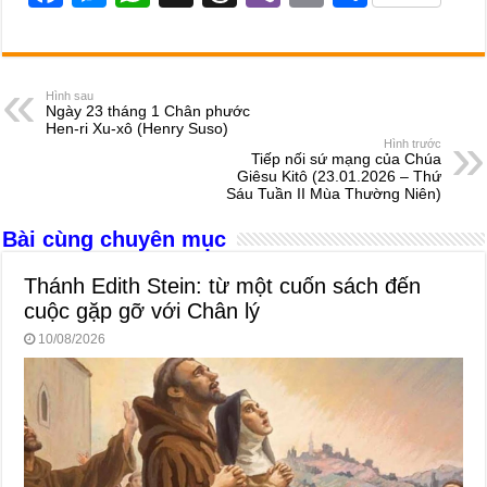
a
e
h
hr
b
m
h
c
ss
at
e
er
ail
ar
e
e
s
a
e
Hình sau
Ngày 23 tháng 1 Chân phước
b
n
A
d
Hen-ri Xu-xô (Henry Suso)
Hình trước
o
g
p
s
Tiếp nối sứ mạng của Chúa
Giêsu Kitô (23.01.2026 – Thứ
o
er
p
Sáu Tuần II Mùa Thường Niên)
k
Bài cùng chuyên mục
Thánh Edith Stein: từ một cuốn sách đến
cuộc gặp gỡ với Chân lý
10/08/2026