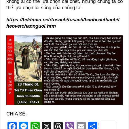
không ai có thể lựa chọn cái chết, nhưng chúng ta có
thể lựa chọn lối sống của chúng ta.
https://hddmvn.net/tusach/tusach/hanhcacthanh/t
heovetchannguoi.htm
CHIA SẺ:
F
M
W
X
T
Vi
E
S