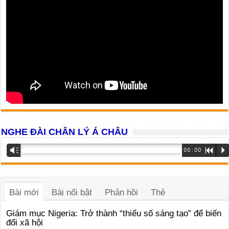
NGHE ĐÀI CHÂN LÝ Á CHÂU
Trình
Vm
00:00
R
P
phát
âm
thanh
Bài mới
Bài nổi bật
Phản hồi
Thẻ
Giám mục Nigeria: Trở thành “thiểu số sáng tạo” để biến
đổi xã hội