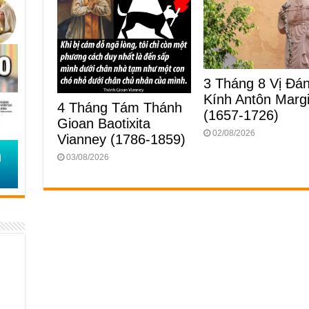
3 Tháng 8 Vị Ðá
Kính Antôn Margi
4 Tháng Tám Thánh
(1657-1726)
Gioan Baotixita
02/08/2026
Vianney (1786-1859)
03/08/2026