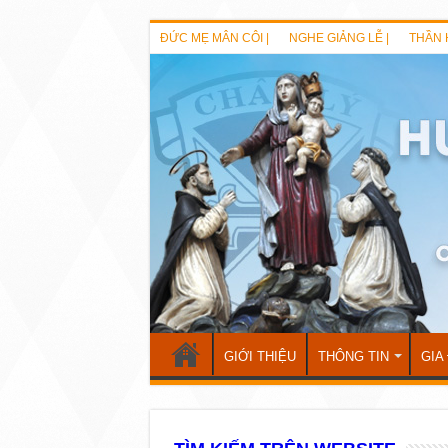
ĐỨC MẸ MÂN CÔI |
NGHE GIẢNG LỄ |
THẦN 
GIỚI THIỆU
THÔNG TIN
GIA