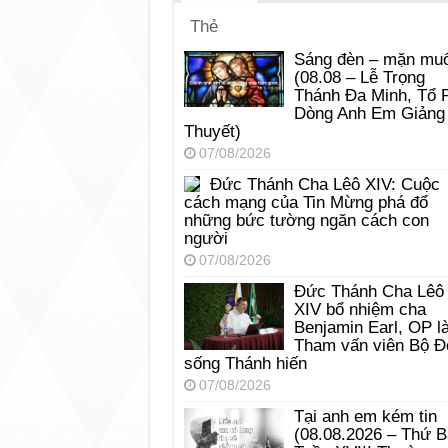
Thẻ
Sáng đèn – mặn muố
(08.08 – Lễ Trọng
Thánh Đa Minh, Tổ 
Dòng Anh Em Giảng
Thuyết)
07/08/2026
Đức Thánh Cha Lêô XIV: Cuộc
cách mạng của Tin Mừng phá đổ
những bức tường ngăn cách con
người
07/08/2026
Đức Thánh Cha Lêô
XIV bổ nhiệm cha
Benjamin Earl, OP l
Tham vấn viên Bộ Đ
sống Thánh hiến
07/08/2026
Tại anh em kém tin
(08.08.2026 – Thứ 