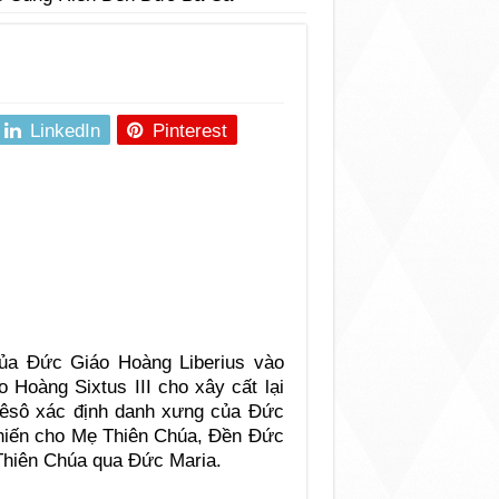
LinkedIn
Pinterest
của Ðức Giáo Hoàng Liberius vào
 Hoàng Sixtus III cho xây cất lại
hêsô xác định danh xưng của Ðức
 hiến cho Mẹ Thiên Chúa, Ðền Ðức
 Thiên Chúa qua Ðức Maria.