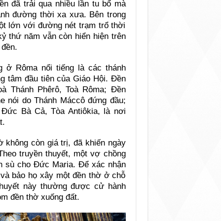
ền đã trải qua nhiều lần tu bổ mà
nh đường thời xa xưa. Bên trong
t lớn với đường nét trạm trổ thời
ỷ thứ năm vẫn còn hiển hiện trên
 đền.
 ở Rôma nổi tiếng là các thánh
g tâm đầu tiên của Giáo Hội. Ðền
toà Thánh Phêrô, Toà Rôma; Ðền
he nói do Thánh Máccô đứng đầu;
Ðức Bà Cả, Tòa Antiôkia, là nơi
t.
 không còn giá trị, đã khiến ngày
Theo truyền thuyết, một vợ chồng
h sù cho Ðức Maria. Ðể xác nhận
, và bảo họ xây một đền thờ ở chỗ
thuyết này thường được cử hành
òm đền thờ xuống đất.