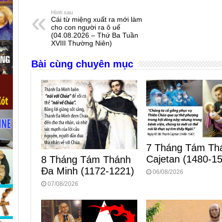
e
e
s
a
e
Hình sau
Cái từ miệng xuất ra mới làm
b
n
A
d
cho con người ra ô uế
(04.08.2026 – Thứ Ba Tuần
o
g
p
s
XVIII Thường Niên)
o
er
p
Bài cùng chuyên mục
k
7 Tháng Tám Th
Cajetan (1480-1
8 Tháng Tám Thánh
Ða Minh (1172-1221)
06/08/2026
07/08/2026