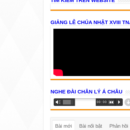
TÌM KIẾM TRÊN WEBSITE
GIẢNG LỄ CHÚA NHẬT XVIII TN
NGHE ĐÀI CHÂN LÝ Á CHÂU
Trình
Vm
00:00
R
P
phát
âm
thanh
Bài mới
Bài nổi bật
Phản hồi