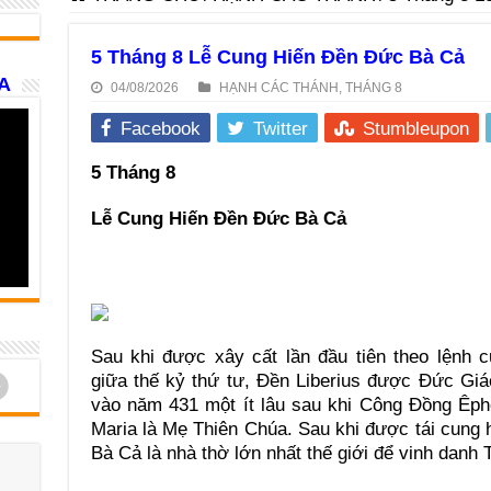
5 Tháng 8 Lễ Cung Hiến Ðền Ðức Bà Cả
A
04/08/2026
HẠNH CÁC THÁNH
,
THÁNG 8
Facebook
Twitter
Stumbleupon
5 Tháng 8
Lễ Cung Hiến Ðền Ðức Bà Cả
Sau khi được xây cất lần đầu tiên theo lệnh 
d
giữa thế kỷ thứ tư, Ðền Liberius được Ðức Giáo
vào năm 431 một ít lâu sau khi Công Ðồng Êp
Maria là Mẹ Thiên Chúa. Sau khi được tái cung
Bà Cả là nhà thờ lớn nhất thế giới để vinh danh