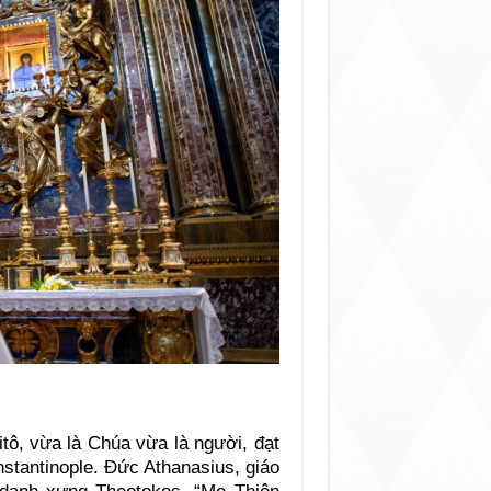
tô, vừa là Chúa vừa là người, đạt
stantinople. Ðức Athanasius, giáo