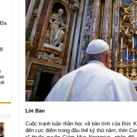
 Ða
 8
u
ọa
ại
Lời Bàn
Cuộc tranh luận thần học về bản tính của Ðức Ki
đến cực điểm trong đầu thế kỷ thứ năm, thời Con