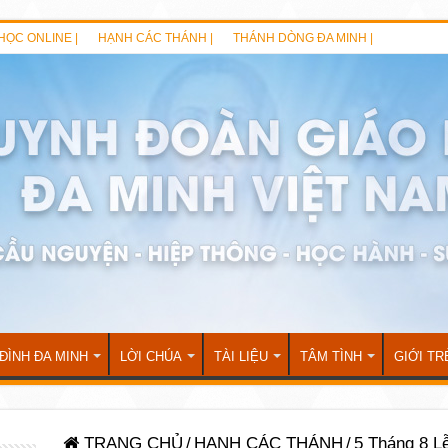
HỌC ONLINE |
HẠNH CÁC THÁNH |
THÁNH DÒNG ĐA MINH |
 ĐÌNH ĐA MINH
LỜI CHÚA
TÀI LIỆU
TÂM TÌNH
GIỚI TR
TRANG CHỦ
/
HẠNH CÁC THÁNH
/
5 Tháng 8 L