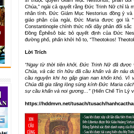
sĩ thuộc quyền Giám Mục Nestorius, phản đối
Chúa,” ngài cả quyết rằng Ðức Trinh Nữ chỉ là
nhân tính. Ðức Giám Mục Nestorius đồng ý và r
giáo phận của ngài, Ðức Maria được gọi là 
Constantinople chính thức nổi dậy phản đối sắ
Ðồng Êphêsô bác bỏ quyết định của Ðức Nesto
đường phố, phấn khởi hô to, “Theotokos! Theoto
Lời Trích
“Ngay từ thời tiên khởi, Ðức Trinh Nữ đã được
Chúa, và các tín hữu đã cầu khẩn và ẩn náu dư
cầu nguyện khi họ gặp gian nan khốn khó. Vì
Chúa đã gia tăng lòng sùng kính Ðức Maria cách 
sự cầu khẩn và noi gương…”
(Hiến Chế Tín Lý v
https://hddmvn.net/tusach/tusach/hanhcacth