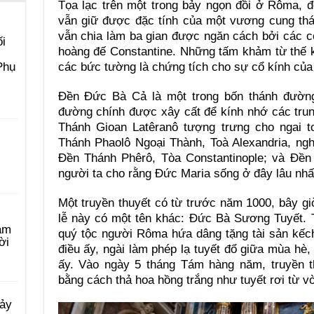
Tọa lạc trên một trong bảy ngọn đồi ở Rôma, đ
vẫn giữ được đặc tính của một vương cung thá
vẫn chia làm ba gian được ngăn cách bởi các cộ
i
hoàng đế Constantine. Những tấm khảm từ thế k
các bức tường là chứng tích cho sự cổ kính của
Phụ
Ðền Ðức Bà Cả là một trong bốn thánh đường
đường chính được xây cất để kính nhớ các trun
Thánh Gioan Latêranô tượng trưng cho ngai 
Thánh Phaolô Ngoại Thành, Toà Alexandria, ng
Ðền Thánh Phêrô, Tòa Constantinople; và Ðền 
người ta cho rằng Ðức Maria sống ở đây lâu nhấ
Một truyền thuyết có từ trước năm 1000, bây giờ
lễ này có một tên khác: Ðức Bà Sương Tuyết. 
àm
quý tộc người Rôma hứa dâng tặng tài sản kếc
ời
điều ấy, ngài làm phép lạ tuyết đổ giữa mùa hè
ấy. Vào ngày 5 tháng Tám hàng năm, truyền 
bằng cách thả hoa hồng trắng như tuyết rơi từ v
Bảy