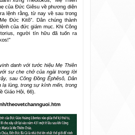
 danh xưng Theotokos, “Mẹ Thiên
 mẹ của Ðức Giêsu về phương diện
a lệnh rằng, từ nay về sau trong
“Mẹ Ðức Kitô”. Dân chúng thành
c lệnh của đức giám mục. Khi Công
rius, người tín hữu đã tuốn ra
kos!”
 vinh danh với tước hiệu Mẹ Thiên
ới sự che chở của ngài trong lời
 vậy, sau Công Ðồng Êphêsô, Dân
lạ lùng, trong sự kính mến, trong
ề Giáo Hội, 66).
anh/theovetchannguoi.htm