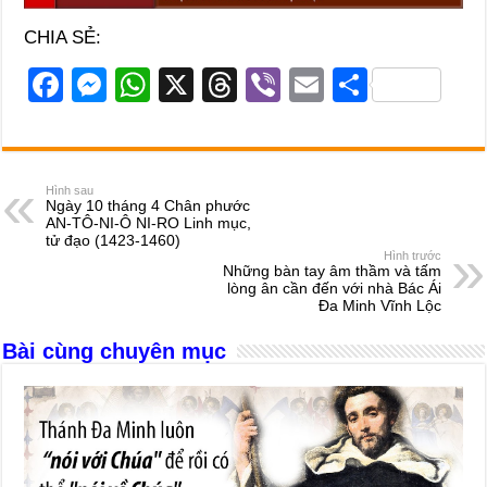
CHIA SẺ:
F
M
W
X
T
Vi
E
S
a
e
h
hr
b
m
h
c
ss
at
e
er
ail
ar
e
e
s
a
e
Hình sau
Ngày 10 tháng 4 Chân phước
b
n
A
d
AN-TÔ-NI-Ô NI-RO Linh mục,
tử đạo (1423-1460)
o
g
p
s
Hình trước
Những bàn tay âm thầm và tấm
o
er
p
lòng ân cần đến với nhà Bác Ái
Đa Minh Vĩnh Lộc
k
Bài cùng chuyên mục