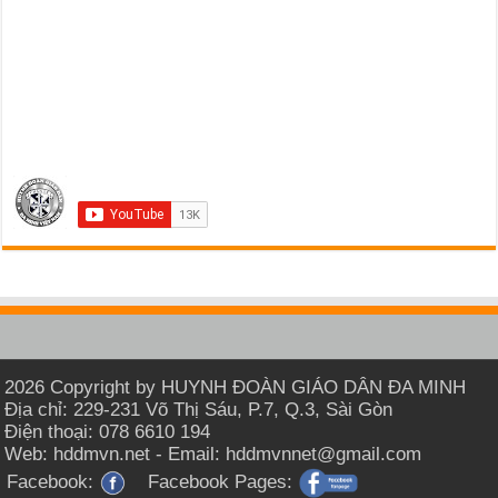
2026 Copyright by HUYNH ĐOÀN GIÁO DÂN ĐA MINH
Địa chỉ: 229-231 Võ Thị Sáu, P.7, Q.3, Sài Gòn
Điện thoại: 078 6610 194
Web: hddmvn.net - Email: hddmvnnet@gmail.com
Facebook:
Facebook Pages: