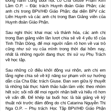
Đồng hành cùng buổi học có Cha Giuse Phạm Kim
Lâm O.P. – Đặc trách Huynh đoàn Giáo Phận; các
anh chị trong BPV/HĐ Giáo Phận; đại diện BPV các
Liên Huynh và các anh chị trong Ban Giảng viên của
Huynh đoàn Giáo Phận.
Sau nghi thức khai mạc và thánh hóa, các anh chị
trong Ban giảng viên lần lượt chia sẻ về 4 yếu tố của
Tinh Thần Dòng, để mọi người nắm rõ hơn về vai trò
cũng như sứ vụ của mình trong thời đại hôm nay,
nhất là những người đang thực thi sứ vụ Phụ Trách
về học tập.
Sau những cử điệu khởi động vui nhộn, anh chị em
lắng nghe chia sẻ về kỹ năng sư phạm với sự hướng
dẫn của Cha Đặc trách Giuse. Đan xen giữa lý thuyết
là những bài thực hành thảo luận làm việc theo nhóm
hết sức sôi nổi để mọi người nhận biết và hiểu rõ hơn
về vấn đề. Để khép lại buổi học là bài giảng về kỹ
thuật nói trước đám đông do chị Catarina Nguyễn Thị
Nga O.P. – Phụ trách Học Tập BPV/HĐ Giáo Phận