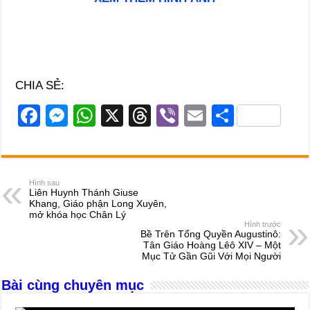
CHIA SẺ:
F
M
W
X
T
Vi
E
S
a
e
h
hr
b
m
h
c
ss
at
e
er
ail
ar
e
e
s
a
e
Hình sau
Liên Huynh Thánh Giuse
b
n
A
d
Khang, Giáo phận Long Xuyên,
mở khóa học Chân Lý
o
g
p
s
Hình trước
Bề Trên Tổng Quyền Augustinô:
o
er
p
Tân Giáo Hoàng Lêô XIV – Một
Mục Tử Gần Gũi Với Mọi Người
k
Bài cùng chuyên mục