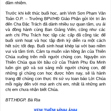
đảm nhiệm.
Trước khi kết thúc buổi học, anh Vinh Sơn Phạm Văn
Toản O.P. – Trưởng BPV/HĐ Giáo Phận gửi lời tri ân
đến Cha Đặc Trách đã dành nhiều sự quan tâm, ưu ái
và đồng hành cùng Ban Giảng Viên, cũng như các
anh chị Phụ Trách học tập các cấp đã cộng tác để
buổi sinh hoạt và học tập định kỳ diễn ra một cách
hết sức tốt đẹp. Buổi sinh hoạt khép lại với bao niềm
vui và tâm tình. Cảm tạ muôn vàn hồng ân của Thiên
Chúa xuống trên mỗi người chúng con. Nguyện xin
Thiên Chúa qua lời bầu cử của Thánh Phụ Đa Minh
luôn gìn giữ và soi sáng mỗi người chúng con, để
những gì chúng con học được hôm nay, sẽ là hành
trang để chúng con thực thi sứ vụ loan báo Lời Chúa
mỗi ngày đến với mọi anh chị em, nhất là những anh
chị em chưa nhận biết Chúa.
BTT.HĐGP. Bà Rịa
XEM THÊM HÌNH ẢNH