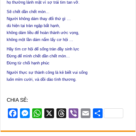
họ thường lánh mặt vì sợ trái tim tan vỡ.
Sẽ chết dần chết mòn…
Người không dám thay đổi thứ gì …
dù hiện tại tràn ngập bất hạnh,
không dám liều để hoàn thành ước vọng,
không một lần dám nắm lấy cơ hội …
Hãy tìm cơ hội để sống tràn đầy sinh lực
Đừng để mình chết dần chết mòn…
Đừng từ chối hạnh phúc
Người thực sự thành công là kẻ biết vui sống
luôn mỉm cười, và dồi dào tình thương.
CHIA SẺ:
F
M
W
X
T
Vi
E
S
a
e
h
hr
b
m
h
c
ss
at
e
er
ail
ar