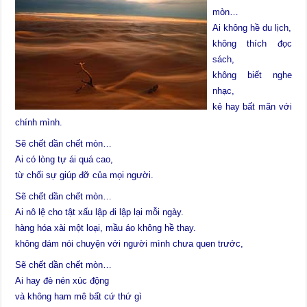
mòn…
Ai không hề du lịch,
không thích đọc
sách,
không biết nghe
nhạc,
kẻ hay bất mãn với
chính mình.
Sẽ chết dần chết mòn…
Ai có lòng tự ái quá cao,
từ chối sự giúp đỡ của mọi người.
Sẽ chết dần chết mòn…
Ai nô lệ cho tật xấu lập đi lập lại mỗi ngày.
hàng hóa xài một loại, mầu áo không hề thay.
không dám nói chuyện với người mình chưa quen trước,
Sẽ chết dần chết mòn…
Ai hay đè nén xúc động
và không ham mê bất cứ thứ gì