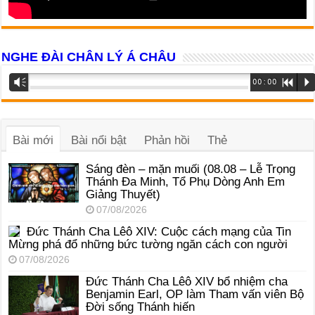
NGHE ĐÀI CHÂN LÝ Á CHÂU
Trình
Vm
00:00
R
P
phát
âm
thanh
Bài mới
Bài nổi bật
Phản hồi
Thẻ
Sáng đèn – mặn muối (08.08 – Lễ Trọng
Thánh Đa Minh, Tổ Phụ Dòng Anh Em
Giảng Thuyết)
07/08/2026
Đức Thánh Cha Lêô XIV: Cuộc cách mạng của Tin
Mừng phá đổ những bức tường ngăn cách con người
07/08/2026
Đức Thánh Cha Lêô XIV bổ nhiệm cha
Benjamin Earl, OP làm Tham vấn viên Bộ
Đời sống Thánh hiến