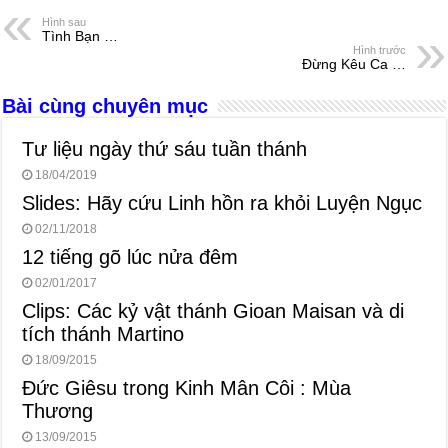
e
e
s
a
e
Hình sau
Tình Bạn …
b
n
A
d
Hình trước
Đừng Kêu Ca …
o
g
p
s
Bài cùng chuyên mục
o
er
p
k
Tư liệu ngày thứ sáu tuần thánh
18/04/2019
Slides: Hãy cứu Linh hồn ra khỏi Luyện Ngục
02/11/2018
12 tiếng gõ lúc nửa đêm
02/01/2017
Clips: Các kỷ vật thánh Gioan Maisan và di
tích thánh Martino
18/09/2015
Đức Giêsu trong Kinh Mân Côi : Mùa
Thương
13/09/2015