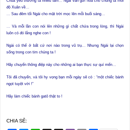
Chúa yêu thương ta nhiều lắm… Ngài vẫn gửi hoa cho chúng ta mỗi
độ Xuân về…
… Sau đêm tối Ngài cho mặt trời mọc lên mỗi buổi sáng…
… Và mỗi lần con nói lên những gì chất chứa trong lòng, thì Ngài
luôn có đó lắng nghe con !
Ngài có thể ở bất cứ nơi nào trong vũ trụ… Nhưng Ngài lại chọn
sống trong con tim chúng ta !
Hãy chuyển thông điệp này cho những ai bạn thực sự quí mến…
Tôi đã chuyển, và tôi hy vọng bạn mỗi ngày sẽ có : “một chiếc bánh
ngọt tuyệt vời !”
Hãy làm chiếc bánh gatô thật to !
CHIA SẺ: