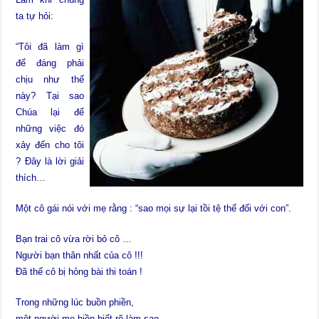
ta tự hỏi:
“Tôi đã làm gì
để đáng phải
chịu như thế
này?
Tại sao
Chúa lại để
những việc đó
xảy đến cho tôi
?
Đây là lời giải
thích…
Một cô gái nói với mẹ rằng : “sao mọi sự lại tồi tệ thế đối với con”.
Bạn trai cô vừa rời bỏ cô …
Người bạn thân nhất của cô !!!
Đã thế cô bị hỏng bài thi toán !
Trong những lúc buồn phiền,
một người mẹ hiền biết rõ làm sao