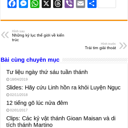
F
M
W
X
T
Vi
E
S
a
e
h
hr
b
m
h
c
ss
at
e
er
ail
ar
e
e
s
a
e
Hình sau
Những kỷ lục thế giới về kiến
b
n
A
d
trúc
Hình trước
o
g
p
s
Trái tim giải thoát
o
er
p
Bài cùng chuyên mục
k
Tư liệu ngày thứ sáu tuần thánh
18/04/2019
Slides: Hãy cứu Linh hồn ra khỏi Luyện Ngục
02/11/2018
12 tiếng gõ lúc nửa đêm
02/01/2017
Clips: Các kỷ vật thánh Gioan Maisan và di
tích thánh Martino