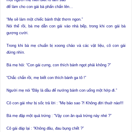
để làm cho con gái bà phấn chấn lên…
“Mẹ sẽ làm một chiếc bánh thật thơm ngon.”
Nói thế rồi, bà mẹ dẫn con gái vào nhà bếp, trong khi con gái bà
gượng cười.
Trong khi bà mẹ chuẩn bị xoong chảo và các vật liệu, cô con gái
đứng nhìn.
Bà mẹ hỏi: “Con gái cưng, con thích bánh ngọt phải không ?”
“Chắc chắn rồi, mẹ biết con thích bánh ga tô !”
Người mẹ nói “Đây là dầu để nướng bánh con uống một hớp đi.”
Cô con gái như bị sốc trả lời : “Mẹ bảo sao ?! Không đời thuở nào!!!
Bà mẹ đập một quả trứng : “Vậy con ăn quả trứng này nhé ?”
Cô gái đáp lại : “Không đâu, đau bụng chết ?”