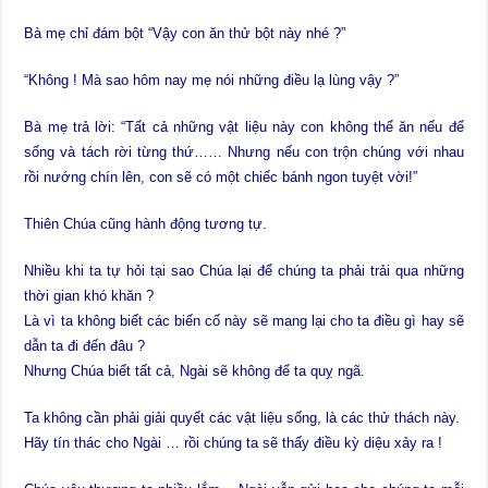
Bà mẹ chỉ đám bột “Vậy con ăn thử bột này nhé ?”
“Không ! Mà sao hôm nay mẹ nói những điều lạ lùng vậy ?”
Bà mẹ trả lời: “Tất cả những vật liệu này con không thể ăn nếu để
sống và tách rời từng thứ…… Nhưng nếu con trộn chúng với nhau
rồi nướng chín lên, con sẽ có một chiếc bánh ngon tuyệt vời!”
Thiên Chúa cũng hành động tương tự.
Nhiều khi ta tự hỏi tại sao Chúa lại để chúng ta phải trải qua những
thời gian khó khăn ?
Là vì ta không biết các biến cố này sẽ mang lại cho ta điều gì hay sẽ
dẫn ta đi đến đâu ?
Nhưng Chúa biết tất cả, Ngài sẽ không để ta quỵ ngã.
Ta không cần phải giải quyết các vật liệu sống, là các thử thách này.
Hãy tín thác cho Ngài … rồi chúng ta sẽ thấy điều kỳ diệu xảy ra !