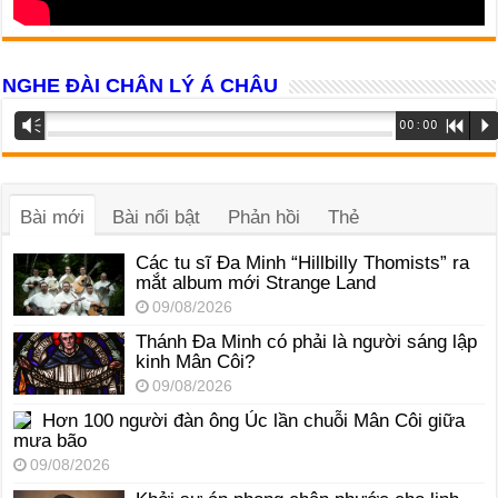
NGHE ĐÀI CHÂN LÝ Á CHÂU
Trình
Vm
00:00
R
P
phát
âm
thanh
Bài mới
Bài nổi bật
Phản hồi
Thẻ
Các tu sĩ Đa Minh “Hillbilly Thomists” ra
mắt album mới Strange Land
09/08/2026
Thánh Đa Minh có phải là người sáng lập
kinh Mân Côi?
09/08/2026
Hơn 100 người đàn ông Úc lần chuỗi Mân Côi giữa
mưa bão
09/08/2026