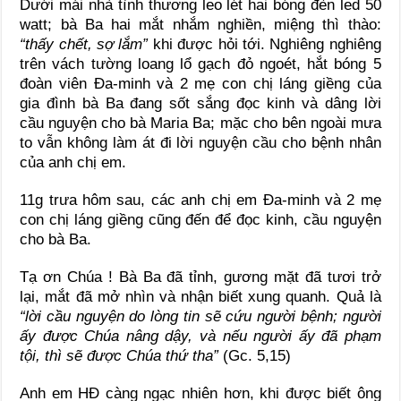
Dưới mái nhà tình thương leo lét hai bóng đèn led 50
watt; bà Ba hai mắt nhắm nghiền, miệng thì thào:
“thấy chết, sợ lắm”
khi được hỏi tới. Nghiêng nghiêng
trên vách tường loang lổ gạch đỏ ngoét, hắt bóng 5
đoàn viên Đa-minh và 2 mẹ con chị láng giềng của
gia đình bà Ba đang sốt sắng đọc kinh và dâng lời
cầu nguyện cho bà Maria Ba; mặc cho bên ngoài mưa
to vẫn không làm át đi lời nguyện cầu cho bệnh nhân
của anh chị em.
11g trưa hôm sau, các anh chị em Đa-minh và 2 mẹ
con chị láng giềng cũng đến để đọc kinh, cầu nguyện
cho bà Ba.
Tạ ơn Chúa ! Bà Ba đã tỉnh, gương mặt đã tươi trở
lại, mắt đã mở nhìn và nhận biết xung quanh. Quả là
“lời cầu nguyện do lòng tin sẽ cứu người bệnh; người
ấy được Chúa nâng dậy, và nếu người ấy đã phạm
tội, thì sẽ được Chúa thứ tha”
(Gc. 5,15)
Anh em HĐ càng ngạc nhiên hơn, khi được biết ông