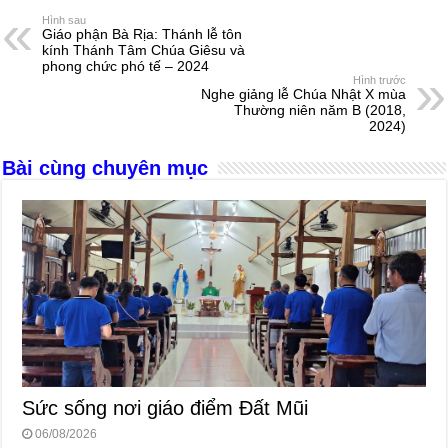
e
e
s
a
e
Hình sau
Giáo phận Bà Rịa: Thánh lễ tôn
b
n
A
d
kính Thánh Tâm Chúa Giêsu và
phong chức phó tế – 2024
o
g
p
s
Hình trước
Nghe giảng lễ Chúa Nhật X mùa
o
er
p
Thường niên năm B (2018,
2024)
k
Bài cùng chuyên mục
Sức sống nơi giáo điểm Đất Mũi
06/08/2026