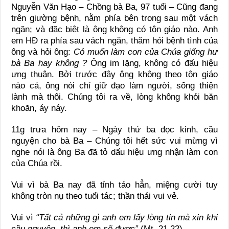
Nguyễn Văn Hạo – Chồng bà Ba, 97 tuổi – Cũng đang
trên giường bệnh, nằm phía bên trong sau một vách
ngăn; và đặc biệt là ông không có tôn giáo nào. Anh
em HĐ ra phía sau vách ngăn, thăm hỏi bệnh tình của
ông và hỏi ông:
Có muốn làm con của Chúa giống hư
bà Ba hay không ?
Ông im lặng, không có đấu hiệu
ưng thuận. Bởi trước đây ông không theo tôn giáo
nào cả, ông nói chỉ giữ đạo làm người, sống thiện
lành mà thôi. Chúng tôi ra về, lòng không khỏi băn
khoăn, áy náy.
11g trưa hôm nay – Ngày thứ ba đọc kinh, cầu
nguyện cho bà Ba – Chúng tôi hết sức vui mừng vì
nghe nói là ông Ba đã tỏ dấu hiệu ưng nhận làm con
của Chúa rồi.
Vui vì bà Ba nay đã tỉnh táo hẳn, miệng cười tuy
không tròn nụ theo tuổi tác; thần thái vui vẻ.
Vui vì
“Tất cả những gì anh em lấy lòng tin mà xin khi
cầu nguyện, thì anh em sẽ được”
(Mt. 21,22)