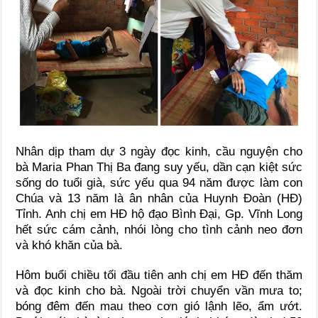
Nhân dịp tham dự 3 ngày đọc kinh, cầu nguyện cho
bà Maria Phan Thị Ba đang suy yếu, dần cạn kiệt sức
sống do tuổi già, sức yếu qua 94 năm được làm con
Chúa và 13 năm là ân nhân của Huynh Đoàn (HĐ)
Tỉnh. Anh chị em HĐ hộ đạo Bình Đại, Gp. Vĩnh Long
hết sức cám cảnh, nhói lòng cho tình cảnh neo đơn
và khó khăn của bà.
Hôm buổi chiều tối đầu tiên anh chị em HĐ đến thăm
và đọc kinh cho bà. Ngoài trời chuyển vần mưa to;
bóng đêm đến mau theo cơn gió lậnh lẽo, ẩm ướt.