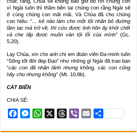
chắc rằng, Chúa sẽ không bao giờ bỏ rơi chúng con
vì Ngài luôn thì thầm bên tai chúng con rằng Ngài sẽ
ở cùng chúng con mãi mãi. Và Chúa đã cho chúng
con hiểu:
“… kẻ nào làm cho một tội nhân bỏ đường
lầm lạc mà trở về, thì cứu được linh hồn ấy khỏi chết
và che lấp được muôn vàn tội lỗi của mình”
(Gc.
5,20).
Lạy Chúa, xin cho anh chị em đoàn viên Đa-minh luôn
“Sống tốt đời đẹp Đạo” như những gì Ngài đã trao ban
“
các con đã nhận lãnh nhưng không, các con cũng
hãy cho nhưng không”
(Mt. 10,8b).
CÁT BIỂN
CHIA SẺ:
F
M
W
X
T
Vi
E
S
a
e
h
hr
b
m
h
c
ss
at
e
er
ail
ar