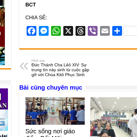
BCT
CHIA SẺ:
F
M
W
X
T
Vi
E
S
a
e
h
hr
b
m
h
c
ss
at
e
er
ail
ar
e
e
s
a
e
Hình sau
Đức Thánh Cha Lêô XIV: Sự
b
n
A
d
trung tín nảy sinh từ cuộc gặp
gỡ với Chúa Kitô Phục Sinh
o
g
p
s
Bài cùng chuyên mục
o
er
p
k
Sức sống nơi giáo