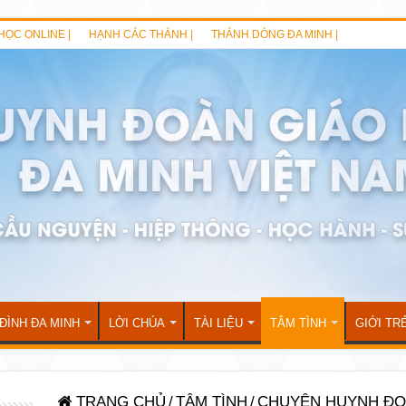
HỌC ONLINE |
HẠNH CÁC THÁNH |
THÁNH DÒNG ĐA MINH |
 ĐÌNH ĐA MINH
LỜI CHÚA
TÀI LIỆU
TÂM TÌNH
GIỚI TR
TRANG CHỦ
/
TÂM TÌNH
/
CHUYỆN HUYNH Đ