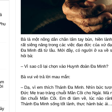
i
Phụ
Bà là một nông dân chân lấm tay bùn, hiền lành
rất siêng năng trong các việc đạo đức của xứ 
Đa Minh đã từ lâu. Mới đây, có người ở xa về s
hỏi bà:
– Vì sao cô lại chọn vào Huynh đoàn Đa Minh?
Bà vui vẻ trả lời mau mắn:
àm
ời
– Dạ, vì em thích Thánh Đa Minh. Nhìn bức tượ
Đức Mẹ trao tràng chuỗi Mân Côi cho Ngài. Mà n
lần chuỗi Mân Côi. Em đi làm về, lúc nào rản
Thánh Đa Minh sống tốt lành, thực hành bác ái
Bảy