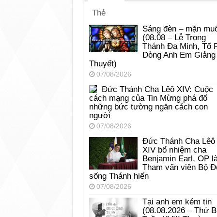
Thẻ
Sáng đèn – mặn muố
(08.08 – Lễ Trọng
Thánh Đa Minh, Tổ 
Dòng Anh Em Giảng
Thuyết)
07/08/2026
Đức Thánh Cha Lêô XIV: Cuộc
cách mạng của Tin Mừng phá đổ
những bức tường ngăn cách con
người
07/08/2026
Đức Thánh Cha Lêô
XIV bổ nhiệm cha
Benjamin Earl, OP l
Tham vấn viên Bộ Đ
sống Thánh hiến
07/08/2026
Tại anh em kém tin
(08.08.2026 – Thứ 