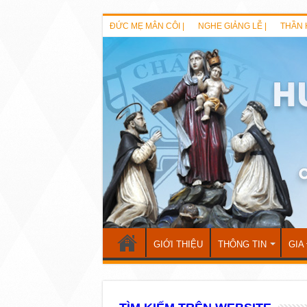
ĐỨC MẸ MÂN CÔI |
NGHE GIẢNG LỄ |
THẦN 
GIỚI THIỆU
THÔNG TIN
GIA