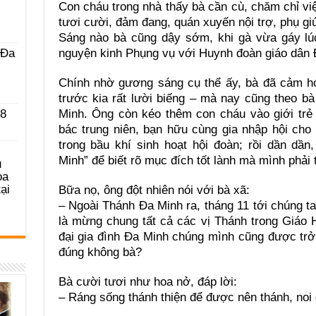
Con cháu trong nhà thấy bà cần cù, chăm chỉ vi
tươi cười, đảm đang, quán xuyến nội trợ, phụ gi
Sáng nào bà cũng dậy sớm, khi gà vừa gáy lúc
nguyện kinh Phụng vụ với Huynh đoàn giáo dân 
 Ða
Chính nhờ gương sáng cụ thể ấy, bà đã cảm h
trước kia rất lười biếng – mà nay cũng theo b
 8
Minh. Ông còn kéo thêm con cháu vào giới trẻ
bác trung niên, bạn hữu cùng gia nhập hội cho 
trong bầu khí sinh hoạt hội đoàn; rồi dần dầ
Minh” để biết rõ mục đích tốt lành mà mình phải 
u
ọa
ại
Bữa nọ, ông đột nhiên nói với bà xã:
– Ngoài Thánh Đa Minh ra, tháng 11 tới chúng 
là mừng chung tất cả các vị Thánh trong Giáo 
đại gia đình Đa Minh chúng mình cũng được trở 
đúng không bà?
Bà cười tươi như hoa nở, đáp lời:
– Ráng sống thánh thiện để được nên thánh, no