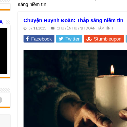
sáng niềm tin
Chuyện Huynh Đoàn: Thắp sáng niềm tin
A
07/11/2025
CHUYỆN HUYNH ĐOÀN
,
TÂM TÌNH
Facebook
Twitter
Stumbleupon
d