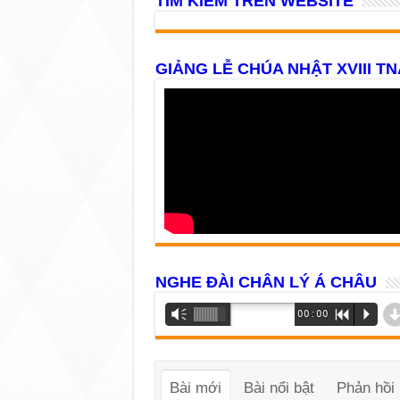
TÌM KIẾM TRÊN WEBSITE
GIẢNG LỄ CHÚA NHẬT XVIII TN
NGHE ĐÀI CHÂN LÝ Á CHÂU
Trình
Vm
00:00
R
P
phát
âm
thanh
Bài mới
Bài nổi bật
Phản hồi