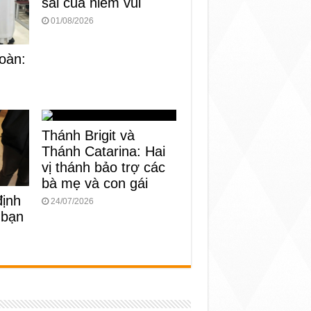
sai của niềm vui
01/08/2026
oàn:
Thánh Brigit và
Thánh Catarina: Hai
vị thánh bảo trợ các
bà mẹ và con gái
định
24/07/2026
 bạn