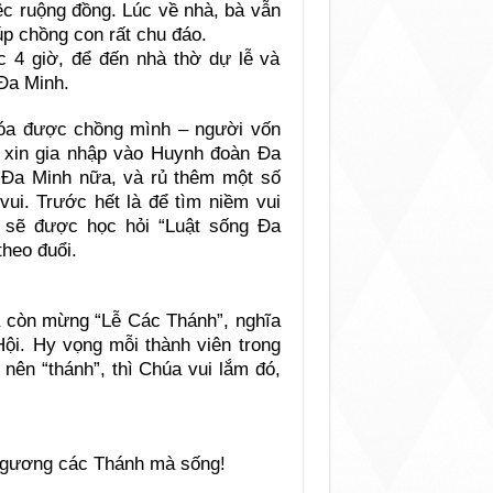
ệc ruộng đồng. Lúc về nhà, bà vẫn
úp chồng con rất chu đáo.
 4 giờ, để đến nhà thờ dự lễ và
Đa Minh.
óa được chồng mình – người vốn
à xin gia nhập vào Huynh đoàn Đa
 Đa Minh nữa, và rủ thêm một số
vui. Trước hết là để tìm niềm vui
n, sẽ được học hỏi “Luật sống Đa
theo đuổi.
ta còn mừng “Lễ Các Thánh”, nghĩa
Hội. Hy vọng mỗi thành viên trong
nên “thánh”, thì Chúa vui lắm đó,
i gương các Thánh mà sống!