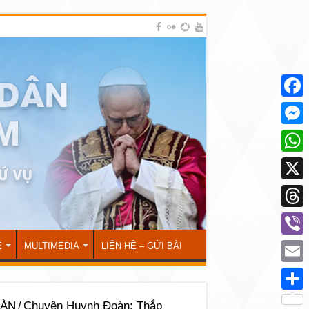
Face
Mess
What
X
Thre
Viber
Ẻ
MULTIMEDIA
LIÊN HỆ – GỬI BÀI
Emai
Shar
OÀN
/
Chuyện Huynh Đoàn: Thắp