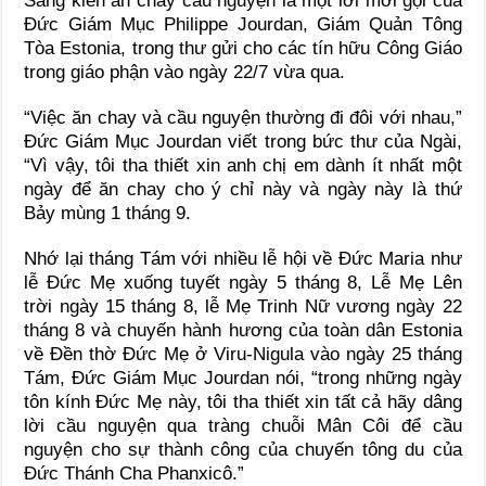
Sáng kiến ăn chay cầu nguyện là một lời mời gọi của
Đức Giám Mục Philippe Jourdan, Giám Quản Tông
Tòa Estonia, trong thư gửi cho các tín hữu Công Giáo
trong giáo phận vào ngày 22/7 vừa qua.
“Việc ăn chay và cầu nguyện thường đi đôi với nhau,”
Đức Giám Mục Jourdan viết trong bức thư của Ngài,
“Vì vậy, tôi tha thiết xin anh chị em dành ít nhất một
ngày để ăn chay cho ý chỉ này và ngày này là thứ
Bảy mùng 1 tháng 9.
Nhớ lại tháng Tám với nhiều lễ hội về Đức Maria như
lễ Đức Mẹ xuống tuyết ngày 5 tháng 8, Lễ Mẹ Lên
trời ngày 15 tháng 8, lễ Mẹ Trinh Nữ vương ngày 22
tháng 8 và chuyến hành hương của toàn dân Estonia
về Đền thờ Đức Mẹ ở Viru-Nigula vào ngày 25 tháng
Tám, Đức Giám Mục Jourdan nói, “trong những ngày
tôn kính Đức Mẹ này, tôi tha thiết xin tất cả hãy dâng
lời cầu nguyện qua tràng chuỗi Mân Côi để cầu
nguyện cho sự thành công của chuyến tông du của
Đức Thánh Cha Phanxicô.”