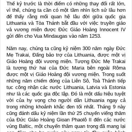
Thế kỷ trước là thời điểm có những thay đổi rất lớn,
vì thế, chúng ta cần có một tầm nhìn lịch sử lâu hơn
để thấy rằng mối quan hệ lâu đời giữa quốc gia
Lithuania và Tòa Thánh bắt đầu với việc truyền giáo
và vương miện được Đức Giáo Hoàng Innocent IV
gửi đến cho Vua Mindaugas vào năm 1253.
Năm nay, chúng ta cũng kỷ niệm 300 năm ngày Đức
Mẹ Trakai, Đấng bảo trợ của Lithuania, được một vị
Giáo Hoàng đội vương miện. Tượng Đức Mẹ Trakai
là tượng thứ hai của Đức Maria bên ngoài Rôma
được một vị Giáo Hoàng đội vương miện. Trong suốt
những năm chiếm đóng của Liên Sô, Toà Thánh tiếp
tục công nhận các nước Lithuania, Latvia và Estonia
như là các quốc gia độc lập. Đó là một dấu hiệu tuyệt
vời của hy vọng cho người dân Lithuania ngay cả
trong những khoảnh khắc đen tối nhất. Tháng 9 này
cũng đánh dấu kỷ niệm lần thứ 25 chuyến viếng thăm
của Đức Giáo Hoàng Gioan Phaolô II đến các nước
vùng Baltic, một chuyến thăm quan trọng đã mang lại