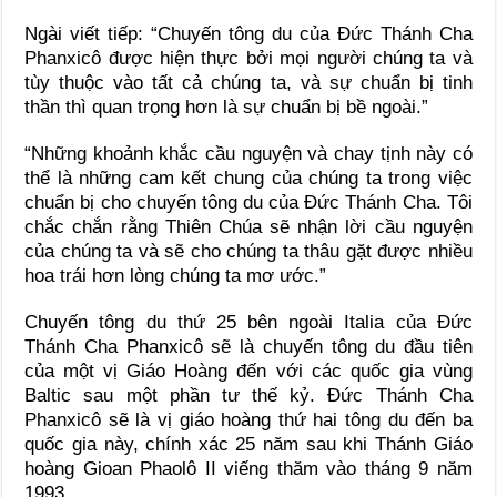
Ngài viết tiếp: “Chuyến tông du của Đức Thánh Cha
Phanxicô được hiện thực bởi mọi người chúng ta và
tùy thuộc vào tất cả chúng ta, và sự chuẩn bị tinh
thần thì quan trọng hơn là sự chuẩn bị bề ngoài.”
“Những khoảnh khắc cầu nguyện và chay tịnh này có
thể là những cam kết chung của chúng ta trong việc
chuẩn bị cho chuyến tông du của Đức Thánh Cha. Tôi
chắc chắn rằng Thiên Chúa sẽ nhận lời cầu nguyện
của chúng ta và sẽ cho chúng ta thâu gặt được nhiều
hoa trái hơn lòng chúng ta mơ ước.”
Chuyến tông du thứ 25 bên ngoài Italia của Đức
Thánh Cha Phanxicô sẽ là chuyến tông du đầu tiên
của một vị Giáo Hoàng đến với các quốc gia vùng
Baltic sau một phần tư thế kỷ. Đức Thánh Cha
Phanxicô sẽ là vị giáo hoàng thứ hai tông du đến ba
quốc gia này, chính xác 25 năm sau khi Thánh Giáo
hoàng Gioan Phaolô II viếng thăm vào tháng 9 năm
1993.