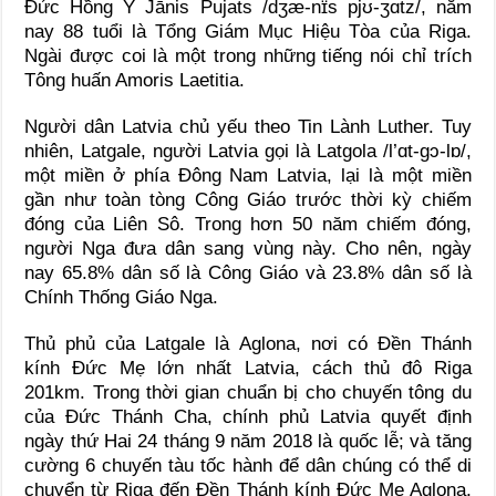
Đức Hồng Y Jānis Pujats /dʒæ-nɪ̈s pjʊ̈-ʒɑtz/, năm
nay 88 tuổi là Tổng Giám Mục Hiệu Tòa của Riga.
Ngài được coi là một trong những tiếng nói chỉ trích
Tông huấn Amoris Laetitia.
Người dân Latvia chủ yếu theo Tin Lành Luther. Tuy
nhiên, Latgale, người Latvia gọi là Latgola /l’ɑt-gɔ-lɒ/,
một miền ở phía Đông Nam Latvia, lại là một miền
gần như toàn tòng Công Giáo trước thời kỳ chiếm
đóng của Liên Sô. Trong hơn 50 năm chiếm đóng,
người Nga đưa dân sang vùng này. Cho nên, ngày
nay 65.8% dân số là Công Giáo và 23.8% dân số là
Chính Thống Giáo Nga.
Thủ phủ của Latgale là Aglona, nơi có Đền Thánh
kính Đức Mẹ lớn nhất Latvia, cách thủ đô Riga
201km. Trong thời gian chuẩn bị cho chuyến tông du
của Đức Thánh Cha, chính phủ Latvia quyết định
ngày thứ Hai 24 tháng 9 năm 2018 là quốc lễ; và tăng
cường 6 chuyến tàu tốc hành để dân chúng có thể di
chuyển từ Riga đến Đền Thánh kính Đức Mẹ Aglona,