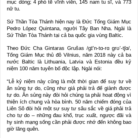
mục dòng; 4 phó tế vĩnh viễn, 145 nam tu sĩ, và 773
nữ tu.
Sứ Thần Tòa Thánh hiện nay là Đức Tổng Giám Mục
Pedro López Quintana, người Tây Ban Nha. Ngài là
Sứ Thần Tòa Thánh tại cả ba quốc gia vùng Baltic.
Theo Đức Cha Gintaras Grušas /gɪ̈’n-tɑ-rɑ grʊ’-tʃɑ/,
Tổng Giám Mục thủ đô Vilnius, năm 2018 này cả ba
nước Baltic là Lithuania, Latvia và Estonia đều kỷ
niệm 100 năm tuyên bố độc lập. Ngài nói:
“Lễ kỷ niệm này cũng là một thời gian để suy tư về
ân sủng tự do, cũng như giá phải trả để giành được
tự do. Ân sủng này đòi hỏi chúng ta phải hoạt động vì
thiện ích chung và hòa bình. 50 năm chiếm đóng của
Liên Sô đòi hỏi một sự suy tư sâu sắc về giá phải trả
cho tự do – những đau khổ, trục xuất, ngược đãi và
hy sinh mạng sống cần phải được nhớ đến không bao
giờ lãng quên.