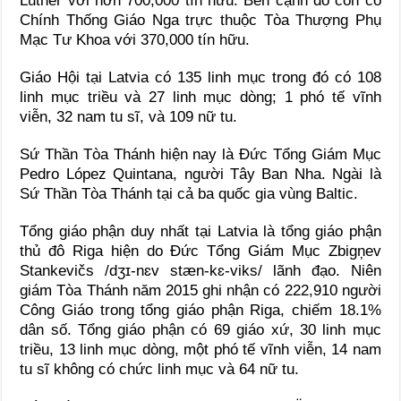
Luther với hơn 700,000 tín hữu. Bên cạnh đó còn có
Chính Thống Giáo Nga trực thuộc Tòa Thượng Phụ
Mạc Tư Khoa với 370,000 tín hữu.
Giáo Hội tại Latvia có 135 linh mục trong đó có 108
linh mục triều và 27 linh mục dòng; 1 phó tế vĩnh
viễn, 32 nam tu sĩ, và 109 nữ tu.
Sứ Thần Tòa Thánh hiện nay là Đức Tổng Giám Mục
Pedro López Quintana, người Tây Ban Nha. Ngài là
Sứ Thần Tòa Thánh tại cả ba quốc gia vùng Baltic.
Tổng giáo phận duy nhất tại Latvia là tổng giáo phận
thủ đô Riga hiện do Đức Tổng Giám Mục Zbigņev
Stankevičs /dʒɪ-nɛv stæn-kɛ-viks/ lãnh đạo. Niên
giám Tòa Thánh năm 2015 ghi nhận có 222,910 người
Công Giáo trong tổng giáo phận Riga, chiếm 18.1%
dân số. Tổng giáo phận có 69 giáo xứ, 30 linh mục
triều, 13 linh mục dòng, một phó tế vĩnh viễn, 14 nam
tu sĩ không có chức linh mục và 64 nữ tu.