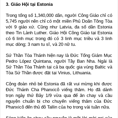
3. Giáo Hội tại Estonia
Trong tổng số 1,340,000 dân, người Công Giáo chỉ có
5,745 người nên chỉ có một miền Phủ Doãn Tông Tòa
với 9 giáo xứ. Cũng như Latvia, đa số dân Estonia
theo Tin Lành Luther. Giáo Hội Công Giáo tại Estonia
có 6 linh mục trong đó có 3 linh mục triều và 3 linh
mục dòng; 3 nam tu sĩ, và 20 nữ tu.
Sứ Thần Tòa Thánh hiện nay là Đức Tổng Giám Mục
Pedro López Quintana, người Tây Ban Nha. Ngài là
Sứ Thần Tòa Thánh tại cả ba quốc gia vùng Baltic và
Tòa Sứ Thần được đặt tại Vinius, Lithuania.
Cộng đoàn nhỏ bé Estonia đã rất vui mừng khi được
Đức Thánh Cha Phanxicô viếng thăm. Họ đã dành
trọn ngày thứ Bảy 1/9 vừa qua để ăn chay và cầu
nguyện chuẩn bị cho chuyến viếng thăm của Đức
Phanxicô đến thủ đô Tallin của họ trong vài tuần nữa.