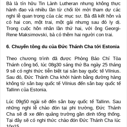
Bà là tín hữu Tin Lành Lutheran nhưng không thực
hành đạo và nhiều lần từ chối lời mời tham dự các
nghi lễ quan trọng của các mục sư. Bà đã kết hôn và
có hai con, một trai, một gái nhưng sau đó ly dị.
Trong cuộc hôn nhân lần thứ hai, với ông Georgi-
Rene Maksimovski, bà có thêm hai người con trai.
6. Chuyến tông du của Đức Thánh Cha tới Estonia
Theo chương trình đã được Phòng Báo Chí Tòa
Thánh công bố, lúc 08g30 sáng thứ Ba ngày 25 tháng
9 sẽ có nghi thức tiễn biệt tại sân bay quốc tế Vilnius.
Sau đó, Đức Thánh Cha khởi hành bằng đường hàng
không từ sân bay quốc tế Vilnius đến sân bay quốc tế
Tallinn của Estonia.
Lúc 09g50 ngài sẽ đến sân bay quốc tế Tallinn. Sau
những nghi lễ chào đón tại phi trường, Đức Thánh
Cha sẽ đi xe đến quảng trường gần dinh tổng thống.
Tại đây sẽ có nghi thức chào đón Đức Thánh Cha lúc
10g15.