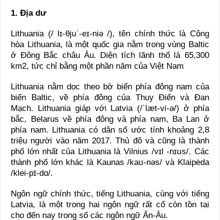
1. Địa dư
Lithuania (/ lɪ-θjuˈ-eɪ-niə /), tên chính thức là Cộng
hòa Lithuania, là một quốc gia nằm trong vùng Baltic
ở Đông Bắc châu Âu. Diện tích lãnh thổ là 65,300
km2, tức chỉ bằng một phần năm của Việt Nam
Lithuania nằm dọc theo bờ biển phía đông nam của
biển Baltic, về phía đông của Thụy Điển và Đan
Mạch. Lithuania giáp với Latvia (/ˈlæt-vi-ə/) ở phía
bắc, Belarus về phía đông và phía nam, Ba Lan ở
phía nam. Lithuania có dân số ước tính khoảng 2,8
triệu người vào năm 2017. Thủ đô và cũng là thành
phố lớn nhất của Lithuania là Vilnius /vɪl -nɪʊs/. Các
thành phố lớn khác là Kaunas /kaʊ-nəs/ và Klaipėda
/klei-pɪ̈-dɑ/.
Ngôn ngữ chính thức, tiếng Lithuania, cùng với tiếng
Latvia, là một trong hai ngôn ngữ rất cổ còn tồn tại
cho đến nay trong số các ngôn ngữ Ấn-Âu.