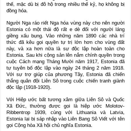
thế, mặc dù bị đô hộ trong nhiều thế kỷ, họ không bị
đồng hóa.
Người Nga ráo riết Nga hóa vùng này cho nên người
Estonia có một thái độ rất e dè đối với người láng
giềng xấu bụng. Vào những năm 1890 các nhà trí
thức đã kêu gọi quyền tự trị lớn hơn cho vùng đất
này, và xa hơn nữa là sự độc lập hoàn toàn cho
Estonia. Sau khi cộng sản lên nắm chính quyền trong
cuộc Cách mạng Tháng Mười năm 1917, Estonia đã
tự tuyên bố độc lập vào ngày 24 tháng 2 năm 1918.
Với sự trợ giúp của phương Tây, Estonia đã chiến
thắng quân đội Liên Sô trong cuộc chiến tranh giành
độc lập (1918-1920).
Với Hiệp ước bất tương xâm giữa Liên Sô và Quốc
Xã Đức, thường được gọi là hiệp ước Molotov-
Ribbentrop 1939, cùng với Lithuania và Latvia,
Estonia lại bị sáp nhập vào Liên Bang Sô Viết với tên
gọi Cộng hòa Xã hội chủ nghĩa Estonia.