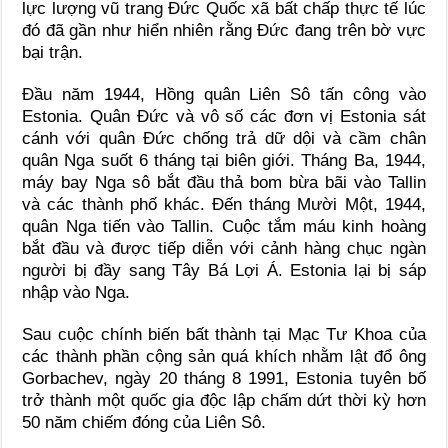
lực lượng vũ trang Đức Quốc xã bất chấp thực tế lúc
đó đã gần như hiển nhiên rằng Đức đang trên bờ vực
bại trận.
Đầu năm 1944, Hồng quân Liên Sô tấn công vào
Estonia. Quân Đức và vô số các đơn vị Estonia sát
cánh với quân Đức chống trả dữ dội và cầm chân
quân Nga suốt 6 tháng tại biên giới. Tháng Ba, 1944,
máy bay Nga sô bắt đầu thả bom bừa bãi vào Tallin
và các thành phố khác. Đến tháng Mười Một, 1944,
quân Nga tiến vào Tallin. Cuộc tắm máu kinh hoàng
bắt đầu và được tiếp diễn với cảnh hàng chục ngàn
người bị đầy sang Tây Bá Lợi Á. Estonia lại bị sáp
nhập vào Nga.
Sau cuộc chính biến bất thành tại Mạc Tư Khoa của
các thành phần cộng sản quá khích nhằm lật đổ ông
Gorbachev, ngày 20 tháng 8 1991, Estonia tuyên bố
trở thành một quốc gia độc lập chấm dứt thời kỳ hơn
50 năm chiếm đóng của Liên Sô.