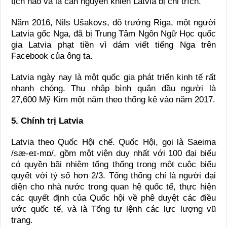
tịch nào và là căn nguyên khiến Latvia bị chỉ trích.
Năm 2016, Nils Ušakovs, đô trưởng Riga, một người
Latvia gốc Nga, đã bị Trung Tâm Ngôn Ngữ Học quốc
gia Latvia phạt tiền vì dám viết tiếng Nga trên
Facebook của ông ta.
Latvia ngày nay là một quốc gia phát triển kinh tế rất
nhanh chóng. Thu nhập bình quân đầu người là
27,600 Mỹ Kim một năm theo thống kê vào năm 2017.
5. Chính trị Latvia
Latvia theo Quốc Hội chế. Quốc Hội, gọi là Saeima
/sæ-eɪ-mɒ/, gồm một viện duy nhất với 100 đại biểu
có quyền bãi nhiệm tổng thống trong một cuộc biểu
quyết với tỷ số hơn 2/3. Tổng thống chỉ là người đại
diện cho nhà nước trong quan hệ quốc tế, thực hiện
các quyết định của Quốc hội về phê duyệt các điều
ước quốc tế, và là Tổng tư lệnh các lực lượng vũ
trang.