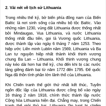
2. Vài nét về lịch sử Lithuania
Trong nhiều thế kỷ, bờ biển phía đông nam của Biển
Baltic là nơi sinh sống của nhiều bộ tộc Baltic. Vào
những năm 1230, vùng đất Lithuania được thống nhất
bởi Mindaugas, Vua Lithuania, và nước Lithuania
thống nhất đầu tiên, gọi là Vương quốc Lithuania,
được thành lập vào ngày 6 tháng 7 năm 1253. Theo
hiệp ước Liên minh Lublin năm 1569, Lithuania và Ba
Lan tự nguyện hiệp nhất thành khối thịnh vượng
chung Ba Lan – Lithuania. Khối thịnh vượng chung
này kéo dài hơn hai thế kỷ, cho đến khi bị các nước
láng giềng đánh bại từ năm 1772 đến 1795. Đế quốc
Nga đã thôn tính phần lớn lãnh thổ của Lithuania.
Khi Chiến tranh thế giới thứ nhất kết thúc, Tuyên
ngôn độc lập của Lithuania được công bố vào ngày
16 tháng 2 năm 1918, chính thức thành lập nước
Cộng hòa Lithuania hiện đại. Chẳng may, trong Chiến
tranh thế giới thứ hai, Lithuania lần lượt bị chiếm