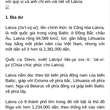
với quý vị và anh chị em vài nét về Latvia.
1. Địa dư
Latvia (/la’t-vij-a/), tên chính thức là Cộng hòa Latvia,
là một quốc gia trong vùng Baltic ở Đông Bắc châu
Âu. Latvia rộng 64,589 km2, tức gần bằng Lithuania
hay bằng một phần năm của Việt Nam, nhưng với
một dân số ít hơn là 2,381,000 dân.
Quốc ca: Dievs, svētī Latviju! /diɛ-u̯s svɛː-tiː ˈlat-vi-
ju/ (Chúa chúc phúc cho Latvia).
Latvia nằm dọc theo bờ biển phía đông nam của biển
Baltic, giáp với Estonia về phía bắc, Lithuania về phía
nam, Nga và Belarus về phía đông và giáp biển Baltic
về phía tây.
Latvia có 9 thành phố lớn trong đó nổi bật là thủ đô
Riga với hơn 1,234,000 dân, theo thống kê vào năm