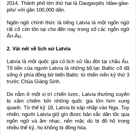
2014. Thành phố lớn thứ hai là Daugavpils /dàw-ɡàw-
pils/ với gần 100,000 dân.
Ngôn ngữ chính thức là tiếng Latvia là một ngôn ngữ
rất cổ còn tồn tại cho đến nay trong số các ngôn ngữ
Ấn-Âu.
2. Vài nét về lịch sử Latvia
Latvia là một quốc gia có lịch sử lâu đời tại châu Âu.
Tổ tiên của người Latvia là những bộ lạc Baltic cổ đã
sống ở phía đông bờ biển Baltic từ thiên niên kỷ thứ 3
trước Chúa Giáng Sinh.
Do nằm ở một vị trí chiến lược, Latvia thường xuyên
bị xâm chiếm bởi những quốc gia lớn hơn xung
quanh. Từ thế kỷ 18, Latvia bị sáp nhập vào Nga. Tuy
nhiên, người Latvia giữ gìn được bản sắc dân tộc qua
ngôn ngữ và âm nhạc, nên mặc dù bị đô hộ trong
nhiều thế kỷ, họ không bị đồng hóa.