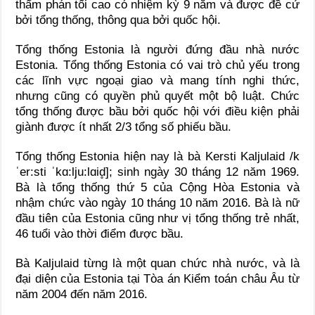
thẩm phán tối cao có nhiệm kỳ 9 năm và được đề cử
bởi tổng thống, thông qua bởi quốc hội.
Tổng thống Estonia là người đứng đầu nhà nước
Estonia. Tổng thống Estonia có vai trò chủ yếu trong
các lĩnh vực ngoại giao và mang tính nghi thức,
nhưng cũng có quyền phủ quyết một bộ luật. Chức
tổng thống được bầu bởi quốc hội với điều kiện phải
giành được ít nhất 2/3 tổng số phiếu bầu.
Tổng thống Estonia hiện nay là bà Kersti Kaljulaid /k
ˈer:sti ˈkɑ:lju:lɑid̥]; sinh ngày 30 tháng 12 năm 1969.
Bà là tổng thống thứ 5 của Cộng Hòa Estonia và
nhậm chức vào ngày 10 tháng 10 năm 2016. Bà là nữ
đầu tiên của Estonia cũng như vị tổng thống trẻ nhất,
46 tuổi vào thời điểm được bầu.
Bà Kaljulaid từng là một quan chức nhà nước, và là
đại diện của Estonia tại Tòa án Kiểm toán châu Âu từ
năm 2004 đến năm 2016.