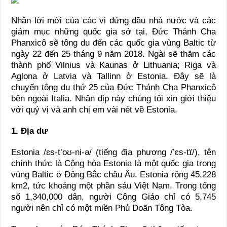
Nhận lời mời của các vị đứng đầu nhà nước và các
giám mục những quốc gia sở tại, Đức Thánh Cha
Phanxicô sẽ tông du đến các quốc gia vùng Baltic từ
ngày 22 đến 25 tháng 9 năm 2018. Ngài sẽ thăm các
thành phố Vilnius và Kaunas ở Lithuania; Riga và
Aglona ở Latvia và Tallinn ở Estonia. Đây sẽ là
chuyến tông du thứ 25 của Đức Thánh Cha Phanxicô
bên ngoài Italia. Nhân dịp này chúng tôi xin giới thiệu
với quý vị và anh chị em vài nét về Estonia.
1. Địa dư
Estonia /ɛs-t’oʊ-ni-ə/ (tiếng địa phương /’ɛs-tɪ̈/), tên
chính thức là Cộng hòa Estonia là một quốc gia trong
vùng Baltic ở Đông Bắc châu Âu. Estonia rộng 45,228
km2, tức khoảng một phần sáu Việt Nam. Trong tổng
số 1,340,000 dân, người Công Giáo chỉ có 5,745
người nên chỉ có một miền Phủ Doãn Tông Tòa.