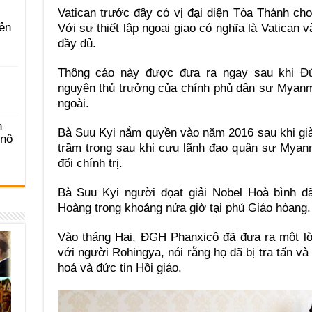
Vatican trước đây có vị đại diện Tòa Thánh ch
ên
Với sự thiết lập ngọai giao có nghĩa là Vatican
đầy đủ.
Thông cáo này được đưa ra ngay sau khi Đ
nguyên thủ trưởng của chính phủ dân sự Myanm
ngoài.
n
Bà Suu Kyi nắm quyền vào năm 2016 sau khi già
-nô
trầm trọng sau khi cựu lãnh đạo quân sự Mya
đổi chính trị.
Bà Suu Kyi người đọat giải Nobel Hoà bình đ
Hoàng trong khoảng nửa giờ tại phủ Giáo hòang.
Vào tháng Hai, ĐGH Phanxicô đã đưa ra một lời
với người Rohingya, nói rằng họ đã bị tra tấn và
hoá và đức tin Hồi giáo.