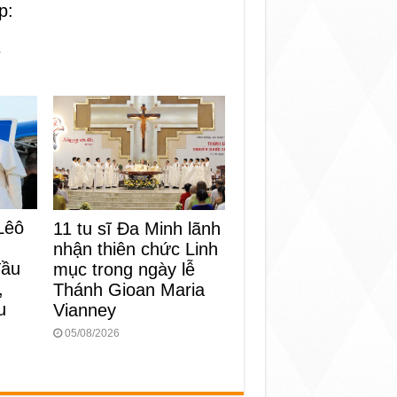
p:
n
e
Lêô
11 tu sĩ Đa Minh lãnh
nhận thiên chức Linh
đầu
mục trong ngày lễ
,
Thánh Gioan Maria
u
Vianney
05/08/2026