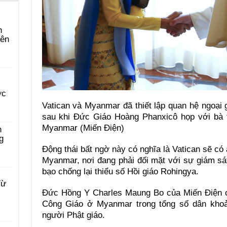
n
yên
ớc
Vatican và Myanmar đã thiết lập quan hệ ngoại 
sau khi Đức Giáo Hoàng Phanxicô họp với bà 
Myanmar (Miến Điện)
n
g
Động thái bất ngờ này có nghĩa là Vatican sẽ có
Myanmar, nơi đang phải đối mặt với sự giám sá
bạo chống lại thiểu số Hồi giáo Rohingya.
Từ
Đức Hồng Y Charles Maung Bo của Miến Điện c
Công Giáo ở Myanmar trong tổng số dân khoản
người Phật giáo.