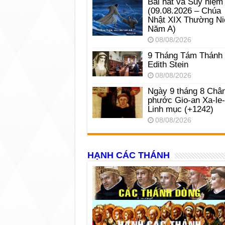
Bài hát và Suy niệm
(09.08.2026 – Chúa
Nhật XIX Thường Ni
Năm A)
08/08/2026
9 Tháng Tám Thánh
Edith Stein
08/08/2026
Ngày 9 tháng 8 Châ
phước Gio-an Xa-le
Linh mục (+1242)
08/08/2026
HẠNH CÁC THÁNH