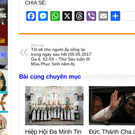
CHIA SẺ:
F
M
W
X
T
Vi
E
S
a
e
h
hr
b
m
h
c
ss
at
e
er
ail
ar
e
e
s
a
e
Hình sau
Tôi sẽ cho người ấy sống lại
b
n
A
d
trong ngày sau hết (05.05.2017:
Ga 6, 52-59 – Thứ Sáu tuần III
o
g
p
s
Mùa Phục Sinh năm A)
o
er
p
Bài cùng chuyên mục
k
Hiệp Hội Đa Minh Tin
Đức Thánh Cha 