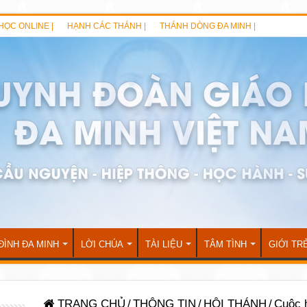
HỌC ONLINE |
HẠNH CÁC THÁNH |
THÁNH DÒNG ĐA MINH |
ĐÌNH ĐA MINH
LỜI CHÚA
TÀI LIỆU
TÂM TÌNH
GIỚI TR
TRANG CHỦ
/
THÔNG TIN
/
HỘI THÁNH
/
Cuộc 