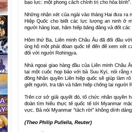
bạo lực: một phong cách chính trị cho hòa bình”.
Những nhận xét của ngài vào tháng Hai đưa ra 
Hiệp Quốc cho biết các lực lượng an ninh ở m
người hàng loạt, hãm hiếp băng đảng và đốt các 
Hôm thứ Ba, Liên minh Châu Âu đã đối đầu với
ủng hộ một phái đòan quốc tế đến để xem xét 
đối với người Rohingya.
Nhà ngoại giao hàng đầu của Liên minh Châu Âu
tại một cuộc họp báo với bà Suu Kyi, nói rằng
đồng Nhân quyền Liên hiệp quốc sẽ giúp làm r
giết người, tra tấn và hãm hiếp chống lại người 
Trên cơ sở giải quyết đó, tổ chức nhân quyền 
đoàn tìm hiểu thực tế quốc tế tới Myanmar mặ
vực. Bà nói Myanmar “tách rời” không dính dáng 
(Theo Philip Pullella, Reuter)