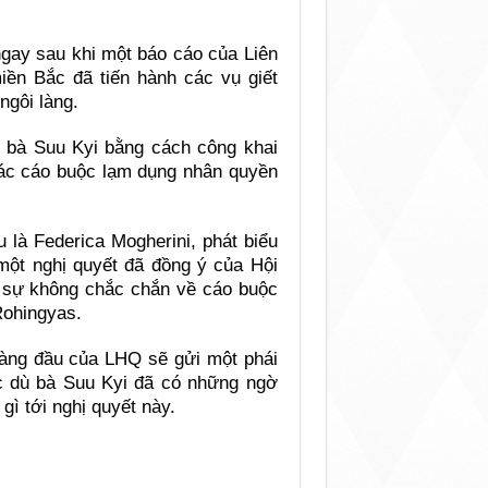
ngay sau khi một báo cáo của Liên
iền Bắc đã tiến hành các vụ giết
ngôi làng.
 bà Suu Kyi bằng cách công khai
các cáo buộc lạm dụng nhân quyền
 là Federica Mogherini, phát biểu
 một nghị quyết đã đồng ý của Hội
õ sự không chắc chắn về cáo buộc
Rohingyas.
hàng đầu của LHQ sẽ gửi một phái
c dù bà Suu Kyi đã có những ngờ
gì tới nghị quyết này.