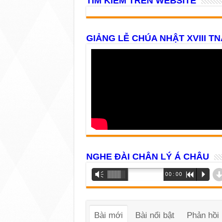
TÌM KIẾM TRÊN WEBSITE
GIẢNG LỄ CHÚA NHẬT XVIII TN
NGHE ĐÀI CHÂN LÝ Á CHÂU
Trình
Vm
00:00
R
P
phát
âm
thanh
Bài mới
Bài nổi bật
Phản hồi