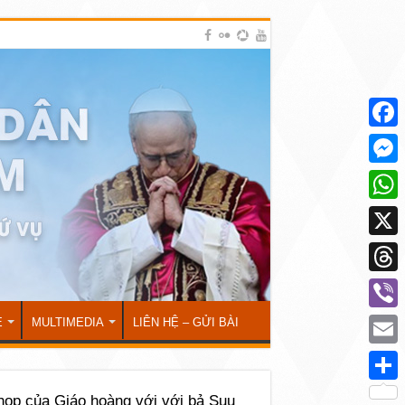
Face
Mess
What
X
Thre
Viber
Ẻ
MULTIMEDIA
LIÊN HỆ – GỬI BÀI
Emai
Shar
họp của Giáo hoàng với với bả Suu